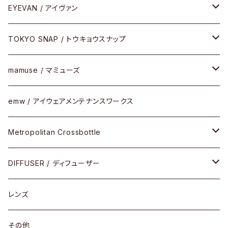
Latch(ラッチ)
修理
その他
サングラス
セルフレーム
EYEVAN / アイヴァン
FLAK2.0(フラック2.0)
小物
その他
メタルフレーム
メガネ
TOKYO SNAP / トウキョウスナップ
SUTRO(スートロ)
コンビフレーム
サングラス
セルフレーム
mamuse / マミューズ
その他モデル
その他
メタルフレーム
セル
emw / アイウェアメンテナンスワークス
限定モデル
コンビネーション
メタル
Metropolitan Crossbottle
コンビ
30cm×30cm
DIFFUSER / ディフューザー
18cm×13cm
グラスコード
レンズ
メガネケース
その他