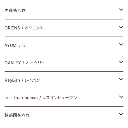
HEAVY EDITION
セル
メタル
内藤熊八作
COMBI （コンビシリーズ）
コンビ
セル
セル
ORIENS / オリエンス
PREMIUM（プレミアムシリーズ）
コンビ
メタル
セルフレーム
AYUMI / 歩
PLASTIC（プラスティックシリーズ）
コンビ
メタルフレーム
セルフレーム
OAKLEY / オークリー
SIRMONT（サーモントシリーズ）
その他
メガネフレーム
RayBan / レイバン
SUNSHIFT
サングラス
メガネフレーム
less than human / レスザンヒューマン
Frogskins(フロッグスキン )
ケア用品
その他
サングラス
メガネフレーム
越前國甚六作