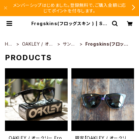
メンバーシップはじめました。登録無料で、ご購入金額に応
じてポイントを付与します。
Frogskins(フロッグスキン ) | SEI
SHIDO
HO
OAKLEY / オー
サング
Frogskins(フロッグ
ME
クリー
ラス
スキン )
PRODUCTS
OAKLEY / オークリー Fro
限定【OAKLEY / オークリ