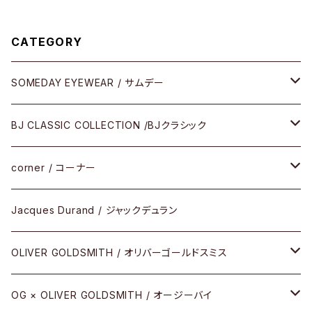
CATEGORY
SOMEDAY EYEWEAR / サムデー
メガネ
BJ CLASSIC COLLECTION /BJクラシック
サングラス
CELLULOID（CRAFTSMAN EDITION）
corner / コーナー
アパレル
SHINBARI（CRAFTSMAN EDITION）
リサーチシリーズ
Jacques Durand / ジャックデュラン
その他
URUSHI（CRAFTSMAN EDITION）
サブリメイションシリーズ
OLIVER GOLDSMITH / オリバーゴールドスミス
REVIVAL EDITION
メタル
OG × OLIVER GOLDSMITH / オージーバイ