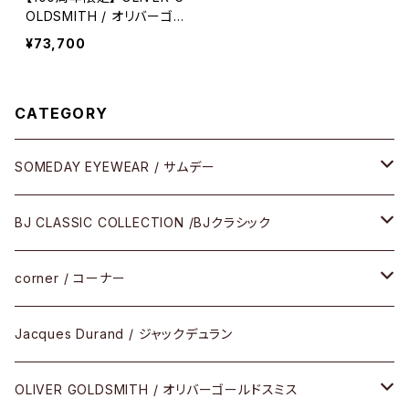
OLDSMITH / オリバーゴー
ルドスミス BULL DOG 202
¥73,700
6年限定
CATEGORY
SOMEDAY EYEWEAR / サムデー
メガネ
BJ CLASSIC COLLECTION /BJクラシック
サングラス
CELLULOID（CRAFTSMAN EDITION）
corner / コーナー
アパレル
SHINBARI（CRAFTSMAN EDITION）
リサーチシリーズ
Jacques Durand / ジャックデュラン
その他
URUSHI（CRAFTSMAN EDITION）
サブリメイションシリーズ
OLIVER GOLDSMITH / オリバーゴールドスミス