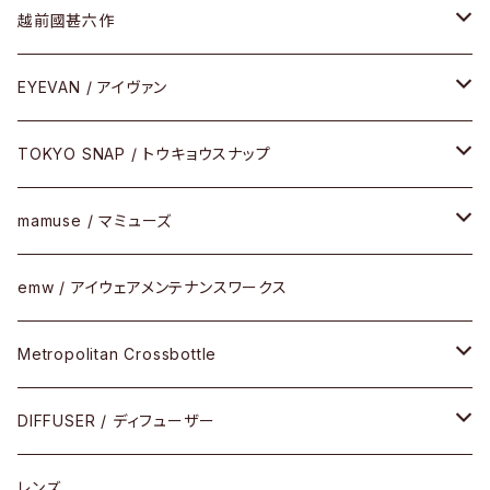
Frogskins(フロッグスキン )
ケア用品
その他
サングラス
メガネフレーム
越前國甚六作
Latch(ラッチ)
修理
その他
サングラス
セルフレーム
EYEVAN / アイヴァン
FLAK2.0(フラック2.0)
小物
その他
メタルフレーム
メガネ
TOKYO SNAP / トウキョウスナップ
SUTRO(スートロ)
コンビフレーム
サングラス
セルフレーム
mamuse / マミューズ
その他モデル
その他
メタルフレーム
セル
emw / アイウェアメンテナンスワークス
限定モデル
コンビネーション
メタル
Metropolitan Crossbottle
コンビ
30cm×30cm
DIFFUSER / ディフューザー
18cm×13cm
グラスコード
レンズ