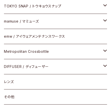
FLAK2.0(フラック2.0)
小物
その他
メタルフレーム
メガネ
TOKYO SNAP / トウキョウスナップ
SUTRO(スートロ)
コンビフレーム
サングラス
セルフレーム
mamuse / マミューズ
その他モデル
その他
メタルフレーム
セル
emw / アイウェアメンテナンスワークス
限定モデル
コンビネーション
メタル
Metropolitan Crossbottle
コンビ
30cm×30cm
DIFFUSER / ディフューザー
18cm×13cm
グラスコード
レンズ
メガネケース
その他