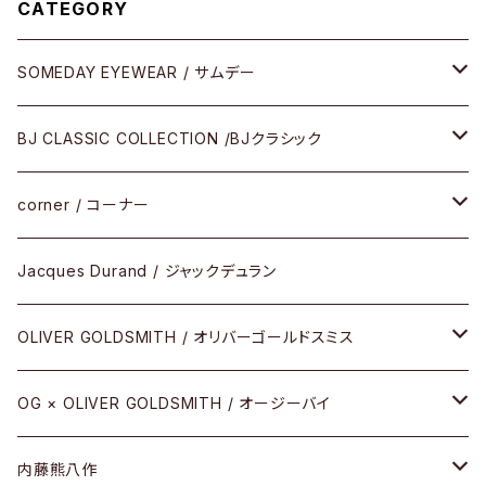
CATEGORY
SOMEDAY EYEWEAR / サムデー
メガネ
BJ CLASSIC COLLECTION /BJクラシック
サングラス
CELLULOID（CRAFTSMAN EDITION）
corner / コーナー
アパレル
SHINBARI（CRAFTSMAN EDITION）
リサーチシリーズ
Jacques Durand / ジャックデュラン
その他
URUSHI（CRAFTSMAN EDITION）
サブリメイションシリーズ
OLIVER GOLDSMITH / オリバーゴールドスミス
REVIVAL EDITION
メタル
OG × OLIVER GOLDSMITH / オージーバイ
HEAVY EDITION
セル
メタル
内藤熊八作