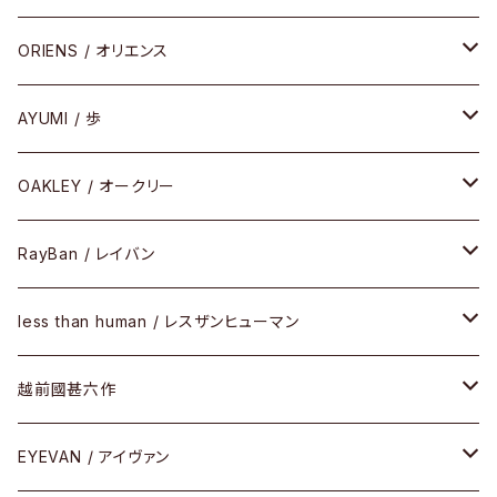
COMBI （コンビシリーズ）
コンビ
セル
セル
ORIENS / オリエンス
PREMIUM（プレミアムシリーズ）
コンビ
メタル
セルフレーム
AYUMI / 歩
PLASTIC（プラスティックシリーズ）
コンビ
メタルフレーム
セルフレーム
OAKLEY / オークリー
SIRMONT（サーモントシリーズ）
その他
メガネフレーム
RayBan / レイバン
SUNSHIFT
サングラス
メガネフレーム
less than human / レスザンヒューマン
Frogskins(フロッグスキン )
ケア用品
その他
サングラス
メガネフレーム
越前國甚六作
Latch(ラッチ)
修理
その他
サングラス
セルフレーム
EYEVAN / アイヴァン