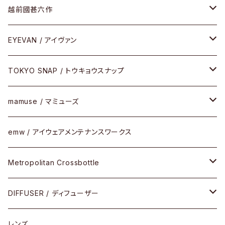
Frogskins(フロッグスキン )
ケア用品
その他
サングラス
メガネフレーム
越前國甚六作
Latch(ラッチ)
修理
その他
サングラス
セルフレーム
EYEVAN / アイヴァン
FLAK2.0(フラック2.0)
小物
その他
メタルフレーム
メガネ
TOKYO SNAP / トウキョウスナップ
SUTRO(スートロ)
コンビフレーム
サングラス
セルフレーム
mamuse / マミューズ
その他モデル
その他
メタルフレーム
セル
emw / アイウェアメンテナンスワークス
限定モデル
コンビネーション
メタル
Metropolitan Crossbottle
コンビ
30cm×30cm
DIFFUSER / ディフューザー
18cm×13cm
グラスコード
レンズ