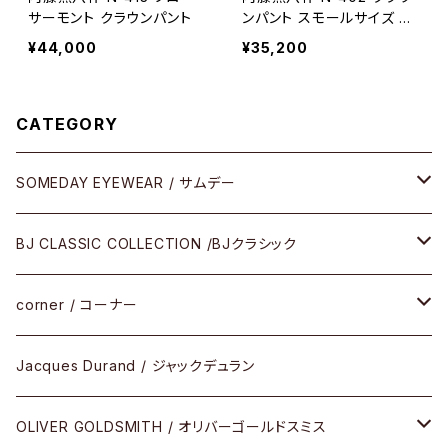
サーモント クラウンパント
ンパント スモールサイズ 小
ぶり 小さなサイズ
¥44,000
¥35,200
CATEGORY
SOMEDAY EYEWEAR / サムデー
メガネ
BJ CLASSIC COLLECTION /BJクラシック
サングラス
CELLULOID（CRAFTSMAN EDITION）
corner / コーナー
アパレル
SHINBARI（CRAFTSMAN EDITION）
リサーチシリーズ
Jacques Durand / ジャックデュラン
その他
URUSHI（CRAFTSMAN EDITION）
サブリメイションシリーズ
OLIVER GOLDSMITH / オリバーゴールドスミス