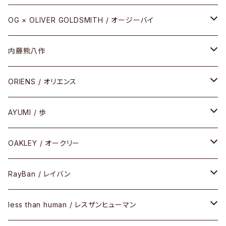
REVIVAL EDITION
メタル
OG × OLIVER GOLDSMITH / オージーバイ
HEAVY EDITION
セル
メタル
内藤熊八作
COMBI （コンビシリーズ）
コンビ
セル
セル
ORIENS / オリエンス
PREMIUM（プレミアムシリーズ）
コンビ
メタル
セルフレーム
AYUMI / 歩
PLASTIC（プラスティックシリーズ）
コンビ
メタルフレーム
セルフレーム
OAKLEY / オークリー
SIRMONT（サーモントシリーズ）
その他
メガネフレーム
RayBan / レイバン
SUNSHIFT
サングラス
メガネフレーム
less than human / レスザンヒューマン