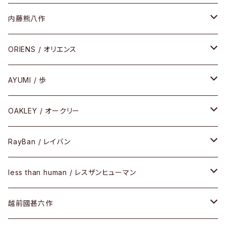
HEAVY EDITION
セル
メタル
内藤熊八作
COMBI （コンビシリーズ）
コンビ
セル
セル
ORIENS / オリエンス
PREMIUM（プレミアムシリーズ）
コンビ
メタル
セルフレーム
AYUMI / 歩
PLASTIC（プラスティックシリーズ）
コンビ
メタルフレーム
セルフレーム
OAKLEY / オークリー
SIRMONT（サーモントシリーズ）
その他
メガネフレーム
RayBan / レイバン
SUNSHIFT
サングラス
メガネフレーム
less than human / レスザンヒューマン
Frogskins(フロッグスキン )
ケア用品
その他
サングラス
メガネフレーム
越前國甚六作