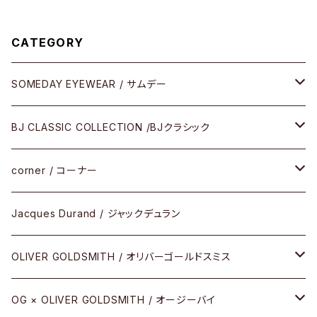
CATEGORY
SOMEDAY EYEWEAR / サムデー
メガネ
BJ CLASSIC COLLECTION /BJクラシック
サングラス
CELLULOID（CRAFTSMAN EDITION）
corner / コーナー
アパレル
SHINBARI（CRAFTSMAN EDITION）
リサーチシリーズ
Jacques Durand / ジャックデュラン
その他
URUSHI（CRAFTSMAN EDITION）
サブリメイションシリーズ
OLIVER GOLDSMITH / オリバーゴールドスミス
REVIVAL EDITION
メタル
OG × OLIVER GOLDSMITH / オージーバイ