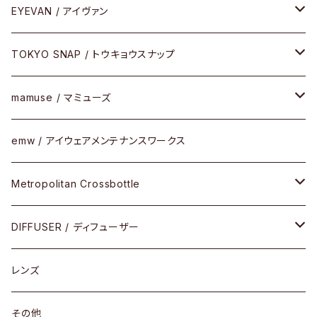
Latch(ラッチ)
修理
その他
サングラス
セルフレーム
EYEVAN / アイヴァン
FLAK2.0(フラック2.0)
小物
その他
メタルフレーム
メガネ
TOKYO SNAP / トウキョウスナップ
SUTRO(スートロ)
コンビフレーム
サングラス
セルフレーム
mamuse / マミューズ
その他モデル
その他
メタルフレーム
セル
emw / アイウェアメンテナンスワークス
限定モデル
コンビネーション
メタル
Metropolitan Crossbottle
コンビ
30cm×30cm
DIFFUSER / ディフューザー
18cm×13cm
グラスコード
レンズ
メガネケース
その他