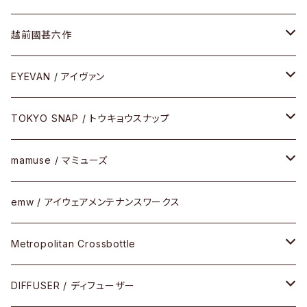
Frogskins(フロッグスキン )
ケア用品
その他
サングラス
メガネフレーム
越前國甚六作
Latch(ラッチ)
修理
その他
サングラス
セルフレーム
EYEVAN / アイヴァン
FLAK2.0(フラック2.0)
小物
その他
メタルフレーム
メガネ
TOKYO SNAP / トウキョウスナップ
SUTRO(スートロ)
コンビフレーム
サングラス
セルフレーム
mamuse / マミューズ
その他モデル
その他
メタルフレーム
セル
emw / アイウェアメンテナンスワークス
限定モデル
コンビネーション
メタル
Metropolitan Crossbottle
コンビ
30cm×30cm
DIFFUSER / ディフューザー