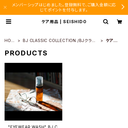
メンバーシップはじめました。登録無料で、ご購入金額に応
じてポイントを付与します。
ケア用品 | SEISHIDO
HOM
BJ CLASSIC COLLECTION /BJクラシ
ケア用
E
ック
品
PRODUCTS
"EYEWEAR WASH" BJ C