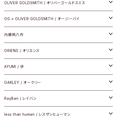
その他
URUSHI（CRAFTSMAN EDITION）
サブリメイションシリーズ
OLIVER GOLDSMITH / オリバーゴールドスミス
REVIVAL EDITION
メタル
OG × OLIVER GOLDSMITH / オージーバイ
HEAVY EDITION
セル
メタル
内藤熊八作
COMBI （コンビシリーズ）
コンビ
セル
セル
ORIENS / オリエンス
PREMIUM（プレミアムシリーズ）
コンビ
メタル
セルフレーム
AYUMI / 歩
PLASTIC（プラスティックシリーズ）
コンビ
メタルフレーム
セルフレーム
OAKLEY / オークリー
SIRMONT（サーモントシリーズ）
その他
メガネフレーム
RayBan / レイバン
SUNSHIFT
サングラス
メガネフレーム
less than human / レスザンヒューマン