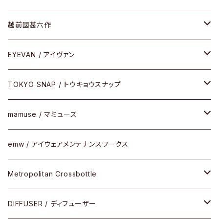
Frogskins(フロッグスキン )
ケア用品
その他
サングラス
メガネフレーム
越前國甚六作
Latch(ラッチ)
修理
その他
サングラス
セルフレーム
EYEVAN / アイヴァン
FLAK2.0(フラック2.0)
小物
その他
メタルフレーム
メガネ
TOKYO SNAP / トウキョウスナップ
SUTRO(スートロ)
コンビフレーム
サングラス
セルフレーム
mamuse / マミューズ
その他モデル
その他
メタルフレーム
セル
emw / アイウェアメンテナンスワークス
限定モデル
コンビネーション
メタル
Metropolitan Crossbottle
コンビ
30cm×30cm
DIFFUSER / ディフューザー