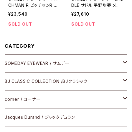
CHMAN R ピッチマンR 平
DLE サドル 平野歩夢 メガ
野歩夢 メガネ 眼鏡 EYEW
ネ 眼鏡 EYEWEAR
¥23,540
¥27,610
EAR
SOLD OUT
SOLD OUT
CATEGORY
SOMEDAY EYEWEAR / サムデー
メガネ
BJ CLASSIC COLLECTION /BJクラシック
サングラス
CELLULOID（CRAFTSMAN EDITION）
corner / コーナー
アパレル
SHINBARI（CRAFTSMAN EDITION）
リサーチシリーズ
Jacques Durand / ジャックデュラン