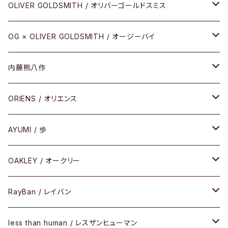
その他
URUSHI（CRAFTSMAN EDITION）
サブリメイションシリーズ
OLIVER GOLDSMITH / オリバーゴールドスミス
REVIVAL EDITION
メタル
OG × OLIVER GOLDSMITH / オージーバイ
HEAVY EDITION
セル
メタル
内藤熊八作
COMBI （コンビシリーズ）
コンビ
セル
セル
ORIENS / オリエンス
PREMIUM（プレミアムシリーズ）
コンビ
メタル
セルフレーム
AYUMI / 歩
PLASTIC（プラスティックシリーズ）
コンビ
メタルフレーム
セルフレーム
OAKLEY / オークリー
SIRMONT（サーモントシリーズ）
その他
メガネフレーム
RayBan / レイバン
SUNSHIFT
サングラス
メガネフレーム
less than human / レスザンヒューマン