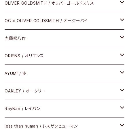
その他
URUSHI（CRAFTSMAN EDITION）
サブリメイションシリーズ
OLIVER GOLDSMITH / オリバーゴールドスミス
REVIVAL EDITION
メタル
OG × OLIVER GOLDSMITH / オージーバイ
HEAVY EDITION
セル
メタル
内藤熊八作
COMBI （コンビシリーズ）
コンビ
セル
セル
ORIENS / オリエンス
PREMIUM（プレミアムシリーズ）
コンビ
メタル
セルフレーム
AYUMI / 歩
PLASTIC（プラスティックシリーズ）
コンビ
メタルフレーム
セルフレーム
OAKLEY / オークリー
SIRMONT（サーモントシリーズ）
その他
メガネフレーム
RayBan / レイバン
SUNSHIFT
サングラス
メガネフレーム
less than human / レスザンヒューマン