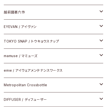
Frogskins(フロッグスキン )
ケア用品
その他
サングラス
メガネフレーム
越前國甚六作
Latch(ラッチ)
修理
その他
サングラス
セルフレーム
EYEVAN / アイヴァン
FLAK2.0(フラック2.0)
小物
その他
メタルフレーム
メガネ
TOKYO SNAP / トウキョウスナップ
SUTRO(スートロ)
コンビフレーム
サングラス
セルフレーム
mamuse / マミューズ
その他モデル
その他
メタルフレーム
セル
emw / アイウェアメンテナンスワークス
限定モデル
コンビネーション
メタル
Metropolitan Crossbottle
コンビ
30cm×30cm
DIFFUSER / ディフューザー