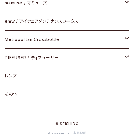
コンビフレーム
サングラス
セルフレーム
mamuse / マミューズ
その他モデル
その他
メタルフレーム
セル
emw / アイウェアメンテナンスワークス
限定モデル
コンビネーション
メタル
Metropolitan Crossbottle
コンビ
30cm×30cm
DIFFUSER / ディフューザー
18cm×13cm
グラスコード
レンズ
メガネケース
その他
アパレルグッズ
© SEISHIDO
その他
Powered by