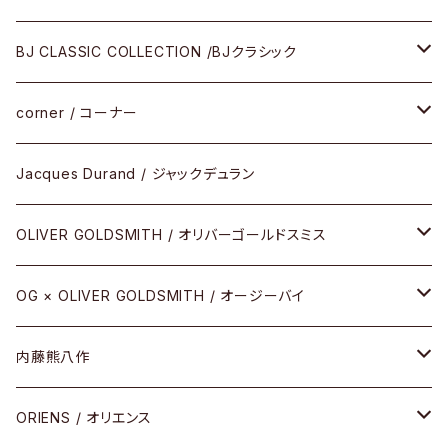
メガネ
BJ CLASSIC COLLECTION /BJクラシック
サングラス
CELLULOID（CRAFTSMAN EDITION）
corner / コーナー
アパレル
SHINBARI（CRAFTSMAN EDITION）
リサーチシリーズ
Jacques Durand / ジャックデュラン
その他
URUSHI（CRAFTSMAN EDITION）
サブリメイションシリーズ
OLIVER GOLDSMITH / オリバーゴールドスミス
REVIVAL EDITION
メタル
OG × OLIVER GOLDSMITH / オージーバイ
HEAVY EDITION
セル
メタル
内藤熊八作
COMBI （コンビシリーズ）
コンビ
セル
セル
ORIENS / オリエンス