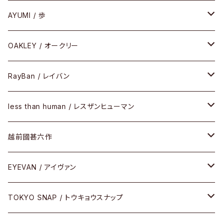
PREMIUM（プレミアムシリーズ）
コンビ
メタル
セルフレーム
AYUMI / 歩
PLASTIC（プラスティックシリーズ）
コンビ
メタルフレーム
セルフレーム
OAKLEY / オークリー
SIRMONT（サーモントシリーズ）
その他
メガネフレーム
RayBan / レイバン
SUNSHIFT
サングラス
メガネフレーム
less than human / レスザンヒューマン
Frogskins(フロッグスキン )
ケア用品
その他
サングラス
メガネフレーム
越前國甚六作
Latch(ラッチ)
修理
その他
サングラス
セルフレーム
EYEVAN / アイヴァン
FLAK2.0(フラック2.0)
小物
その他
メタルフレーム
メガネ
TOKYO SNAP / トウキョウスナップ
SUTRO(スートロ)