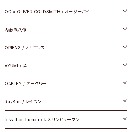
REVIVAL EDITION
メタル
OG × OLIVER GOLDSMITH / オージーバイ
HEAVY EDITION
セル
メタル
内藤熊八作
COMBI （コンビシリーズ）
コンビ
セル
セル
ORIENS / オリエンス
PREMIUM（プレミアムシリーズ）
コンビ
メタル
セルフレーム
AYUMI / 歩
PLASTIC（プラスティックシリーズ）
コンビ
メタルフレーム
セルフレーム
OAKLEY / オークリー
SIRMONT（サーモントシリーズ）
その他
メガネフレーム
RayBan / レイバン
SUNSHIFT
サングラス
メガネフレーム
less than human / レスザンヒューマン