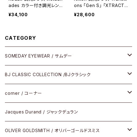
ades カラー付き調光レン
ons 「Gen S」 「XTRACTI
ズ ベースに色を入れられる
VE」
¥34,100
¥28,600
調光
CATEGORY
SOMEDAY EYEWEAR / サムデー
メガネ
BJ CLASSIC COLLECTION /BJクラシック
サングラス
CELLULOID（CRAFTSMAN EDITION）
corner / コーナー
アパレル
SHINBARI（CRAFTSMAN EDITION）
リサーチシリーズ
Jacques Durand / ジャックデュラン
その他
URUSHI（CRAFTSMAN EDITION）
サブリメイションシリーズ
OLIVER GOLDSMITH / オリバーゴールドスミス