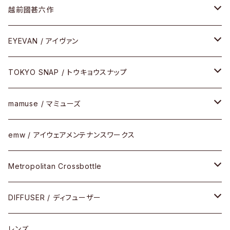
Frogskins(フロッグスキン )
ケア用品
その他
サングラス
メガネフレーム
越前國甚六作
Latch(ラッチ)
修理
その他
サングラス
セルフレーム
EYEVAN / アイヴァン
FLAK2.0(フラック2.0)
小物
その他
メタルフレーム
メガネ
TOKYO SNAP / トウキョウスナップ
SUTRO(スートロ)
コンビフレーム
サングラス
セルフレーム
mamuse / マミューズ
その他モデル
その他
メタルフレーム
セル
emw / アイウェアメンテナンスワークス
限定モデル
コンビネーション
メタル
Metropolitan Crossbottle
コンビ
30cm×30cm
DIFFUSER / ディフューザー
18cm×13cm
グラスコード
レンズ