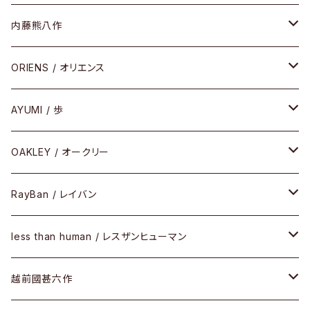
HEAVY EDITION
セル
メタル
内藤熊八作
COMBI （コンビシリーズ）
コンビ
セル
セル
ORIENS / オリエンス
PREMIUM（プレミアムシリーズ）
コンビ
メタル
セルフレーム
AYUMI / 歩
PLASTIC（プラスティックシリーズ）
コンビ
メタルフレーム
セルフレーム
OAKLEY / オークリー
SIRMONT（サーモントシリーズ）
その他
メガネフレーム
RayBan / レイバン
SUNSHIFT
サングラス
メガネフレーム
less than human / レスザンヒューマン
Frogskins(フロッグスキン )
ケア用品
その他
サングラス
メガネフレーム
越前國甚六作