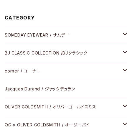
CATEGORY
SOMEDAY EYEWEAR / サムデー
メガネ
BJ CLASSIC COLLECTION /BJクラシック
サングラス
CELLULOID（CRAFTSMAN EDITION）
corner / コーナー
アパレル
SHINBARI（CRAFTSMAN EDITION）
リサーチシリーズ
Jacques Durand / ジャックデュラン
その他
URUSHI（CRAFTSMAN EDITION）
サブリメイションシリーズ
OLIVER GOLDSMITH / オリバーゴールドスミス
REVIVAL EDITION
メタル
OG × OLIVER GOLDSMITH / オージーバイ