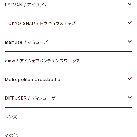
Latch(ラッチ)
修理
その他
サングラス
セルフレーム
EYEVAN / アイヴァン
FLAK2.0(フラック2.0)
小物
その他
メタルフレーム
メガネ
TOKYO SNAP / トウキョウスナップ
SUTRO(スートロ)
コンビフレーム
サングラス
セルフレーム
mamuse / マミューズ
その他モデル
その他
メタルフレーム
セル
emw / アイウェアメンテナンスワークス
限定モデル
コンビネーション
メタル
Metropolitan Crossbottle
コンビ
30cm×30cm
DIFFUSER / ディフューザー
18cm×13cm
グラスコード
レンズ
メガネケース
その他