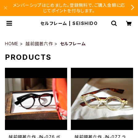
メンバーシップはじめました。登録無料で、ご購入金額に応
じてポイントを付与します。
セルフレーム | SEISHIDO
HOME
越前國甚六作
セルフレーム
PRODUCTS
越前國甚六作 JN-076 ボ
越前國甚六作 JN-077 ラ