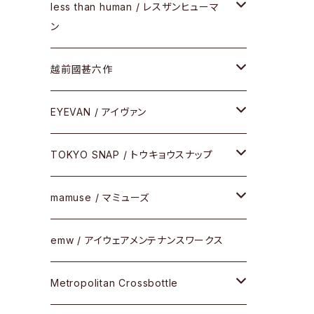
サングラス
メガネフレーム
less than human / レスザンヒューマ
ケア用品
ン
Frogskins(フロッグスキン )
その他
サングラス
メガネフレーム
越前國甚六作
Latch(ラッチ)
修理
その他
サングラス
セルフレーム
EYEVAN / アイヴァン
FLAK2.0(フラック2.0)
小物
その他
メタルフレーム
メガネ
TOKYO SNAP / トウキョウスナップ
SUTRO(スートロ)
コンビフレーム
サングラス
セルフレーム
mamuse / マミューズ
その他モデル
その他
メタルフレーム
セル
emw / アイウェアメンテナンスワークス
限定モデル
コンビネーション
メタル
Metropolitan Crossbottle