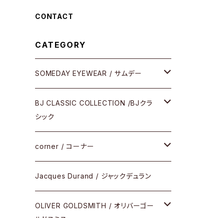
CONTACT
CATEGORY
SOMEDAY EYEWEAR / サムデー
メガネ
BJ CLASSIC COLLECTION /BJクラ
シック
サングラス
CELLULOID（CRAFTSMAN EDITION）
corner / コーナー
アパレル
SHINBARI（CRAFTSMAN EDITION）
リサーチシリーズ
Jacques Durand / ジャックデュラン
その他
URUSHI（CRAFTSMAN EDITION）
サブリメイションシリーズ
OLIVER GOLDSMITH / オリバーゴー