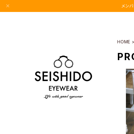
メンバ
HOME
PR
DIFFUSER / G
LAS