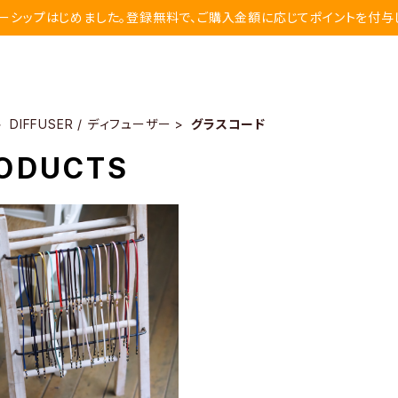
ーシップはじめました。登録無料で、ご購入金額に応じてポイントを付与
DIFFUSER / ディフューザー
グラスコード
ODUCTS
ENUINE LEATHER G
S CODE メガネチェーン グラスコ
¥3,960
ード 革