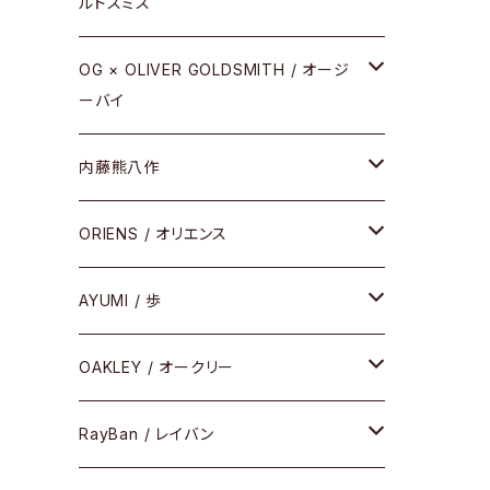
ルドスミス
REVIVAL EDITION
メタル
OG × OLIVER GOLDSMITH / オージ
ーバイ
HEAVY EDITION
セル
メタル
内藤熊八作
COMBI （コンビシリーズ）
コンビ
セル
セル
ORIENS / オリエンス
PREMIUM（プレミアムシリーズ）
コンビ
メタル
セルフレーム
AYUMI / 歩
PLASTIC（プラスティックシリーズ）
コンビ
メタルフレーム
セルフレーム
OAKLEY / オークリー
SIRMONT（サーモントシリーズ）
その他
メガネフレーム
RayBan / レイバン
SUNSHIFT