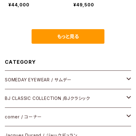
シック
ロー サーモント 2026ss
¥44,000
¥49,500
もっと見る
CATEGORY
SOMEDAY EYEWEAR / サムデー
メガネ
BJ CLASSIC COLLECTION /BJクラシック
サングラス
CELLULOID（CRAFTSMAN EDITION）
corner / コーナー
アパレル
SHINBARI（CRAFTSMAN EDITION）
リサーチシリーズ
Jacques Durand / ジャックデュラン