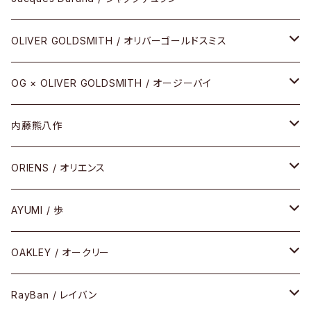
その他
URUSHI（CRAFTSMAN EDITION）
サブリメイションシリーズ
OLIVER GOLDSMITH / オリバーゴールドスミス
REVIVAL EDITION
メタル
OG × OLIVER GOLDSMITH / オージーバイ
HEAVY EDITION
セル
メタル
内藤熊八作
COMBI （コンビシリーズ）
コンビ
セル
セル
ORIENS / オリエンス
PREMIUM（プレミアムシリーズ）
コンビ
メタル
セルフレーム
AYUMI / 歩
PLASTIC（プラスティックシリーズ）
コンビ
メタルフレーム
セルフレーム
OAKLEY / オークリー
SIRMONT（サーモントシリーズ）
その他
メガネフレーム
RayBan / レイバン