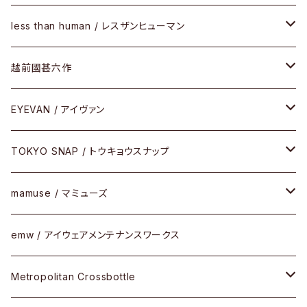
SUNSHIFT
サングラス
メガネフレーム
less than human / レスザンヒューマン
Frogskins(フロッグスキン )
ケア用品
その他
サングラス
メガネフレーム
越前國甚六作
Latch(ラッチ)
修理
その他
サングラス
セルフレーム
EYEVAN / アイヴァン
FLAK2.0(フラック2.0)
小物
その他
メタルフレーム
メガネ
TOKYO SNAP / トウキョウスナップ
SUTRO(スートロ)
コンビフレーム
サングラス
セルフレーム
mamuse / マミューズ
その他モデル
その他
メタルフレーム
セル
emw / アイウェアメンテナンスワークス
限定モデル
コンビネーション
メタル
Metropolitan Crossbottle