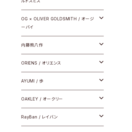
ルドスミス
REVIVAL EDITION
メタル
OG × OLIVER GOLDSMITH / オージ
ーバイ
HEAVY EDITION
セル
メタル
内藤熊八作
COMBI （コンビシリーズ）
コンビ
セル
セル
ORIENS / オリエンス
PREMIUM（プレミアムシリーズ）
コンビ
メタル
セルフレーム
AYUMI / 歩
PLASTIC（プラスティックシリーズ）
コンビ
メタルフレーム
セルフレーム
OAKLEY / オークリー
SIRMONT（サーモントシリーズ）
その他
メガネフレーム
RayBan / レイバン
SUNSHIFT