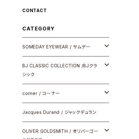
CONTACT
CATEGORY
SOMEDAY EYEWEAR / サムデー
メガネ
BJ CLASSIC COLLECTION /BJクラ
シック
サングラス
CELLULOID（CRAFTSMAN EDITION）
corner / コーナー
アパレル
SHINBARI（CRAFTSMAN EDITION）
リサーチシリーズ
Jacques Durand / ジャックデュラン
その他
URUSHI（CRAFTSMAN EDITION）
サブリメイションシリーズ
OLIVER GOLDSMITH / オリバーゴー