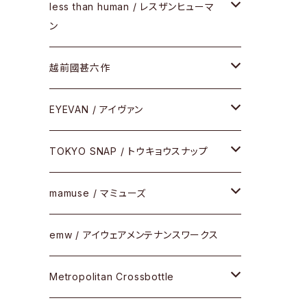
サングラス
メガネフレーム
less than human / レスザンヒューマ
ケア用品
ン
Frogskins(フロッグスキン )
その他
サングラス
メガネフレーム
越前國甚六作
Latch(ラッチ)
修理
その他
サングラス
セルフレーム
EYEVAN / アイヴァン
FLAK2.0(フラック2.0)
小物
その他
メタルフレーム
メガネ
TOKYO SNAP / トウキョウスナップ
SUTRO(スートロ)
コンビフレーム
サングラス
セルフレーム
mamuse / マミューズ
その他モデル
その他
メタルフレーム
セル
emw / アイウェアメンテナンスワークス
限定モデル
コンビネーション
メタル
Metropolitan Crossbottle