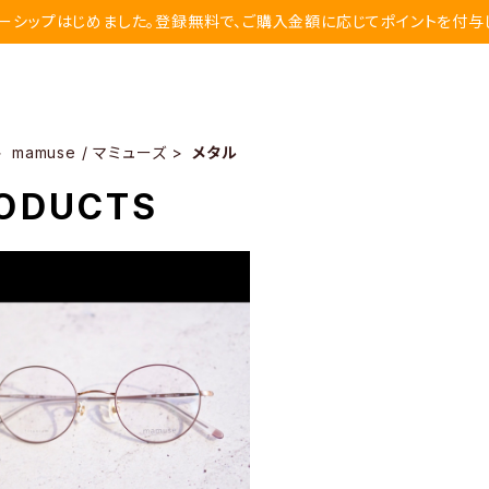
ーシップはじめました。登録無料で、ご購入金額に応じてポイントを付与
mamuse / マミューズ
メタル
ODUCTS
SOLD OUT
muse/マミューズ】m-8014 46
BR
¥25,000