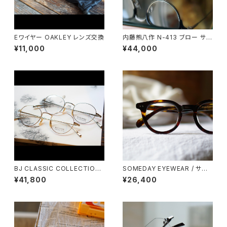
Eワイヤー OAKLEY レンズ交換
内藤熊八作 N-413 ブロー サー
モント クラウンパント
¥11,000
¥44,000
BJ CLASSIC COLLECTION
SOMEDAY EYEWEAR / サム
PREM-114NT ボストン BJクラ
デー ボストン SD-003 正視堂
¥41,800
¥26,400
シック
オリジナル