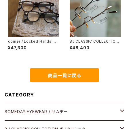
corner / Locked Hands コ
BJ CLASSIC COLLECTION
ーナー ロックドハンズ <orner
PREM-206NT リムレス ツー
¥47,300
¥48,400
ポイント 縁無し BJクラシック
商品一覧に戻る
CATEGORY
SOMEDAY EYEWEAR / サムデー
メガネ