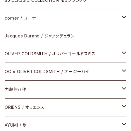
BJ CLASSIC COLLECTION /BJクラシック
サングラス
CELLULOID（CRAFTSMAN EDITION）
corner / コーナー
アパレル
SHINBARI（CRAFTSMAN EDITION）
リサーチシリーズ
Jacques Durand / ジャックデュラン
その他
URUSHI（CRAFTSMAN EDITION）
サブリメイションシリーズ
OLIVER GOLDSMITH / オリバーゴールドスミス
REVIVAL EDITION
メタル
OG × OLIVER GOLDSMITH / オージーバイ
HEAVY EDITION
セル
メタル
内藤熊八作
COMBI （コンビシリーズ）
コンビ
セル
セル
ORIENS / オリエンス
PREMIUM（プレミアムシリーズ）
コンビ
メタル
セルフレーム
AYUMI / 歩