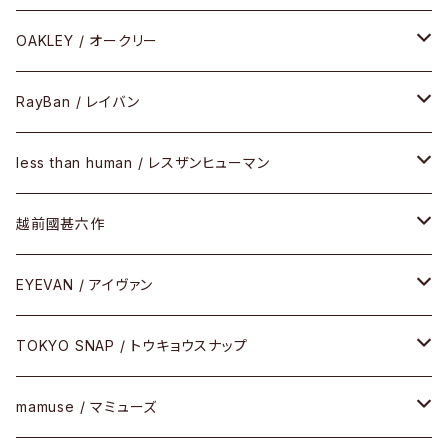
PLASTIC（プラスティックシリーズ）
コンビ
メタルフレーム
セルフレーム
OAKLEY / オークリー
SIRMONT（サーモントシリーズ）
その他
メガネフレーム
RayBan / レイバン
SUNSHIFT
サングラス
メガネフレーム
less than human / レスザンヒューマン
Frogskins(フロッグスキン )
ケア用品
その他
サングラス
メガネフレーム
越前國甚六作
Latch(ラッチ)
修理
その他
サングラス
セルフレーム
EYEVAN / アイヴァン
FLAK2.0(フラック2.0)
小物
その他
メタルフレーム
メガネ
TOKYO SNAP / トウキョウスナップ
SUTRO(スートロ)
コンビフレーム
サングラス
セルフレーム
mamuse / マミューズ
その他モデル