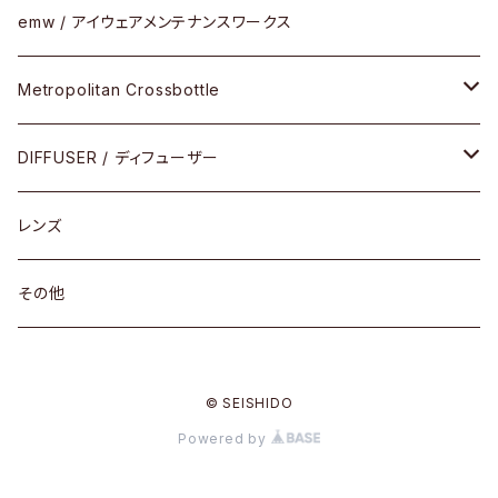
その他
メタルフレーム
セル
emw / アイウェアメンテナンスワークス
限定モデル
コンビネーション
メタル
Metropolitan Crossbottle
コンビ
30cm×30cm
DIFFUSER / ディフューザー
18cm×13cm
グラスコード
レンズ
メガネケース
その他
アパレルグッズ
© SEISHIDO
その他
Powered by