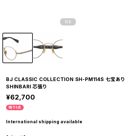
1
/2
BJ CLASSIC COLLECTION SH-PM114S 七宝あり
SHINBARI 芯張り
¥62,700
残り1点
International shipping available