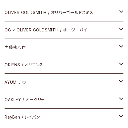
その他
URUSHI（CRAFTSMAN EDITION）
サブリメイションシリーズ
OLIVER GOLDSMITH / オリバーゴールドスミス
REVIVAL EDITION
メタル
OG × OLIVER GOLDSMITH / オージーバイ
HEAVY EDITION
セル
メタル
内藤熊八作
COMBI （コンビシリーズ）
コンビ
セル
セル
ORIENS / オリエンス
PREMIUM（プレミアムシリーズ）
コンビ
メタル
セルフレーム
AYUMI / 歩
PLASTIC（プラスティックシリーズ）
コンビ
メタルフレーム
セルフレーム
OAKLEY / オークリー
SIRMONT（サーモントシリーズ）
その他
メガネフレーム
RayBan / レイバン