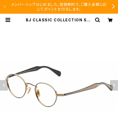
メンバーシップはじめました。登録無料で、ご購入金額に応
じてポイントを付与します。
BJ CLASSIC COLLECTION SH-
PM114S 七宝あり SHINBARI 芯張
り | SEISHIDO