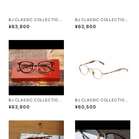
BJ CLASSIC COLLECTION
BJ CLASSIC COLLECTION
SH-CE569MP SHINBARI / C
SH-CE503A MP SHINBARI /
¥63,800
¥63,800
RAFTSMAN EDITION
CRAFTSMAN EDITION
BJ CLASSIC COLLECTION
BJ CLASSIC COLLECTION
SH-C548 SHINBARI / CRAF
SH-PM140 SHINBARI 芯張り
¥63,800
¥60,500
TSMAN EDITION
六角形 多角形 ヘキサゴン