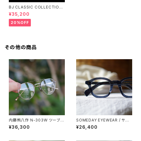
BJ CLASSIC COLLECTION
PREM-141PT BJクラシック
¥35,200
20%OFF
その他の商品
内藤熊八作 N-303W ツーブリ
SOMEDAY EYEWEAR / サム
ッジ ダブルブリッジ ボストン
デー パリジャン SD-002 正視
¥36,300
¥26,400
堂 オリジナル