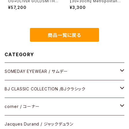
OG×OLIVER GOLDSMITH /
【30×30cm】 Metropolitan
オージーバイオリバーゴールド
Crossbottle メトロポリタンク
¥57,200
¥3,300
スミス OLIVER Ⅰ -T 2026ss
ロスボトル MCB356 / 64Squ
ares / MCB ORIGINAL めが
ね拭き
商品一覧に戻る
CATEGORY
SOMEDAY EYEWEAR / サムデー
メガネ
BJ CLASSIC COLLECTION /BJクラシック
サングラス
CELLULOID（CRAFTSMAN EDITION）
corner / コーナー
アパレル
SHINBARI（CRAFTSMAN EDITION）
リサーチシリーズ
Jacques Durand / ジャックデュラン