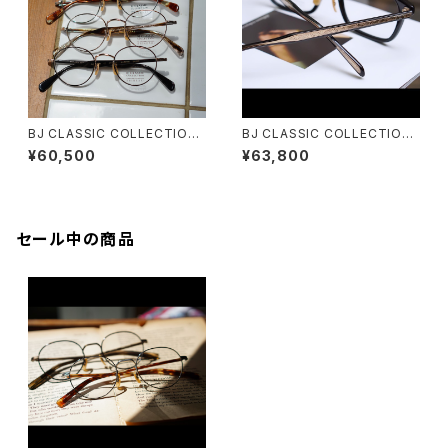
BJ CLASSIC COLLECTION
BJ CLASSIC COLLECTION
SH-PM114 SHINBARI 芯張り
SH-C579 SHINBARI / CRAF
¥60,500
¥63,800
TSMAN EDITION
セール中の商品