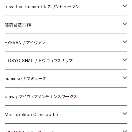
SUNSHIFT
サングラス
メガネフレーム
less than human / レスザンヒューマン
Frogskins(フロッグスキン )
ケア用品
その他
サングラス
メガネフレーム
越前國甚六作
Latch(ラッチ)
修理
その他
サングラス
セルフレーム
EYEVAN / アイヴァン
FLAK2.0(フラック2.0)
小物
その他
メタルフレーム
メガネ
TOKYO SNAP / トウキョウスナップ
SUTRO(スートロ)
コンビフレーム
サングラス
セルフレーム
mamuse / マミューズ
その他モデル
その他
メタルフレーム
セル
emw / アイウェアメンテナンスワークス
限定モデル
コンビネーション
メタル
Metropolitan Crossbottle