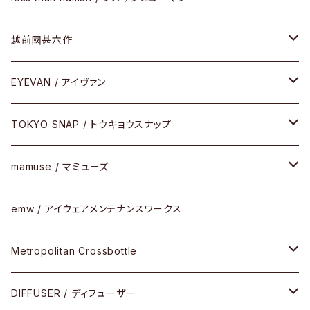
Frogskins(フロッグスキン )
ケア用品
その他
サングラス
メガネフレーム
越前國甚六作
Latch(ラッチ)
修理
その他
サングラス
セルフレーム
EYEVAN / アイヴァン
FLAK2.0(フラック2.0)
小物
その他
メタルフレーム
メガネ
TOKYO SNAP / トウキョウスナップ
SUTRO(スートロ)
コンビフレーム
サングラス
セルフレーム
mamuse / マミューズ
その他モデル
その他
メタルフレーム
セル
emw / アイウェアメンテナンスワークス
限定モデル
コンビネーション
メタル
Metropolitan Crossbottle
コンビ
30cm×30cm
DIFFUSER / ディフューザー