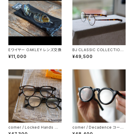
Eワイヤー OAKLEY レンズ交換
BJ CLASSIC COLLECTION
PREM-114S FPT BJクラシッ
¥11,000
¥49,500
ク 2025AW
corner / Locked Hands コ
corner / Decadence コーナ
ーナー ロックドハンズ <orner
ー デカダンス <orner
¥47,300
¥48,400