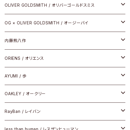
その他
URUSHI（CRAFTSMAN EDITION）
サブリメイションシリーズ
OLIVER GOLDSMITH / オリバーゴールドスミス
REVIVAL EDITION
メタル
OG × OLIVER GOLDSMITH / オージーバイ
HEAVY EDITION
セル
メタル
内藤熊八作
COMBI （コンビシリーズ）
コンビ
セル
セル
ORIENS / オリエンス
PREMIUM（プレミアムシリーズ）
コンビ
メタル
セルフレーム
AYUMI / 歩
PLASTIC（プラスティックシリーズ）
コンビ
メタルフレーム
セルフレーム
OAKLEY / オークリー
SIRMONT（サーモントシリーズ）
その他
メガネフレーム
RayBan / レイバン
SUNSHIFT
サングラス
メガネフレーム
less than human / レスザンヒューマン