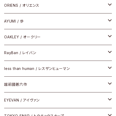
COMBI （コンビシリーズ）
コンビ
セル
セル
ORIENS / オリエンス
PREMIUM（プレミアムシリーズ）
コンビ
メタル
セルフレーム
AYUMI / 歩
PLASTIC（プラスティックシリーズ）
コンビ
メタルフレーム
セルフレーム
OAKLEY / オークリー
SIRMONT（サーモントシリーズ）
その他
メガネフレーム
RayBan / レイバン
SUNSHIFT
サングラス
メガネフレーム
less than human / レスザンヒューマン
Frogskins(フロッグスキン )
ケア用品
その他
サングラス
メガネフレーム
越前國甚六作
Latch(ラッチ)
修理
その他
サングラス
セルフレーム
EYEVAN / アイヴァン
FLAK2.0(フラック2.0)
小物
その他
メタルフレーム
メガネ
TOKYO SNAP / トウキョウスナップ