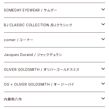
SOMEDAY EYEWEAR / サムデー
メガネ
BJ CLASSIC COLLECTION /BJクラシック
サングラス
CELLULOID（CRAFTSMAN EDITION）
corner / コーナー
アパレル
SHINBARI（CRAFTSMAN EDITION）
リサーチシリーズ
Jacques Durand / ジャックデュラン
その他
URUSHI（CRAFTSMAN EDITION）
サブリメイションシリーズ
OLIVER GOLDSMITH / オリバーゴールドスミス
REVIVAL EDITION
メタル
OG × OLIVER GOLDSMITH / オージーバイ
HEAVY EDITION
セル
メタル
内藤熊八作