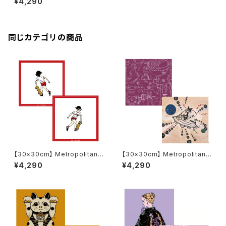
¥4,290
ロスボトル MCB342 / Daily li
fe / ANKA めがね拭き
同じカテゴリの商品
【30×30cm】 Metropolitan
【30×30cm】 Metropolitan
Crossbottle メトロポリタンク
Crossbottle メトロポリタンク
¥4,290
¥4,290
ロスボトル MCB332 / 吉原 奈
ロスボトル MCB334 / TAM-T
桜 NAO YOSHIHARA / Start
AM / 星を創るネコ めがね拭き
to run めがね拭き