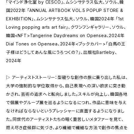
「マインド浄化室 by CESCO」、ムシンサテラス弘大、ソウル、韓
国2022年 「ANNUAL ARTBOOK VOL.5 POPUP STORE &
EXHIBITION」、ムシンサテラス弘大、ソウル、韓国2024年 「1st
Loving popping arts art fair」、クワンフンギャラリー、ソウル、
韓国<NFT>Tangerine Daydreams on Opensea、2024年
Dial Tones on Opensea、2024年<ブックカバー>「白馬の王
子様はどうしてあんな風にうろつくの？」、出版社Bartleby、
2024年
▷ アーティストストーリー：型破りな創作の旅に乗り出した私は、
大学の強制的な学位取得から、自己表現への深い欲求に突き動
かされ、芸術の追求へと転向しました。スキルが向上し、韓国各地
で個展やグループ展を巡るようになるにつれ、作品に意味を与え
なければならないというプレッシャーに直面するようになりまし
た。同世代のアーティストたちの暗く重苦しいメタファーを見て、
燃え尽き症候群に気づき、より繊細で繊細な方法で創作の焦点を