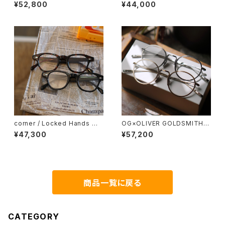
COLLECTION PREM-114WR
COM-548NT 51 BJクラシック
¥52,800
¥44,000
NT BJクラシック ツーブリッジ
サイズアップモデル
ダブルブリッジ
corner / Locked Hands コ
OG×OLIVER GOLDSMITH /
ーナー ロックドハンズ <orner
オージーバイオリバーゴールド
¥47,300
¥57,200
スミス OLIVER Ⅱ -T 2026ss
商品一覧に戻る
CATEGORY