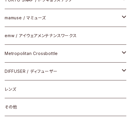
SUTRO(スートロ)
コンビフレーム
サングラス
セルフレーム
mamuse / マミューズ
その他モデル
その他
メタルフレーム
セル
emw / アイウェアメンテナンスワークス
限定モデル
コンビネーション
メタル
Metropolitan Crossbottle
コンビ
30cm×30cm
DIFFUSER / ディフューザー
18cm×13cm
グラスコード
レンズ
メガネケース
その他
アパレルグッズ