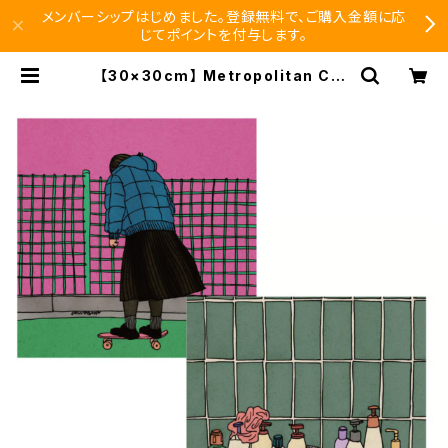
メンバーシップはじめました。登録無料で、ご購入金額に応
じてポイントを付与します。
【30×30cm】 Metropolitan Cro
ssbottle メトロポリタンクロスボト
ル MCB342 / Daily life / ANKA
めがね拭き | SEISHIDO