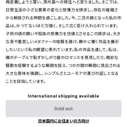
再定義しようと誓い、済州島への移住へと至りました。そこでは、
日常生活の小さな要素の変化と想像力を探求し、存在の複雑さ
から解放される時間を過ごしました。今、二児の親となった私の作
品は、かつてないほど力強く、そして広く受け入れられています。
子供の頃の願いや孤独の想像力を彷彿とさせるこの探求は、大き
な音や重苦しいメタファーの喧騒を避け、静かに響く作品を展示
したいという私の願望に表れています。私の作品を通して、私は、
隣のテーブルで恥ずかしがり屋のロマンスを発見したり、微妙な
騒動を経験するような瞬間を捉え、つかの間の瞬間に見出される
大きな意味を強調し、シンプルさとユーモアの喜びの証しとなる
ことを目指しています。
International shipping available
Sold out
日本国内にお住まいの方向け