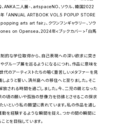
ANKA二人展-、artspaceNO、ソウル、韓国2022
ANNUAL ARTBOOK VOL.5 POPUP STORE
opping arts art fair」、クワンフンギャラリー、ソウ
l Tones on Opensea、2024年<ブックカバー>「白馬
の強制的な学位取得から、自己表現への深い欲求に突き
展やグループ展を巡るようになるにつれ、作品に意味を
世代のアーティストたちの暗く重苦しいメタファーを見
義しようと誓い、済州島への移住へと至りました。そこ
解放される時間を過ごしました。今、二児の親となった
子供の頃の願いや孤独の想像力を彷彿とさせるこの探求
したいという私の願望に表れています。私の作品を通し
騒動を経験するような瞬間を捉え、つかの間の瞬間に
ことを目指しています。