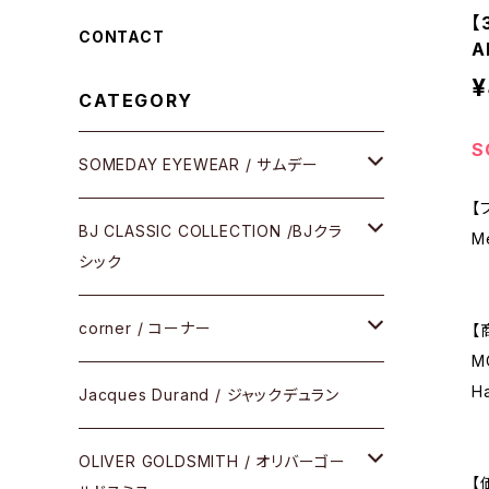
【
CONTACT
A
¥
CATEGORY
S
SOMEDAY EYEWEAR / サムデー
【
メガネ
BJ CLASSIC COLLECTION /BJクラ
M
シック
サングラス
CELLULOID（CRAFTSMAN EDITION）
corner / コーナー
【
M
アパレル
Ha
SHINBARI（CRAFTSMAN EDITION）
リサーチシリーズ
Jacques Durand / ジャックデュラン
その他
URUSHI（CRAFTSMAN EDITION）
サブリメイションシリーズ
OLIVER GOLDSMITH / オリバーゴー
【