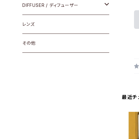
コンビ
30cm×30cm
DIFFUSER / ディフューザー
18cm×13cm
グラスコード
レンズ
メガネケース
その他
アパレルグッズ
その他
最近チ