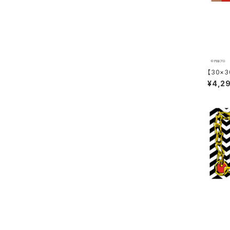
【30×30
メトロポ
¥4,2