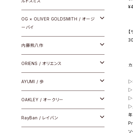
ルドスミス
¥
REVIVAL EDITION
メタル
OG × OLIVER GOLDSMITH / オージ
ーバイ
HEAVY EDITION
【
セル
3
メタル
内藤熊八作
COMBI （コンビシリーズ）
コンビ
セル
セル
ORIENS / オリエンス
PREMIUM（プレミアムシリーズ）
カ
コンビ
メタル
セルフレーム
AYUMI / 歩
▷
PLASTIC（プラスティックシリーズ）
▷
▷
コンビ
メタルフレーム
セルフレーム
OAKLEY / オークリー
SIRMONT（サーモントシリーズ）
▷
年
その他
メガネフレーム
RayBan / レイバン
SUNSHIFT
P
ソ