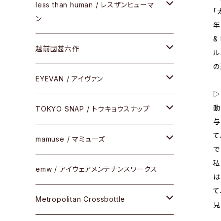
サングラス
メガネフレーム
less than human / レスザンヒューマ
ケア用品
「
ン
年
Frogskins(フロッグスキン )
その他
サングラス
&
メガネフレーム
越前國甚六作
ル
Latch(ラッチ)
修理
その他
の
サングラス
セルフレーム
EYEVAN / アイヴァン
FLAK2.0(フラック2.0)
小物
▷
動
その他
メタルフレーム
メガネ
TOKYO SNAP / トウキョウスナップ
SUTRO(スートロ)
与
て
コンビフレーム
サングラス
セルフレーム
mamuse / マミューズ
その他モデル
で
私
その他
メタルフレーム
セル
emw / アイウェアメンテナンスワークス
限定モデル
は
て
コンビネーション
メタル
Metropolitan Crossbottle
見