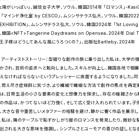
太陽がいっぱい」、誠信女子大学、ソウル、韓国2014年 「ロマンス」-KasiQ、
 「マインド浄化室 by CESCO」、ムシンサテラス弘大、ソウル、韓国2022年 「
 EXHIBITION」、ムシンサテラス弘大、ソウル、韓国2024年 「1st Loving p
、韓国<NFT>Tangerine Daydreams on Opensea、2024年 Dia
王子様はどうしてあんな風にうろつくの？」、出版社Bartleby、2024年
 アーティストストーリー：型破りな創作の旅に乗り出した私は、大学
かされ、芸術の追求へと転向しました。スキルが向上し、韓国各地で個
えなければならないというプレッシャーに直面するようになりました。同
、燃え尽き症候群に気づき、より繊細で繊細な方法で創作の焦点を再定
は、日常生活の小さな要素の変化と想像力を探求し、存在の複雑さから
の作品は、かつてないほど力強く、そして広く受け入れられています。
、大きな音や重苦しいメタファーの喧騒を避け、静かに響く作品を展示
、私は、隣のテーブルで恥ずかしがり屋のロマンスを発見したり、微妙な
出される大きな意味を強調し、シンプルさとユーモアの喜びの証しとなる