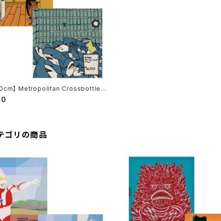
cm】 Metropolitan Crossbottle
タンクロスボトル MCB341 / Harml
90
ess attack / ANKA めがね拭き
テゴリの商品