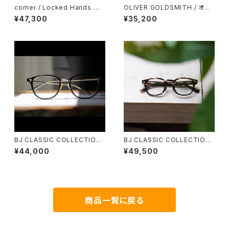
corner / Locked Hands コ
OLIVER GOLDSMITH / オリ
ーナー ロックドハンズ <orner
バーゴールドスミス Oliver Ov
¥47,300
¥35,200
al/Pro 46 オーバル
BJ CLASSIC COLLECTION
BJ CLASSIC COLLECTION
COM-548NT 51 BJクラシック
CE-551MP BJクラシック セル
¥44,000
¥49,500
サイズアップモデル
ロイド 44 47 50
商品一覧に戻る