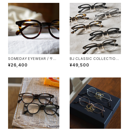
SOMEDAY EYEWEAR / サム
BJ CLASSIC COLLECTION
デー ボストン SD-003 正視堂
S-702 ブロー サーモント BJク
¥26,400
¥49,500
オリジナル
ラシック 3サイズ展開 45 48 5
2