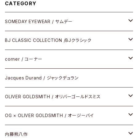
CATEGORY
SOMEDAY EYEWEAR / サムデー
メガネ
BJ CLASSIC COLLECTION /BJクラシック
サングラス
CELLULOID（CRAFTSMAN EDITION）
corner / コーナー
アパレル
SHINBARI（CRAFTSMAN EDITION）
リサーチシリーズ
Jacques Durand / ジャックデュラン
その他
URUSHI（CRAFTSMAN EDITION）
サブリメイションシリーズ
OLIVER GOLDSMITH / オリバーゴールドスミス
REVIVAL EDITION
メタル
OG × OLIVER GOLDSMITH / オージーバイ
HEAVY EDITION
セル
メタル
内藤熊八作