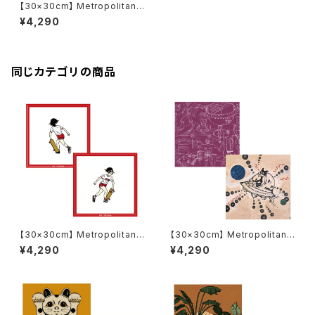
【30×30cm】 Metropolitan
Crossbottle メトロポリタンク
¥4,290
ロスボトル MCB339 / CATC
H THE VIBE / Nah めがね拭き
同じカテゴリの商品
【30×30cm】 Metropolitan
【30×30cm】 Metropolitan
Crossbottle メトロポリタンク
Crossbottle メトロポリタンク
¥4,290
¥4,290
ロスボトル MCB332 / 吉原 奈
ロスボトル MCB334 / TAM-T
桜 NAO YOSHIHARA / Start
AM / 星を創るネコ めがね拭き
to run めがね拭き