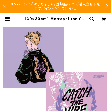
メンバーシップはじめました。登録無料で、ご購入金額に応
じてポイントを付与します。
【30×30cm】 Metropolitan Cro
ssbottle メトロポリタンクロスボト
ル MCB339 / CATCH THE VIBE
/ Nah めがね拭き | SEISHIDO