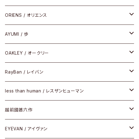
COMBI （コンビシリーズ）
コンビ
セル
セル
ORIENS / オリエンス
PREMIUM（プレミアムシリーズ）
コンビ
メタル
セルフレーム
AYUMI / 歩
PLASTIC（プラスティックシリーズ）
コンビ
メタルフレーム
セルフレーム
OAKLEY / オークリー
SIRMONT（サーモントシリーズ）
その他
メガネフレーム
RayBan / レイバン
SUNSHIFT
サングラス
メガネフレーム
less than human / レスザンヒューマン
Frogskins(フロッグスキン )
ケア用品
その他
サングラス
メガネフレーム
越前國甚六作
Latch(ラッチ)
修理
その他
サングラス
セルフレーム
EYEVAN / アイヴァン