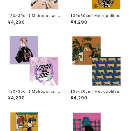
【30×30cm】 Metropolitan
【30×30cm】 Metropolitan
Crossbottle メトロポリタンク
Crossbottle メトロポリタンク
¥4,290
¥4,290
ロスボトル MCB334 / TAM-T
ロスボトル MCB344 / 上上ノ
AM / 星を創るネコ めがね拭き
黄 / BARTHDAYWORKS めが
ね拭き
【30×30cm】 Metropolitan
【30×30cm】 Metropolitan
Crossbottle メトロポリタンク
Crossbottle メトロポリタンク
¥4,290
¥4,290
ロスボトル MCB339 / CATC
ロスボトル MCB340 / the cat
H THE VIBE / Nah めがね拭き
at room /ANKA めがね拭き