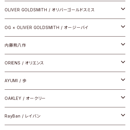
その他
URUSHI（CRAFTSMAN EDITION）
サブリメイションシリーズ
OLIVER GOLDSMITH / オリバーゴールドスミス
REVIVAL EDITION
メタル
OG × OLIVER GOLDSMITH / オージーバイ
HEAVY EDITION
セル
メタル
内藤熊八作
COMBI （コンビシリーズ）
コンビ
セル
セル
ORIENS / オリエンス
PREMIUM（プレミアムシリーズ）
コンビ
メタル
セルフレーム
AYUMI / 歩
PLASTIC（プラスティックシリーズ）
コンビ
メタルフレーム
セルフレーム
OAKLEY / オークリー
SIRMONT（サーモントシリーズ）
その他
メガネフレーム
RayBan / レイバン