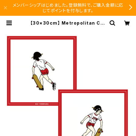
メンバーシップはじめました。登録無料で、ご購入金額に応
じてポイントを付与します。
【30×30cm】 Metropolitan Cro
ssbottle メトロポリタンクロスボト
ル MCB332 / 吉原 奈桜 NAO YOS
HIHARA / Start to run めがね拭
き | SEISHIDO