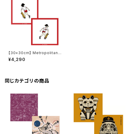
【30×30cm】 Metropolitan
Crossbottle メトロポリタンク
¥4,290
ロスボトル MCB332 / 吉原 奈
桜 NAO YOSHIHARA / Start
to run めがね拭き
同じカテゴリの商品