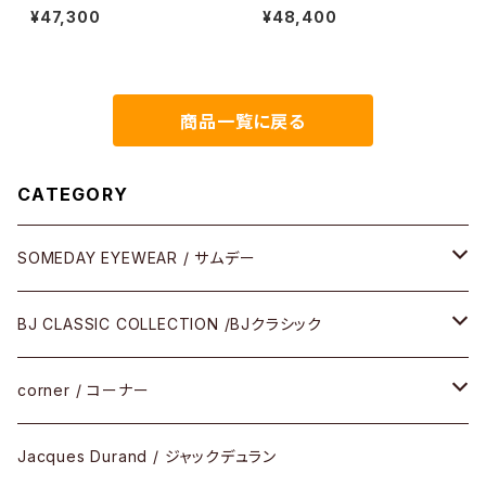
ーナー ロックドハンズ <orner
PREM-206NT リムレス ツー
¥47,300
¥48,400
ポイント 縁無し BJクラシック
商品一覧に戻る
CATEGORY
SOMEDAY EYEWEAR / サムデー
メガネ
BJ CLASSIC COLLECTION /BJクラシック
サングラス
CELLULOID（CRAFTSMAN EDITION）
corner / コーナー
アパレル
SHINBARI（CRAFTSMAN EDITION）
リサーチシリーズ
Jacques Durand / ジャックデュラン