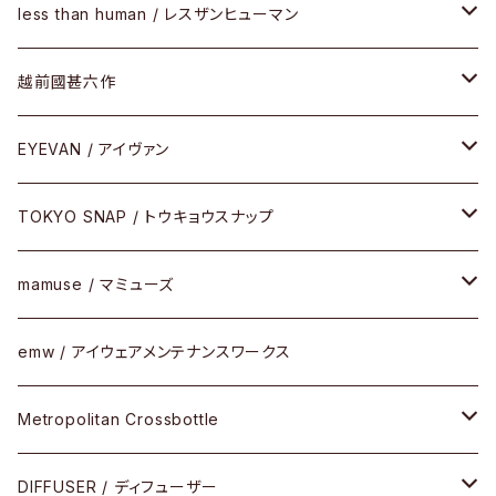
SUNSHIFT
サングラス
メガネフレーム
less than human / レスザンヒューマン
Frogskins(フロッグスキン )
ケア用品
その他
サングラス
メガネフレーム
越前國甚六作
Latch(ラッチ)
修理
その他
サングラス
セルフレーム
EYEVAN / アイヴァン
FLAK2.0(フラック2.0)
小物
その他
メタルフレーム
メガネ
TOKYO SNAP / トウキョウスナップ
SUTRO(スートロ)
コンビフレーム
サングラス
セルフレーム
mamuse / マミューズ
その他モデル
その他
メタルフレーム
セル
emw / アイウェアメンテナンスワークス
限定モデル
コンビネーション
メタル
Metropolitan Crossbottle
コンビ
30cm×30cm
DIFFUSER / ディフューザー