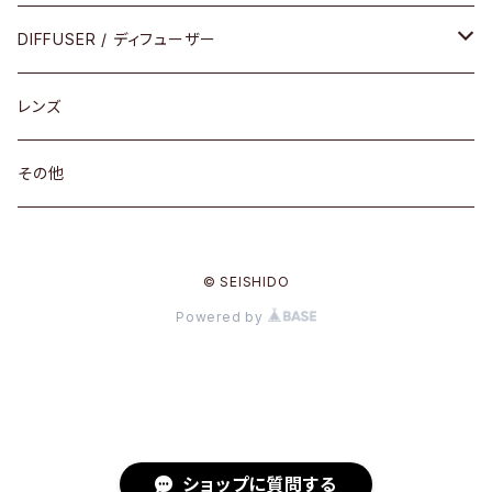
コンビ
30cm×30cm
DIFFUSER / ディフューザー
18cm×13cm
グラスコード
レンズ
メガネケース
その他
アパレルグッズ
© SEISHIDO
その他
Powered by
ショップに質問する