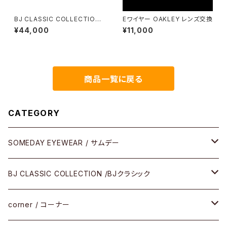
BJ CLASSIC COLLECTION
Eワイヤー OAKLEY レンズ交換
P-510N MP 46 48 BJクラシ
¥44,000
¥11,000
ック アセテート
商品一覧に戻る
CATEGORY
SOMEDAY EYEWEAR / サムデー
メガネ
BJ CLASSIC COLLECTION /BJクラシック
サングラス
CELLULOID（CRAFTSMAN EDITION）
corner / コーナー