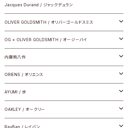
アパレル
SHINBARI（CRAFTSMAN EDITION）
リサーチシリーズ
Jacques Durand / ジャックデュラン
その他
URUSHI（CRAFTSMAN EDITION）
サブリメイションシリーズ
OLIVER GOLDSMITH / オリバーゴールドスミス
REVIVAL EDITION
メタル
OG × OLIVER GOLDSMITH / オージーバイ
HEAVY EDITION
セル
メタル
内藤熊八作
COMBI （コンビシリーズ）
コンビ
セル
セル
ORIENS / オリエンス
PREMIUM（プレミアムシリーズ）
コンビ
メタル
セルフレーム
AYUMI / 歩
PLASTIC（プラスティックシリーズ）
コンビ
メタルフレーム
セルフレーム
OAKLEY / オークリー
SIRMONT（サーモントシリーズ）
その他
メガネフレーム
RayBan / レイバン