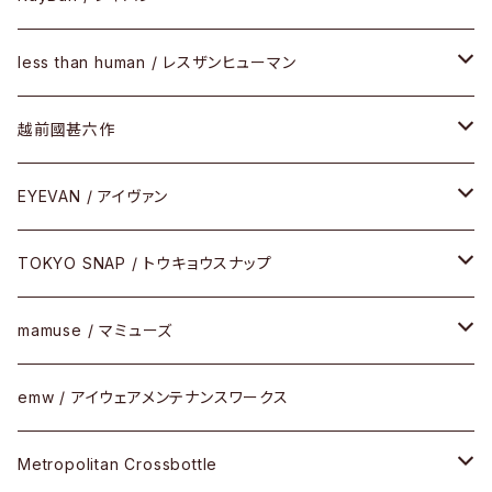
SUNSHIFT
サングラス
メガネフレーム
less than human / レスザンヒューマン
Frogskins(フロッグスキン )
ケア用品
その他
サングラス
メガネフレーム
越前國甚六作
Latch(ラッチ)
修理
その他
サングラス
セルフレーム
EYEVAN / アイヴァン
FLAK2.0(フラック2.0)
小物
その他
メタルフレーム
メガネ
TOKYO SNAP / トウキョウスナップ
SUTRO(スートロ)
コンビフレーム
サングラス
セルフレーム
mamuse / マミューズ
その他モデル
その他
メタルフレーム
セル
emw / アイウェアメンテナンスワークス
限定モデル
コンビネーション
メタル
Metropolitan Crossbottle