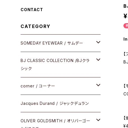
B
CONTACT
¥
CATEGORY
In
SOMEDAY EYEWEAR / サムデー
【
メガネ
BJ CLASSIC COLLECTION /BJクラ
B
シック
サングラス
CELLULOID（CRAFTSMAN EDITION）
corner / コーナー
【
C
アパレル
SHINBARI（CRAFTSMAN EDITION）
リサーチシリーズ
Jacques Durand / ジャックデュラン
その他
【
URUSHI（CRAFTSMAN EDITION）
サブリメイションシリーズ
OLIVER GOLDSMITH / オリバーゴー
¥