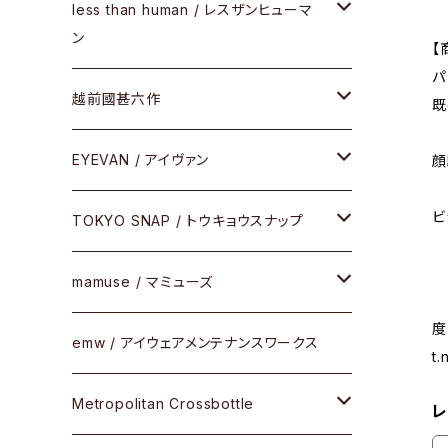
サングラス
メガネフレーム
less than human / レスザンヒューマ
ケア用品
ン
【
Frogskins(フロッグスキン )
その他
サングラス
パ
メガネフレーム
越前國甚六作
既
Latch(ラッチ)
修理
その他
サングラス
セルフレーム
EYEVAN / アイヴァン
顔
FLAK2.0(フラック2.0)
小物
ビ
その他
メタルフレーム
メガネ
TOKYO SNAP / トウキョウスナップ
SUTRO(スートロ)
コンビフレーム
サングラス
セルフレーム
mamuse / マミューズ
その他モデル
度
その他
メタルフレーム
セル
emw / アイウェアメンテナンスワークス
限定モデル
t
コンビネーション
メタル
Metropolitan Crossbottle
レ