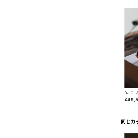
BJ CL
Jクラシ
¥49,
同じカ