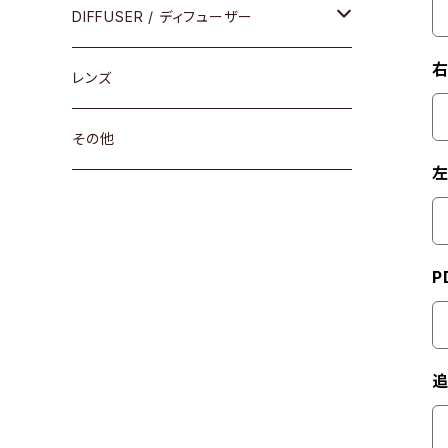
コンビ
30cm×30cm
DIFFUSER / ディフューザー
右
18cm×13cm
グラスコード
レンズ
メガネケース
その他
左
アパレルグッズ
その他
P
追