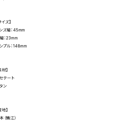
サイズ】
ンズ幅：45mm
幅：23mm
ンプル：148mm
素材】
セテート
タン
産地】
本（鯖江）