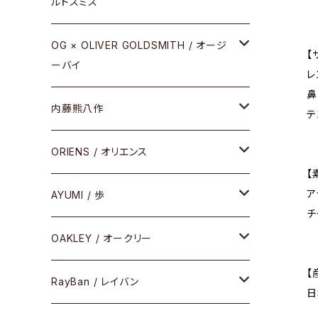
ルドスミス
REVIVAL EDITION
メタル
OG × OLIVER GOLDSMITH / オージ
【
ーバイ
HEAVY EDITION
レ
セル
鼻
メタル
内藤熊八作
COMBI （コンビシリーズ）
テ
コンビ
セル
セル
ORIENS / オリエンス
PREMIUM（プレミアムシリーズ）
【
ア
コンビ
メタル
セルフレーム
AYUMI / 歩
PLASTIC（プラスティックシリーズ）
チ
コンビ
メタルフレーム
セルフレーム
OAKLEY / オークリー
SIRMONT（サーモントシリーズ）
【
その他
メガネフレーム
RayBan / レイバン
SUNSHIFT
日