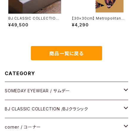
BJ CLASSIC COLLECTION
【30×30cm】 Metropolitan
COM-577N BJクラシック パリ
Crossbottle メトロポリタンク
¥49,500
¥4,290
ジャン 2025AW
ロスボトル MCB-30-61 / hea
rt voice / ZAC BALANC めが
ね拭き
商品一覧に戻る
CATEGORY
SOMEDAY EYEWEAR / サムデー
メガネ
BJ CLASSIC COLLECTION /BJクラシック
サングラス
CELLULOID（CRAFTSMAN EDITION）
corner / コーナー