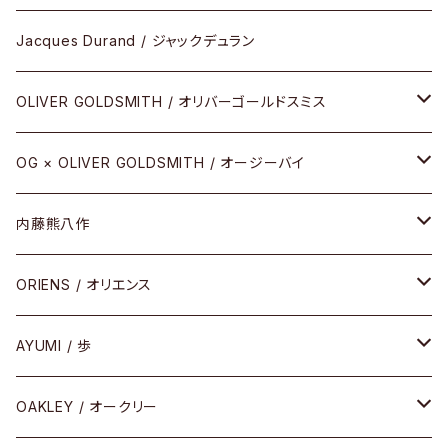
アパレル
SHINBARI（CRAFTSMAN EDITION）
リサーチシリーズ
Jacques Durand / ジャックデュラン
その他
URUSHI（CRAFTSMAN EDITION）
サブリメイションシリーズ
OLIVER GOLDSMITH / オリバーゴールドスミス
REVIVAL EDITION
メタル
OG × OLIVER GOLDSMITH / オージーバイ
HEAVY EDITION
セル
メタル
内藤熊八作
COMBI （コンビシリーズ）
コンビ
セル
セル
ORIENS / オリエンス
PREMIUM（プレミアムシリーズ）
コンビ
メタル
セルフレーム
AYUMI / 歩
PLASTIC（プラスティックシリーズ）
コンビ
メタルフレーム
セルフレーム
OAKLEY / オークリー