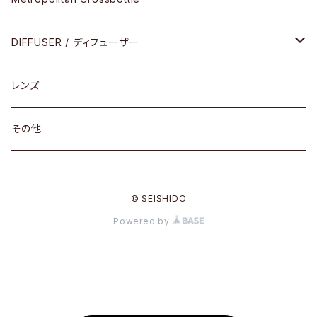
コンビ
30cm×30cm
DIFFUSER / ディフューザー
18cm×13cm
グラスコード
レンズ
メガネケース
その他
アパレルグッズ
© SEISHIDO
その他
Powered by