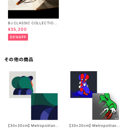
BJ CLASSIC COLLECTION
PREM-141PT BJクラシック
¥35,200
20%OFF
その他の商品
【30×30cm】 Metropolitan
【30×30cm】 Metropolitan