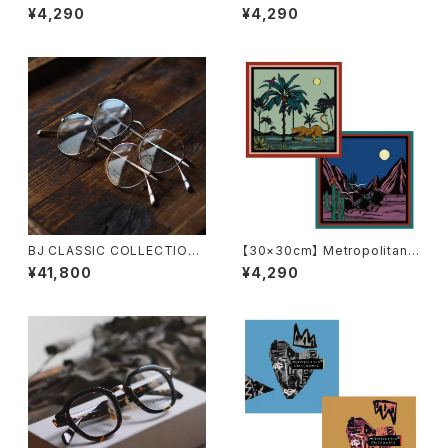
Crossbottle メトロポリタンク
Crossbottle メトロポリタンク
¥4,290
¥4,290
ロスボトル MCB-30-63 / 2 K
ロスボトル MCB-30-60 / KE
IDS / JEROME MASI めがね
TYOS / mojo めがね拭き
拭き
BJ CLASSIC COLLECTION
【30×30cm】 Metropolitan
PREM-114BNT ボストン BJク
Crossbottle メトロポリタンク
¥41,800
¥4,290
ラシック
ロスボトル MCB351 / Descan
so / MIHO MURAKAMI めが
ね拭き