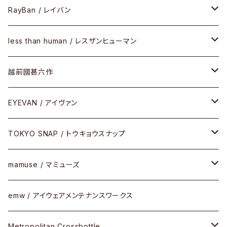
SIRMONT（サーモントシリーズ）
その他
メガネフレーム
RayBan / レイバン
SUNSHIFT
サングラス
メガネフレーム
less than human / レスザンヒューマン
Frogskins(フロッグスキン )
ケア用品
その他
サングラス
メガネフレーム
越前國甚六作
Latch(ラッチ)
修理
その他
サングラス
セルフレーム
EYEVAN / アイヴァン
FLAK2.0(フラック2.0)
小物
その他
メタルフレーム
メガネ
TOKYO SNAP / トウキョウスナップ
SUTRO(スートロ)
コンビフレーム
サングラス
セルフレーム
mamuse / マミューズ
その他モデル
その他
メタルフレーム
セル
emw / アイウェアメンテナンスワークス
限定モデル
コンビネーション
メタル
Metropolitan Crossbottle