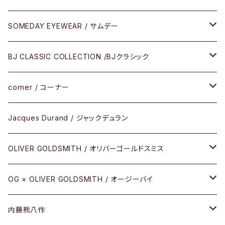
SOMEDAY EYEWEAR / サムデー
メガネ
BJ CLASSIC COLLECTION /BJクラシック
サングラス
CELLULOID（CRAFTSMAN EDITION）
corner / コーナー
アパレル
SHINBARI（CRAFTSMAN EDITION）
リサーチシリーズ
Jacques Durand / ジャックデュラン
その他
URUSHI（CRAFTSMAN EDITION）
サブリメイションシリーズ
OLIVER GOLDSMITH / オリバーゴールドスミス
REVIVAL EDITION
メタル
OG × OLIVER GOLDSMITH / オージーバイ
HEAVY EDITION
セル
メタル
内藤熊八作