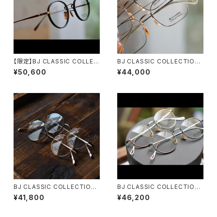
【限定】BJ CLASSIC COLLEC
BJ CLASSIC COLLECTION
TION PREM-114WRNLNT レ
PREM-149ET ツーブリッジ ダ
¥50,600
¥44,000
ザータイプ塗装 スーペリアルー
ブルブリッジ BJクラシック
ム
BJ CLASSIC COLLECTION
BJ CLASSIC COLLECTION
PREM-114BNT ボストン BJク
PREM-143DT BJクラシック
¥41,800
¥46,200
ラシック
彫金 丸メガネ