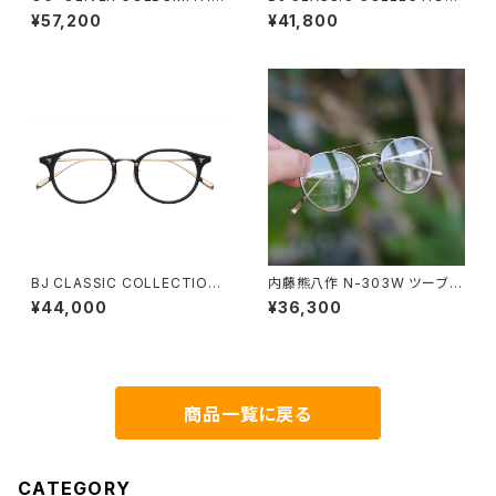
オージーバイオリバーゴールド
PREM-114BNT ボストン BJク
¥57,200
¥41,800
スミス OLIVER Ⅱ -T 2026ss
ラシック
BJ CLASSIC COLLECTION
内藤熊八作 N-303W ツーブリ
COM-510NNT BJクラシック
ッジ ダブルブリッジ ボストン
¥44,000
¥36,300
50
商品一覧に戻る
CATEGORY