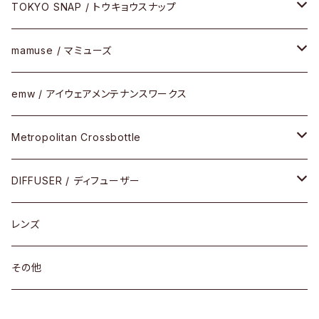
小物
その他
メタルフレーム
メガネ
TOKYO SNAP / トウキョウスナップ
SUTRO(スートロ)
コンビフレーム
サングラス
セルフレーム
mamuse / マミューズ
その他モデル
その他
メタルフレーム
セル
emw / アイウェアメンテナンスワークス
限定モデル
コンビネーション
メタル
Metropolitan Crossbottle
コンビ
30cm×30cm
DIFFUSER / ディフューザー
18cm×13cm
グラスコード
レンズ
メガネケース
その他
アパレルグッズ