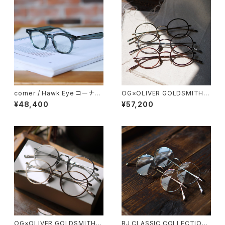
corner / Hawk Eye コーナー
OG×OLIVER GOLDSMITH /
ホークアイ <orner
オージーバイオリバーゴールド
¥48,400
¥57,200
スミス OLIVER Ⅰ -T 2026ss
OG×OLIVER GOLDSMITH /
BJ CLASSIC COLLECTION