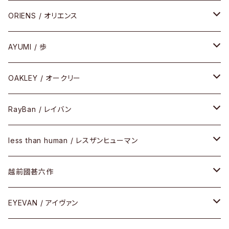
COMBI （コンビシリーズ）
コンビ
セル
セル
ORIENS / オリエンス
PREMIUM（プレミアムシリーズ）
コンビ
メタル
セルフレーム
AYUMI / 歩
PLASTIC（プラスティックシリーズ）
コンビ
メタルフレーム
セルフレーム
OAKLEY / オークリー
SIRMONT（サーモントシリーズ）
その他
メガネフレーム
RayBan / レイバン
SUNSHIFT
サングラス
メガネフレーム
less than human / レスザンヒューマン
Frogskins(フロッグスキン )
ケア用品
その他
サングラス
メガネフレーム
越前國甚六作
Latch(ラッチ)
修理
その他
サングラス
セルフレーム
EYEVAN / アイヴァン
FLAK2.0(フラック2.0)