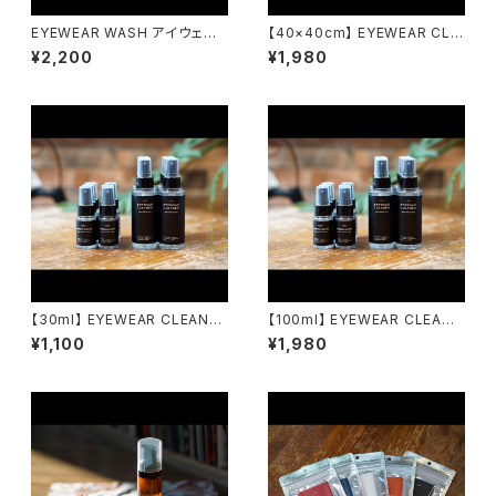
EYEWEAR WASH アイウェア
【40×40cm】 EYEWEAR CLO
ウォッシュ emw / eyewear m
TH アイウェアクロス emw / e
¥2,200
¥1,980
aintenance works
yewear maintenance work
s
【30ml】 EYEWEAR CLEANER
【100ml】 EYEWEAR CLEANE
アイウェアクリーナー emw / e
R アイウェアクリーナー emw /
¥1,100
¥1,980
yewear maintenance work
eyewear maintenance wor
s
ks