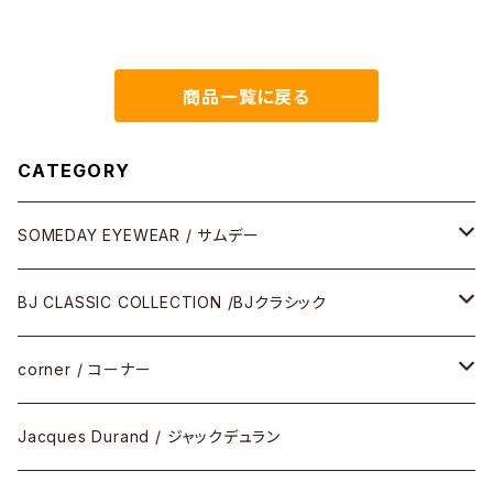
旅のはじまり めがね拭き
商品一覧に戻る
CATEGORY
SOMEDAY EYEWEAR / サムデー
メガネ
BJ CLASSIC COLLECTION /BJクラシック
サングラス
CELLULOID（CRAFTSMAN EDITION）
corner / コーナー
アパレル
SHINBARI（CRAFTSMAN EDITION）
リサーチシリーズ
Jacques Durand / ジャックデュラン