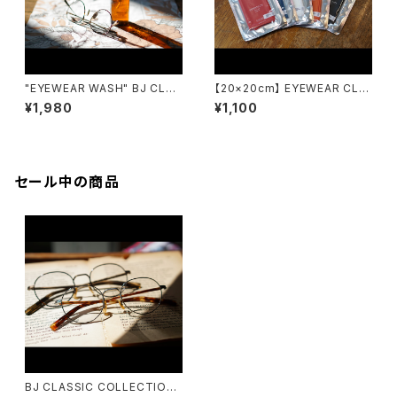
"EYEWEAR WASH" BJ CLAS
【20×20cm】 EYEWEAR CLO
SIC COLLECTION くもり止め
TH アイウェアクロス emw / e
¥1,980
¥1,100
クリーナー アイウェアウォッシュ
yewear maintenance work
s
セール中の商品
BJ CLASSIC COLLECTION