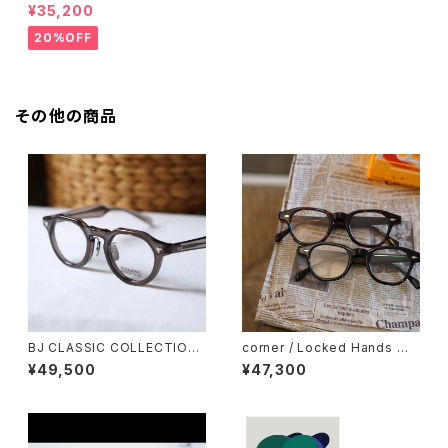
PREM-141PT BJクラシック
¥35,200
20%OFF
その他の商品
BJ CLASSIC COLLECTION
corner / Locked Hands コ
CE-578MP BJクラシック セル
ーナー ロックドハンズ <orner
¥49,500
¥47,300
ロイド クラウンパント