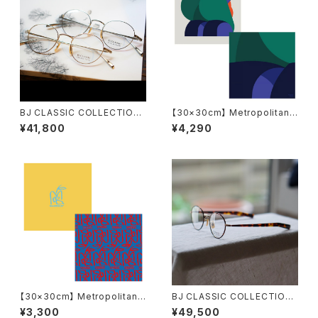
BJ CLASSIC COLLECTION
【30×30cm】 Metropolitan
PREM-114NT ボストン BJクラ
Crossbottle メトロポリタンク
¥41,800
¥4,290
シック
ロスボトル MCB-30-63 / 2 K
IDS / JEROME MASI めがね
拭き
【30×30cm】 Metropolitan
BJ CLASSIC COLLECTION
Crossbottle メトロポリタンク
PREM-114S FPT BJクラシッ
¥3,300
¥49,500
ロスボトル WANDERLUST /
ク 2025AW