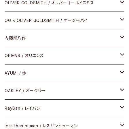
その他
URUSHI（CRAFTSMAN EDITION）
サブリメイションシリーズ
OLIVER GOLDSMITH / オリバーゴールドスミス
REVIVAL EDITION
メタル
OG × OLIVER GOLDSMITH / オージーバイ
HEAVY EDITION
セル
メタル
内藤熊八作
COMBI （コンビシリーズ）
コンビ
セル
セル
ORIENS / オリエンス
PREMIUM（プレミアムシリーズ）
コンビ
メタル
セルフレーム
AYUMI / 歩
PLASTIC（プラスティックシリーズ）
コンビ
メタルフレーム
セルフレーム
OAKLEY / オークリー
SIRMONT（サーモントシリーズ）
その他
メガネフレーム
RayBan / レイバン
SUNSHIFT
サングラス
メガネフレーム
less than human / レスザンヒューマン