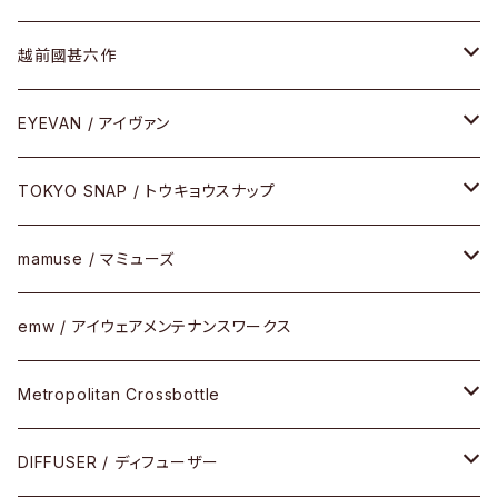
Frogskins(フロッグスキン )
ケア用品
その他
サングラス
メガネフレーム
越前國甚六作
Latch(ラッチ)
修理
その他
サングラス
セルフレーム
EYEVAN / アイヴァン
FLAK2.0(フラック2.0)
小物
その他
メタルフレーム
メガネ
TOKYO SNAP / トウキョウスナップ
SUTRO(スートロ)
コンビフレーム
サングラス
セルフレーム
mamuse / マミューズ
その他モデル
その他
メタルフレーム
セル
emw / アイウェアメンテナンスワークス
限定モデル
コンビネーション
メタル
Metropolitan Crossbottle
コンビ
30cm×30cm
DIFFUSER / ディフューザー