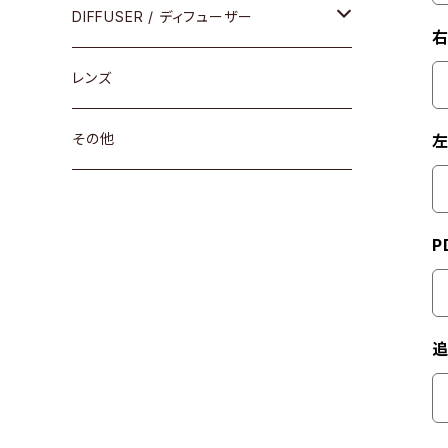
コンビ
30cm×30cm
DIFFUSER / ディフューザー
右
18cm×13cm
グラスコード
レンズ
メガネケース
その他
左
アパレルグッズ
P
その他
追