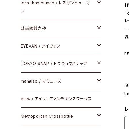
サングラス
メガネフレーム
less than human / レスザンヒューマ
ケア用品
【
ン
「
Frogskins(フロッグスキン )
その他
サングラス
1
メガネフレーム
越前國甚六作
一
Latch(ラッチ)
修理
近
その他
サングラス
セルフレーム
EYEVAN / アイヴァン
FLAK2.0(フラック2.0)
ht
小物
その他
メタルフレーム
メガネ
TOKYO SNAP / トウキョウスナップ
SUTRO(スートロ)
コンビフレーム
サングラス
セルフレーム
mamuse / マミューズ
その他モデル
度
t
その他
メタルフレーム
セル
emw / アイウェアメンテナンスワークス
限定モデル
レ
コンビネーション
メタル
Metropolitan Crossbottle