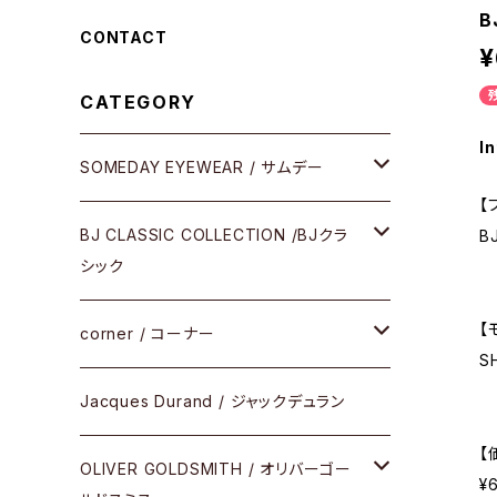
B
CONTACT
¥
CATEGORY
In
SOMEDAY EYEWEAR / サムデー
【
メガネ
BJ CLASSIC COLLECTION /BJクラ
B
シック
サングラス
【
CELLULOID（CRAFTSMAN EDITION）
corner / コーナー
S
アパレル
SHINBARI（CRAFTSMAN EDITION）
リサーチシリーズ
Jacques Durand / ジャックデュラン
その他
【
URUSHI（CRAFTSMAN EDITION）
サブリメイションシリーズ
OLIVER GOLDSMITH / オリバーゴー
¥