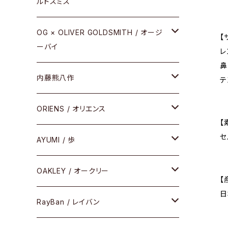
ルドスミス
REVIVAL EDITION
メタル
OG × OLIVER GOLDSMITH / オージ
【
ーバイ
HEAVY EDITION
レ
セル
鼻
メタル
内藤熊八作
COMBI （コンビシリーズ）
テ
コンビ
セル
セル
ORIENS / オリエンス
PREMIUM（プレミアムシリーズ）
【
セ
コンビ
メタル
セルフレーム
AYUMI / 歩
PLASTIC（プラスティックシリーズ）
コンビ
メタルフレーム
セルフレーム
OAKLEY / オークリー
SIRMONT（サーモントシリーズ）
【
日
その他
メガネフレーム
RayBan / レイバン
SUNSHIFT