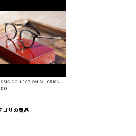
ASSIC COLLECTION SH-C510N S
RI / CRAFTSMAN EDITION
800
テゴリの商品