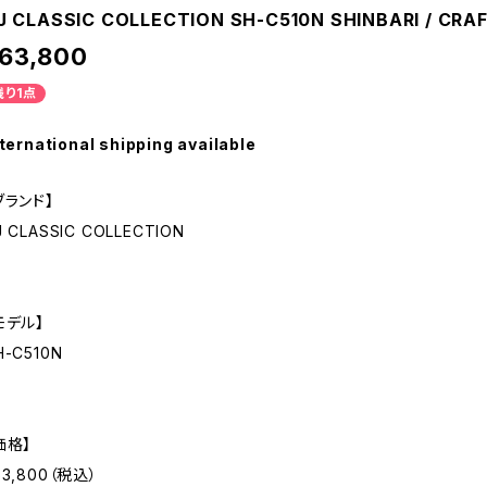
J CLASSIC COLLECTION SH-C510N SHINBARI / CRA
63,800
残り1点
ternational shipping available
ブランド】
J CLASSIC COLLECTION
モデル】
H-C510N
価格】
63,800（税込）