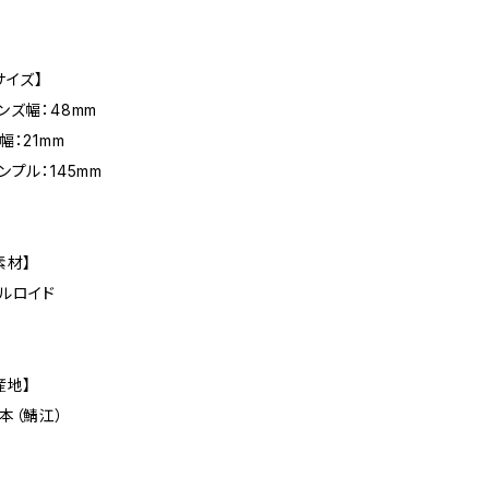
サイズ】
ンズ幅：48mm
幅：21mm
ンプル：145mm
素材】
ルロイド
産地】
本（鯖江）