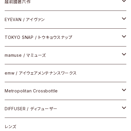
Frogskins(フロッグスキン )
ケア用品
その他
サングラス
メガネフレーム
越前國甚六作
Latch(ラッチ)
修理
その他
サングラス
セルフレーム
EYEVAN / アイヴァン
FLAK2.0(フラック2.0)
小物
その他
メタルフレーム
メガネ
TOKYO SNAP / トウキョウスナップ
SUTRO(スートロ)
コンビフレーム
サングラス
セルフレーム
mamuse / マミューズ
その他モデル
その他
メタルフレーム
セル
emw / アイウェアメンテナンスワークス
限定モデル
コンビネーション
メタル
Metropolitan Crossbottle
コンビ
30cm×30cm
DIFFUSER / ディフューザー
18cm×13cm
グラスコード
レンズ