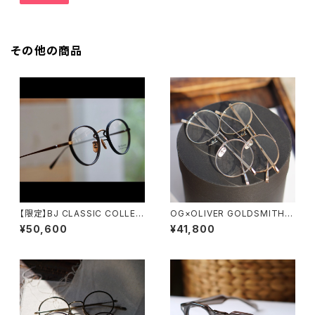
その他の商品
【限定】BJ CLASSIC COLLEC
OG×OLIVER GOLDSMITH /
TION PREM-114WRNLNT レ
オージーバイオリバーゴールド
¥50,600
¥41,800
ザータイプ塗装 スーペリアルー
スミス CLEF-X ツーブリッジ ダ
ム
ブルブリッジ 丸メガネ