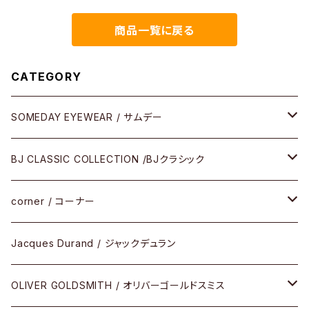
商品一覧に戻る
CATEGORY
SOMEDAY EYEWEAR / サムデー
メガネ
BJ CLASSIC COLLECTION /BJクラシック
サングラス
CELLULOID（CRAFTSMAN EDITION）
corner / コーナー
アパレル
SHINBARI（CRAFTSMAN EDITION）
リサーチシリーズ
Jacques Durand / ジャックデュラン
その他
URUSHI（CRAFTSMAN EDITION）
サブリメイションシリーズ
OLIVER GOLDSMITH / オリバーゴールドスミス