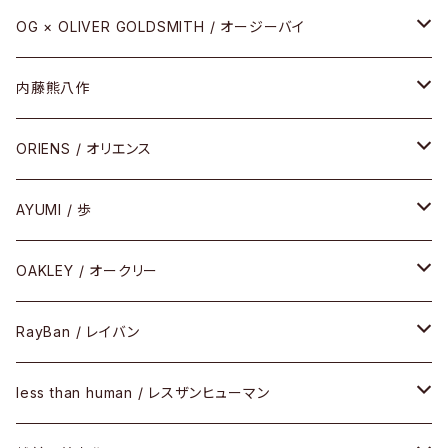
REVIVAL EDITION
メタル
OG × OLIVER GOLDSMITH / オージーバイ
HEAVY EDITION
セル
メタル
内藤熊八作
COMBI （コンビシリーズ）
コンビ
セル
セル
ORIENS / オリエンス
PREMIUM（プレミアムシリーズ）
コンビ
メタル
セルフレーム
AYUMI / 歩
PLASTIC（プラスティックシリーズ）
コンビ
メタルフレーム
セルフレーム
OAKLEY / オークリー
SIRMONT（サーモントシリーズ）
その他
メガネフレーム
RayBan / レイバン
SUNSHIFT
サングラス
メガネフレーム
less than human / レスザンヒューマン