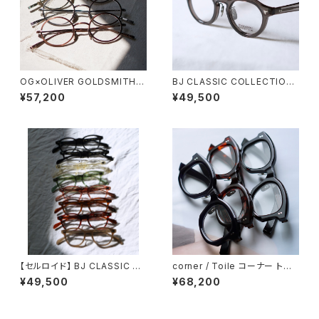
OG×OLIVER GOLDSMITH /
BJ CLASSIC COLLECTION
オージーバイオリバーゴールド
CE-578MP BJクラシック セル
¥57,200
¥49,500
スミス OLIVER Ⅰ -T 2026ss
ロイド クラウンパント
【セルロイド】 BJ CLASSIC C
corner / Toile コーナー トワ
OLLECTION JAZZ 44 46 4
ル <orner
¥49,500
¥68,200
8 51 ジャズ BJクラシック