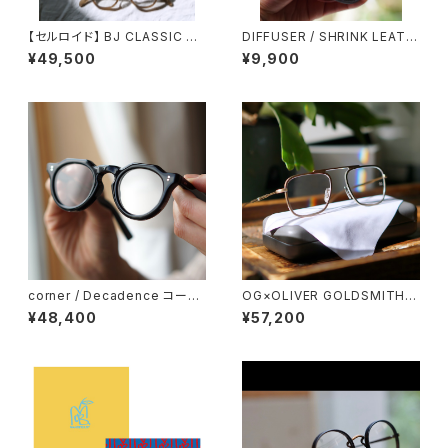
【セルロイド】 BJ CLASSIC C
DIFFUSER / SHRINK LEATH
OLLECTION JAZZ 44 46 4
ER SMART EYEWEAR CASE
¥49,500
¥9,900
8 51 ジャズ BJクラシック
メガネケース ケース
corner / Decadence コーナ
OG×OLIVER GOLDSMITH /
ー デカダンス <orner
オージーバイオリバーゴールド
¥48,400
¥57,200
スミス OLIVER Ⅲ -T 2026ss