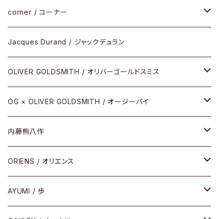
サングラス
CELLULOID（CRAFTSMAN EDITION）
corner / コーナー
アパレル
SHINBARI（CRAFTSMAN EDITION）
リサーチシリーズ
Jacques Durand / ジャックデュラン
その他
URUSHI（CRAFTSMAN EDITION）
サブリメイションシリーズ
OLIVER GOLDSMITH / オリバーゴールドスミス
REVIVAL EDITION
メタル
OG × OLIVER GOLDSMITH / オージーバイ
HEAVY EDITION
セル
メタル
内藤熊八作
COMBI （コンビシリーズ）
コンビ
セル
セル
ORIENS / オリエンス
PREMIUM（プレミアムシリーズ）
コンビ
メタル
セルフレーム
AYUMI / 歩