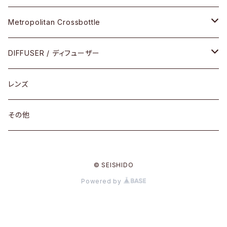
限定モデル
コンビネーション
メタル
Metropolitan Crossbottle
コンビ
30cm×30cm
DIFFUSER / ディフューザー
18cm×13cm
グラスコード
レンズ
メガネケース
その他
アパレルグッズ
© SEISHIDO
その他
Powered by