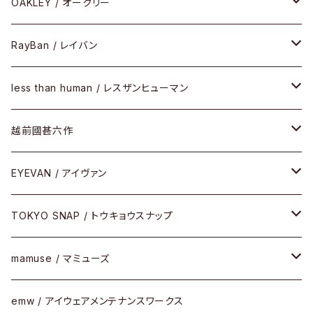
PLASTIC（プラスティックシリーズ）
コンビ
メタルフレーム
セルフレーム
OAKLEY / オークリー
SIRMONT（サーモントシリーズ）
その他
メガネフレーム
RayBan / レイバン
SUNSHIFT
サングラス
メガネフレーム
less than human / レスザンヒューマン
Frogskins(フロッグスキン )
ケア用品
その他
サングラス
メガネフレーム
越前國甚六作
Latch(ラッチ)
修理
その他
サングラス
セルフレーム
EYEVAN / アイヴァン
FLAK2.0(フラック2.0)
小物
その他
メタルフレーム
メガネ
TOKYO SNAP / トウキョウスナップ
SUTRO(スートロ)
コンビフレーム
サングラス
セルフレーム
mamuse / マミューズ
その他モデル
その他
メタルフレーム
セル
emw / アイウェアメンテナンスワークス