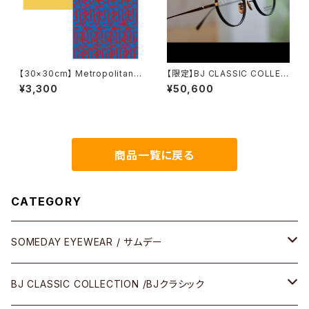
【30×30cm】 Metropolitan
【限定】BJ CLASSIC COLLEC
Crossbottle メトロポリタンク
TION PREM-114WRNLNT レ
¥3,300
¥50,600
ロスボトル WANDERLUST /
ザータイプ塗装 スーペリアルー
旅のはじまり めがね拭き
ム
商品一覧に戻る
CATEGORY
SOMEDAY EYEWEAR / サムデー
メガネ
BJ CLASSIC COLLECTION /BJクラシック