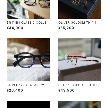
【限定】BJ CLASSIC COLLEC
OLIVER GOLDSMITH / オリ
TION COM-545NT スーペリ
バーゴールドスミス Oliver Ov
¥44,000
¥35,200
アルーム 51サイズ 53サイズ
al/Pro 46 オーバル
SOMEDAY EYEWEAR / サム
BJ CLASSIC COLLECTION
デー パリジャン SD-002 正視
PREM-114S FPT BJクラシッ
¥26,400
¥49,500
堂 オリジナル
ク 2025AW