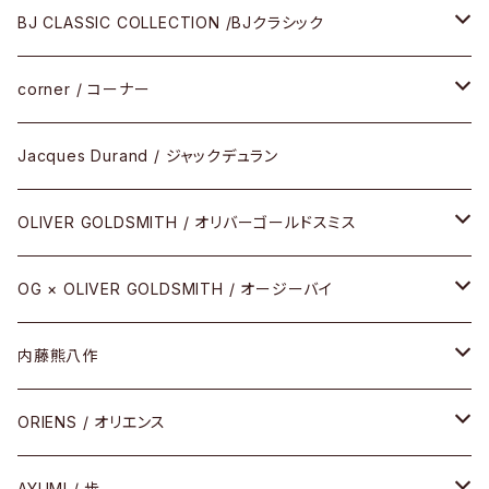
メガネ
BJ CLASSIC COLLECTION /BJクラシック
サングラス
CELLULOID（CRAFTSMAN EDITION）
corner / コーナー
アパレル
SHINBARI（CRAFTSMAN EDITION）
リサーチシリーズ
Jacques Durand / ジャックデュラン
その他
URUSHI（CRAFTSMAN EDITION）
サブリメイションシリーズ
OLIVER GOLDSMITH / オリバーゴールドスミス
REVIVAL EDITION
メタル
OG × OLIVER GOLDSMITH / オージーバイ
HEAVY EDITION
セル
メタル
内藤熊八作
COMBI （コンビシリーズ）
コンビ
セル
セル
ORIENS / オリエンス
PREMIUM（プレミアムシリーズ）
コンビ
メタル
セルフレーム
AYUMI / 歩