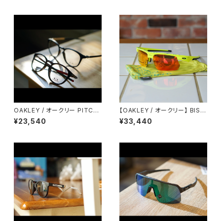
OAKLEY / オークリー PITCH
【OAKLEY / オークリー】 BISP
MAN R ピッチマンR 平野歩夢
HAERA オリンピックモデル 限
¥23,540
¥33,440
メガネ 眼鏡 EYEWEAR
定 パリ五輪 バイスフィエラ 202
2