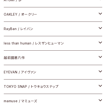
PLASTIC（プラスティックシリーズ）
コンビ
メタルフレーム
セルフレーム
OAKLEY / オークリー
SIRMONT（サーモントシリーズ）
その他
メガネフレーム
RayBan / レイバン
SUNSHIFT
サングラス
メガネフレーム
less than human / レスザンヒューマン
Frogskins(フロッグスキン )
ケア用品
その他
サングラス
メガネフレーム
越前國甚六作
Latch(ラッチ)
修理
その他
サングラス
セルフレーム
EYEVAN / アイヴァン
FLAK2.0(フラック2.0)
小物
その他
メタルフレーム
メガネ
TOKYO SNAP / トウキョウスナップ
SUTRO(スートロ)
コンビフレーム
サングラス
セルフレーム
mamuse / マミューズ