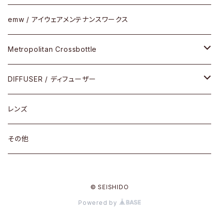
その他モデル
その他
メタルフレーム
セル
emw / アイウェアメンテナンスワークス
限定モデル
コンビネーション
メタル
Metropolitan Crossbottle
コンビ
30cm×30cm
DIFFUSER / ディフューザー
18cm×13cm
グラスコード
レンズ
メガネケース
その他
アパレルグッズ
© SEISHIDO
その他
Powered by