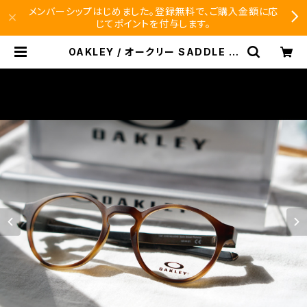
メンバーシップはじめました。登録無料で、ご購入金額に応
じてポイントを付与します。
OAKLEY / オークリー SADDLE サ
ドル 平野歩夢 メガネ 眼鏡 EYEWEA
R | SEISHIDO