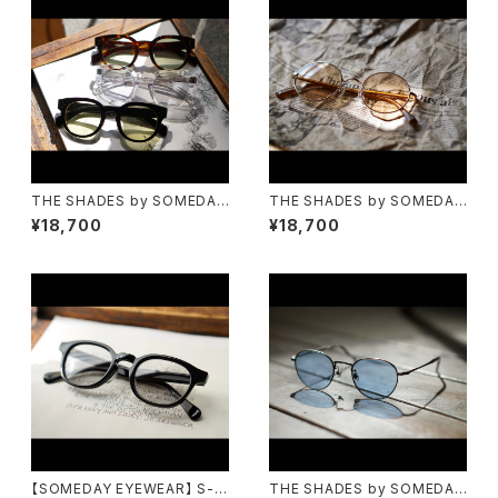
THE SHADES by SOMEDAY
THE SHADES by SOMEDAY
S-805
S-646
¥18,700
¥18,700
【SOMEDAY EYEWEAR】 S-1
THE SHADES by SOMEDAY