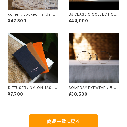
corner / Locked Hands コ
BJ CLASSIC COLLECTION
ーナー ロックドハンズ <orner
COM-510NNT BJクラシック
¥47,300
¥44,000
48
DIFFUSER / NYLON TASLA
SOMEDAY EYEWEAR / サム
N SOFT EYEWEAR CASE メ
デー メタル多角形 鯖江製
¥7,700
¥38,500
ガネケース
商品一覧に戻る