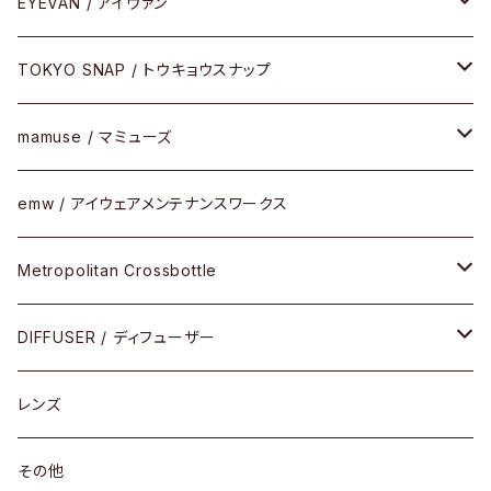
その他
サングラス
セルフレーム
EYEVAN / アイヴァン
FLAK2.0(フラック2.0)
小物
その他
メタルフレーム
メガネ
TOKYO SNAP / トウキョウスナップ
SUTRO(スートロ)
コンビフレーム
サングラス
セルフレーム
mamuse / マミューズ
その他モデル
その他
メタルフレーム
セル
emw / アイウェアメンテナンスワークス
限定モデル
コンビネーション
メタル
Metropolitan Crossbottle
コンビ
30cm×30cm
DIFFUSER / ディフューザー
18cm×13cm
グラスコード
レンズ
メガネケース
その他