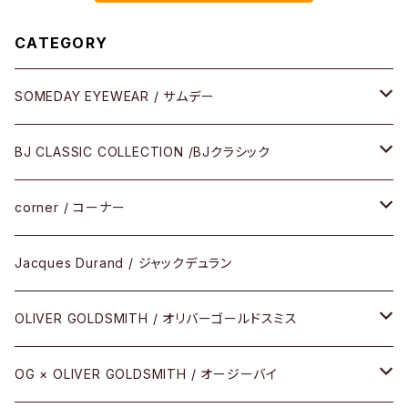
CATEGORY
SOMEDAY EYEWEAR / サムデー
メガネ
BJ CLASSIC COLLECTION /BJクラシック
サングラス
CELLULOID（CRAFTSMAN EDITION）
corner / コーナー
アパレル
SHINBARI（CRAFTSMAN EDITION）
リサーチシリーズ
Jacques Durand / ジャックデュラン
その他
URUSHI（CRAFTSMAN EDITION）
サブリメイションシリーズ
OLIVER GOLDSMITH / オリバーゴールドスミス
REVIVAL EDITION
メタル
OG × OLIVER GOLDSMITH / オージーバイ