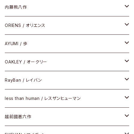
HEAVY EDITION
セル
メタル
内藤熊八作
COMBI （コンビシリーズ）
コンビ
セル
セル
ORIENS / オリエンス
PREMIUM（プレミアムシリーズ）
コンビ
メタル
セルフレーム
AYUMI / 歩
PLASTIC（プラスティックシリーズ）
コンビ
メタルフレーム
セルフレーム
OAKLEY / オークリー
SIRMONT（サーモントシリーズ）
その他
メガネフレーム
RayBan / レイバン
SUNSHIFT
サングラス
メガネフレーム
less than human / レスザンヒューマン
Frogskins(フロッグスキン )
ケア用品
その他
サングラス
メガネフレーム
越前國甚六作
Latch(ラッチ)
修理