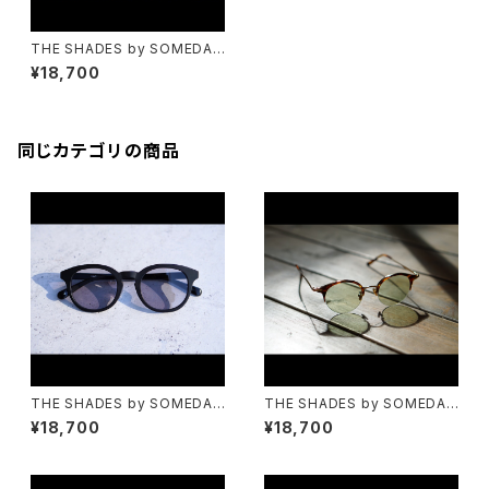
THE SHADES by SOMEDAY
S-645 クリア
¥18,700
同じカテゴリの商品
THE SHADES by SOMEDAY
THE SHADES by SOMEDAY
S-800
S-653
¥18,700
¥18,700