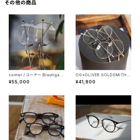
その他の商品
corner / コーナー Brautigan
OG×OLIVER GOLDSMITH /
ブローティガン <orner メタル
オージーバイオリバーゴールド
¥55,000
¥41,800
スミス CLEF-X ツーブリッジ ダ
ブルブリッジ 丸メガネ