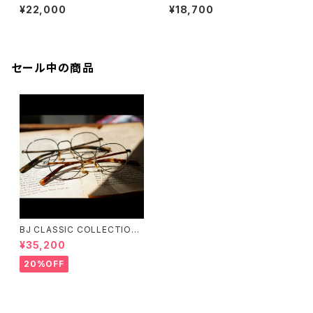
3 鯖江モデル 太セル メガネ
S-514
¥22,000
¥18,700
セール中の商品
BJ CLASSIC COLLECTION
PREM-141PT BJクラシック
¥35,200
20%OFF