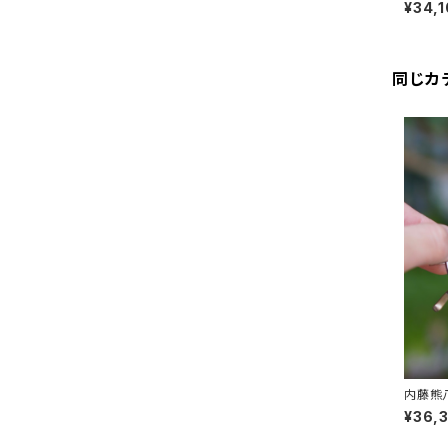
¥34,
同じカ
内藤熊八
ッジ ボ
¥36,