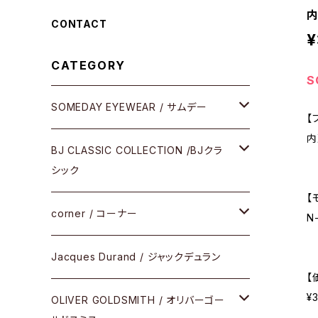
内
CONTACT
¥
CATEGORY
S
SOMEDAY EYEWEAR / サムデー
【
内
メガネ
BJ CLASSIC COLLECTION /BJクラ
シック
サングラス
【
CELLULOID（CRAFTSMAN EDITION）
corner / コーナー
N
アパレル
SHINBARI（CRAFTSMAN EDITION）
リサーチシリーズ
Jacques Durand / ジャックデュラン
【
その他
¥
URUSHI（CRAFTSMAN EDITION）
サブリメイションシリーズ
OLIVER GOLDSMITH / オリバーゴー