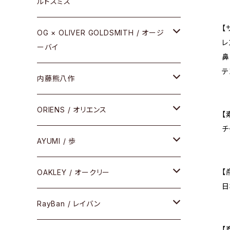
ルドスミス
REVIVAL EDITION
【
メタル
OG × OLIVER GOLDSMITH / オージ
レ
ーバイ
HEAVY EDITION
鼻
セル
テ
メタル
内藤熊八作
COMBI （コンビシリーズ）
コンビ
セル
セル
ORIENS / オリエンス
PREMIUM（プレミアムシリーズ）
【
チ
コンビ
メタル
セルフレーム
AYUMI / 歩
PLASTIC（プラスティックシリーズ）
コンビ
メタルフレーム
セルフレーム
【
OAKLEY / オークリー
SIRMONT（サーモントシリーズ）
日
その他
メガネフレーム
RayBan / レイバン
SUNSHIFT
【