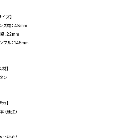
サイズ】
ンズ幅：48mm
幅：22mm
ンプル：145mm
素材】
タン
産地】
本（鯖江）
商品紹介】