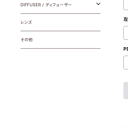
コンビ
30cm×30cm
DIFFUSER / ディフューザー
左
18cm×13cm
グラスコード
レンズ
メガネケース
その他
P
アパレルグッズ
その他