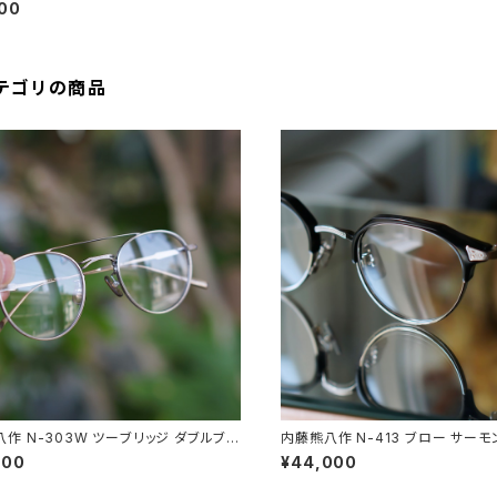
100
テゴリの商品
作 N-303W ツーブリッジ ダブルブリ
内藤熊八作 N-413 ブロー サーモ
ストン
パント
300
¥44,000