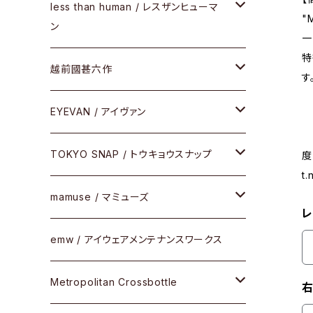
サングラス
メガネフレーム
less than human / レスザンヒューマ
ケア用品
"
ン
一
Frogskins(フロッグスキン )
その他
サングラス
特
メガネフレーム
越前國甚六作
す
Latch(ラッチ)
修理
その他
サングラス
セルフレーム
EYEVAN / アイヴァン
FLAK2.0(フラック2.0)
小物
その他
メタルフレーム
メガネ
TOKYO SNAP / トウキョウスナップ
度
SUTRO(スートロ)
t
コンビフレーム
サングラス
セルフレーム
mamuse / マミューズ
その他モデル
レ
その他
メタルフレーム
セル
emw / アイウェアメンテナンスワークス
限定モデル
コンビネーション
メタル
Metropolitan Crossbottle
右