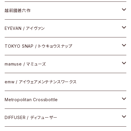
Frogskins(フロッグスキン )
ケア用品
その他
サングラス
メガネフレーム
越前國甚六作
Latch(ラッチ)
修理
その他
サングラス
セルフレーム
EYEVAN / アイヴァン
FLAK2.0(フラック2.0)
小物
その他
メタルフレーム
メガネ
TOKYO SNAP / トウキョウスナップ
SUTRO(スートロ)
コンビフレーム
サングラス
セルフレーム
mamuse / マミューズ
その他モデル
その他
メタルフレーム
セル
emw / アイウェアメンテナンスワークス
限定モデル
コンビネーション
メタル
Metropolitan Crossbottle
コンビ
30cm×30cm
DIFFUSER / ディフューザー