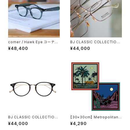
corner / Hawk Eye コーナー
BJ CLASSIC COLLECTION
ホークアイ <orner
PREM-149ET ツーブリッジ ダ
¥48,400
¥44,000
ブルブリッジ BJクラシック
BJ CLASSIC COLLECTION
【30×30cm】 Metropolitan
COM-510NNT BJクラシック
Crossbottle メトロポリタンク
¥44,000
¥4,290
50
ロスボトル MCB351 / Descan