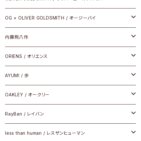
REVIVAL EDITION
メタル
OG × OLIVER GOLDSMITH / オージーバイ
HEAVY EDITION
セル
メタル
内藤熊八作
COMBI （コンビシリーズ）
コンビ
セル
セル
ORIENS / オリエンス
PREMIUM（プレミアムシリーズ）
コンビ
メタル
セルフレーム
AYUMI / 歩
PLASTIC（プラスティックシリーズ）
コンビ
メタルフレーム
セルフレーム
OAKLEY / オークリー
SIRMONT（サーモントシリーズ）
その他
メガネフレーム
RayBan / レイバン
SUNSHIFT
サングラス
メガネフレーム
less than human / レスザンヒューマン