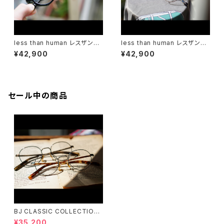
less than human レスザンヒ
less than human レスザンヒ
ューマン 明鏡止水 メガネ 丸メ
ューマン 1buセ04g メガネ 丸
¥42,900
¥42,900
ガネ 眼鏡 多角形
メガネ 眼鏡 一山
セール中の商品
BJ CLASSIC COLLECTION
PREM-141PT BJクラシック
¥35,200