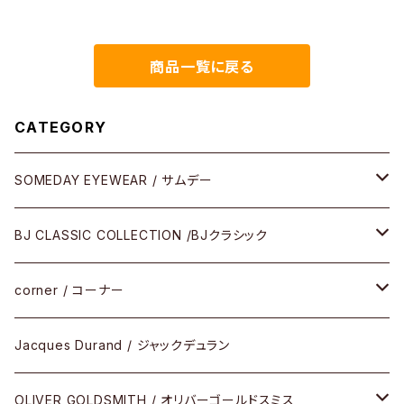
so / MIHO MURAKAMI めが
ね拭き
商品一覧に戻る
CATEGORY
SOMEDAY EYEWEAR / サムデー
メガネ
BJ CLASSIC COLLECTION /BJクラシック
サングラス
CELLULOID（CRAFTSMAN EDITION）
corner / コーナー
アパレル
SHINBARI（CRAFTSMAN EDITION）
リサーチシリーズ
Jacques Durand / ジャックデュラン
その他
URUSHI（CRAFTSMAN EDITION）
サブリメイションシリーズ
OLIVER GOLDSMITH / オリバーゴールドスミス