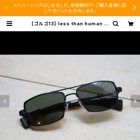
メンバーシップはじめました。登録無料で、ご購入金額に応
じてポイントを付与します。
【ゴルゴ13】 less than human レ
スザンヒューマン コラボ メガネ サン
グラス 限定 ゴルゴ１３ | SEISHIDO