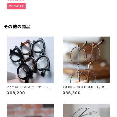
20%OFF
その他の商品
corner / Toile コーナー トワ
OLIVER GOLDSMITH / オリ
ル <orner
バーゴールドスミス Oliver Ob
¥68,200
¥36,300
an 46 七宝付き オーバン