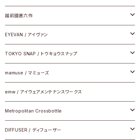
Frogskins(フロッグスキン )
ケア用品
その他
サングラス
メガネフレーム
越前國甚六作
Latch(ラッチ)
修理
その他
サングラス
セルフレーム
EYEVAN / アイヴァン
FLAK2.0(フラック2.0)
小物
その他
メタルフレーム
メガネ
TOKYO SNAP / トウキョウスナップ
SUTRO(スートロ)
コンビフレーム
サングラス
セルフレーム
mamuse / マミューズ
その他モデル
その他
メタルフレーム
セル
emw / アイウェアメンテナンスワークス
限定モデル
コンビネーション
メタル
Metropolitan Crossbottle
コンビ
30cm×30cm
DIFFUSER / ディフューザー