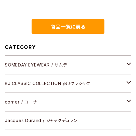
商品一覧に戻る
CATEGORY
SOMEDAY EYEWEAR / サムデー
メガネ
BJ CLASSIC COLLECTION /BJクラシック
サングラス
CELLULOID（CRAFTSMAN EDITION）
corner / コーナー
アパレル
SHINBARI（CRAFTSMAN EDITION）
リサーチシリーズ
Jacques Durand / ジャックデュラン