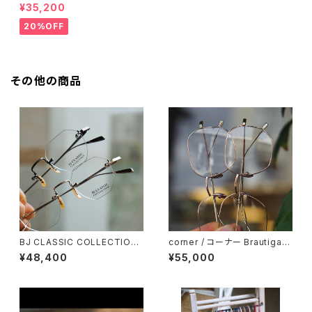
PREM-141PT BJクラシック
¥35,200
20%OFF
その他の商品
BJ CLASSIC COLLECTION
corner / コーナー Brautigan
PREM-206NT リムレス ツー
ブローティガン <orner メタル
¥48,400
¥55,000
ポイント 縁無し BJクラシック