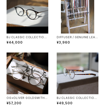
BJ CLASSIC COLLECTION
DIFFUSER / GENUINE LEAT
COM-510NNT BJクラシック
HER GLASS CODE メガネチェ
¥44,000
¥3,960
48
ーン グラスコード 革
OG×OLIVER GOLDSMITH /
BJ CLASSIC COLLECTION
オージーバイオリバーゴールド
PREM-114S FPT BJクラシッ
¥57,200
¥49,500
スミス OLIVER Ⅱ -T 2026ss
ク 2025AW