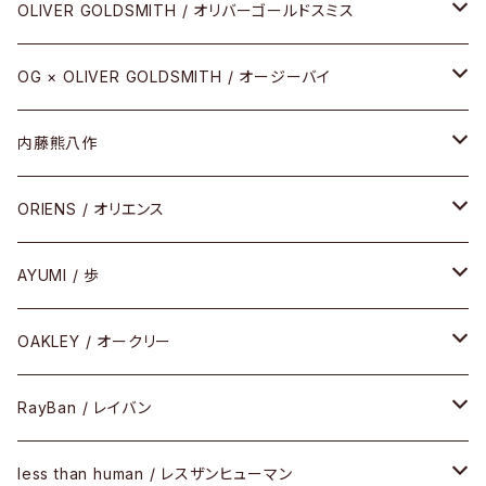
その他
URUSHI（CRAFTSMAN EDITION）
サブリメイションシリーズ
OLIVER GOLDSMITH / オリバーゴールドスミス
REVIVAL EDITION
メタル
OG × OLIVER GOLDSMITH / オージーバイ
HEAVY EDITION
セル
メタル
内藤熊八作
COMBI （コンビシリーズ）
コンビ
セル
セル
ORIENS / オリエンス
PREMIUM（プレミアムシリーズ）
コンビ
メタル
セルフレーム
AYUMI / 歩
PLASTIC（プラスティックシリーズ）
コンビ
メタルフレーム
セルフレーム
OAKLEY / オークリー
SIRMONT（サーモントシリーズ）
その他
メガネフレーム
RayBan / レイバン
SUNSHIFT
サングラス
メガネフレーム
less than human / レスザンヒューマン