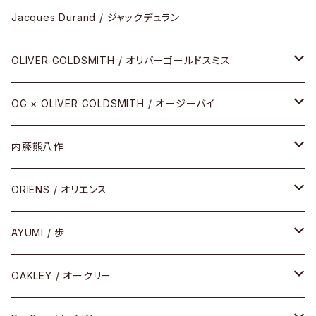
アパレル
SHINBARI（CRAFTSMAN EDITION）
リサーチシリーズ
Jacques Durand / ジャックデュラン
その他
URUSHI（CRAFTSMAN EDITION）
サブリメイションシリーズ
OLIVER GOLDSMITH / オリバーゴールドスミス
REVIVAL EDITION
メタル
OG × OLIVER GOLDSMITH / オージーバイ
HEAVY EDITION
セル
メタル
内藤熊八作
COMBI （コンビシリーズ）
コンビ
セル
セル
ORIENS / オリエンス
PREMIUM（プレミアムシリーズ）
コンビ
メタル
セルフレーム
AYUMI / 歩
PLASTIC（プラスティックシリーズ）
コンビ
メタルフレーム
セルフレーム
OAKLEY / オークリー