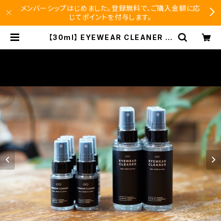
メンバーシップはじめました。登録無料で、ご購入金額に応
じてポイントを付与します。
【30ml】 EYEWEAR CLEANER ア
イウェアクリーナー emw / eyewea
r maintenance works | SEISHI
DO