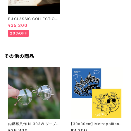
BJ CLASSIC COLLECTION
PREM-141PT BJクラシック
¥35,200
20%OFF
その他の商品
内藤熊八作 N-303W ツーブリ
【30×30cm】 Metropolitan
ッジ ダブルブリッジ ボストン
Crossbottle メトロポリタンク
¥36,300
¥3,300