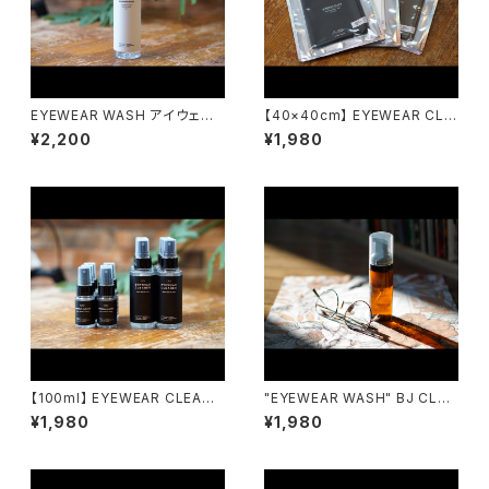
EYEWEAR WASH アイウェア
【40×40cm】 EYEWEAR CLO
ウォッシュ emw / eyewear m
TH アイウェアクロス emw / e
¥2,200
¥1,980
aintenance works
yewear maintenance work
s
【100ml】 EYEWEAR CLEANE
"EYEWEAR WASH" BJ CLAS
R アイウェアクリーナー emw /
SIC COLLECTION くもり止め
¥1,980
¥1,980
eyewear maintenance wor
クリーナー アイウェアウォッシュ
ks