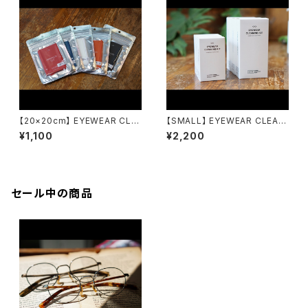
【20×20cm】 EYEWEAR CLO
【SMALL】 EYEWEAR CLEANI
TH アイウェアクロス emw / e
NG KIT アイウェアクリーニン
¥1,100
¥2,200
yewear maintenance work
グキット emw / eyewear mai
s
ntenance works
セール中の商品