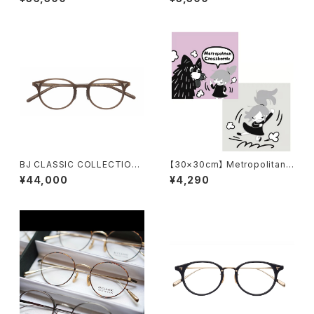
ロスボトル MCB330 / MCB O
RIGINAL / LOVE&PEACE め
がね拭き
BJ CLASSIC COLLECTION
【30×30cm】 Metropolitan
P-510N MP 46 48 BJクラシ
Crossbottle メトロポリタンク
¥44,000
¥4,290
ック アセテート
ロスボトル MCB349 / 意外と
むずかしいわね。 / カメ子カメ男
めがね拭き