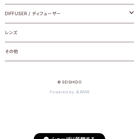
コンビ
30cm×30cm
DIFFUSER / ディフューザー
18cm×13cm
グラスコード
レンズ
メガネケース
その他
アパレルグッズ
© SEISHIDO
その他
Powered by