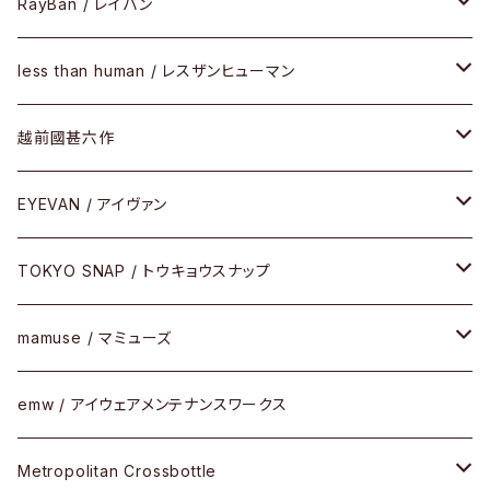
SIRMONT（サーモントシリーズ）
その他
メガネフレーム
RayBan / レイバン
SUNSHIFT
サングラス
メガネフレーム
less than human / レスザンヒューマン
Frogskins(フロッグスキン )
ケア用品
その他
サングラス
メガネフレーム
越前國甚六作
Latch(ラッチ)
修理
その他
サングラス
セルフレーム
EYEVAN / アイヴァン
FLAK2.0(フラック2.0)
小物
その他
メタルフレーム
メガネ
TOKYO SNAP / トウキョウスナップ
SUTRO(スートロ)
コンビフレーム
サングラス
セルフレーム
mamuse / マミューズ
その他モデル
その他
メタルフレーム
セル
emw / アイウェアメンテナンスワークス
限定モデル
コンビネーション
メタル
Metropolitan Crossbottle