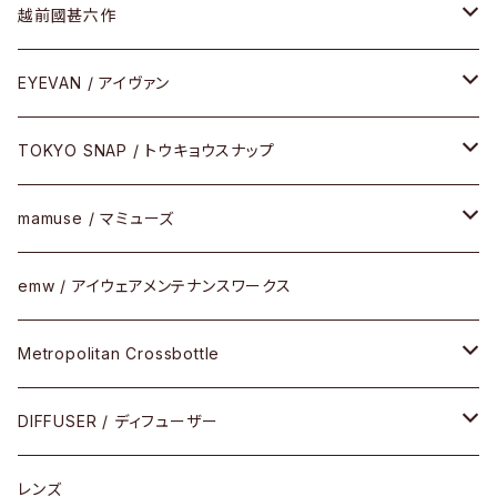
Frogskins(フロッグスキン )
ケア用品
その他
サングラス
メガネフレーム
越前國甚六作
Latch(ラッチ)
修理
その他
サングラス
セルフレーム
EYEVAN / アイヴァン
FLAK2.0(フラック2.0)
小物
その他
メタルフレーム
メガネ
TOKYO SNAP / トウキョウスナップ
SUTRO(スートロ)
コンビフレーム
サングラス
セルフレーム
mamuse / マミューズ
その他モデル
その他
メタルフレーム
セル
emw / アイウェアメンテナンスワークス
限定モデル
コンビネーション
メタル
Metropolitan Crossbottle
コンビ
30cm×30cm
DIFFUSER / ディフューザー
18cm×13cm
グラスコード
レンズ