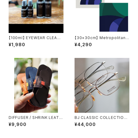
【100ml】 EYEWEAR CLEANE
【30×30cm】 Metropolitan
R アイウェアクリーナー emw /
Crossbottle メトロポリタンク
¥1,980
¥4,290
eyewear maintenance wor
ロスボトル MCB-30-63 / 2 K
ks
IDS / JEROME MASI めがね
拭き
DIFFUSER / SHRINK LEATH
BJ CLASSIC COLLECTION
ER SMART EYEWEAR CASE
PREM-149ET ツーブリッジ ダ
¥9,900
¥44,000
メガネケース ケース
ブルブリッジ BJクラシック