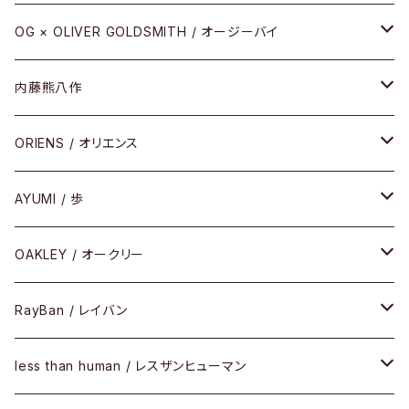
REVIVAL EDITION
メタル
OG × OLIVER GOLDSMITH / オージーバイ
HEAVY EDITION
セル
メタル
内藤熊八作
COMBI （コンビシリーズ）
コンビ
セル
セル
ORIENS / オリエンス
PREMIUM（プレミアムシリーズ）
コンビ
メタル
セルフレーム
AYUMI / 歩
PLASTIC（プラスティックシリーズ）
コンビ
メタルフレーム
セルフレーム
OAKLEY / オークリー
SIRMONT（サーモントシリーズ）
その他
メガネフレーム
RayBan / レイバン
SUNSHIFT
サングラス
メガネフレーム
less than human / レスザンヒューマン