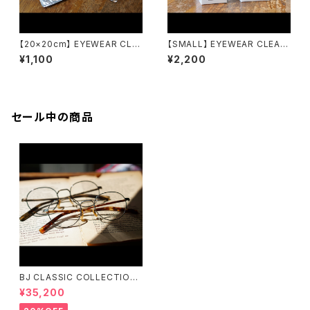
【20×20cm】 EYEWEAR CLO
【SMALL】 EYEWEAR CLEANI
TH アイウェアクロス emw / e
NG KIT アイウェアクリーニン
¥1,100
¥2,200
yewear maintenance work
グキット emw / eyewear mai
s
ntenance works
セール中の商品
BJ CLASSIC COLLECTION
PREM-141PT BJクラシック
¥35,200