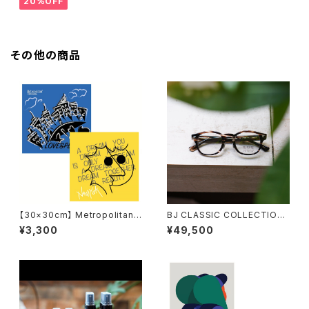
20%OFF
その他の商品
【30×30cm】 Metropolitan
BJ CLASSIC COLLECTION
Crossbottle メトロポリタンク
CE-551MP BJクラシック セル
¥3,300
¥49,500
ロスボトル MCB330 / MCB O
ロイド 44 47 50
RIGINAL / LOVE&PEACE め
がね拭き