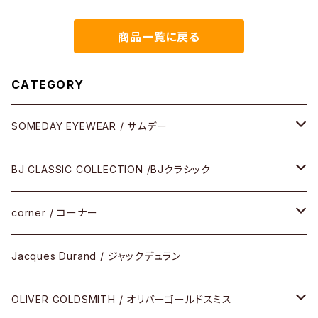
商品一覧に戻る
CATEGORY
SOMEDAY EYEWEAR / サムデー
メガネ
BJ CLASSIC COLLECTION /BJクラシック
サングラス
CELLULOID（CRAFTSMAN EDITION）
corner / コーナー
アパレル
SHINBARI（CRAFTSMAN EDITION）
リサーチシリーズ
Jacques Durand / ジャックデュラン
その他
URUSHI（CRAFTSMAN EDITION）
サブリメイションシリーズ
OLIVER GOLDSMITH / オリバーゴールドスミス