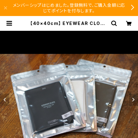
メンバーシップはじめました。登録無料で、ご購入金額に応
じてポイントを付与します。
【40×40cm】 EYEWEAR CLOTH
アイウェアクロス emw / eyewear
maintenance works | SEISHID
O