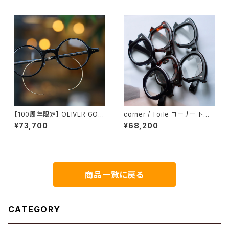
旅のはじまり めがね拭き
【100周年限定】 OLIVER GOL
corner / Toile コーナー トワ
DSMITH / オリバーゴールドス
ル <orner
¥73,700
¥68,200
ミス BULL DOG 2026年限定
商品一覧に戻る
CATEGORY