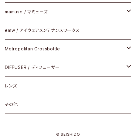
SUTRO(スートロ)
コンビフレーム
サングラス
セルフレーム
mamuse / マミューズ
その他モデル
その他
メタルフレーム
セル
emw / アイウェアメンテナンスワークス
限定モデル
コンビネーション
メタル
Metropolitan Crossbottle
コンビ
30cm×30cm
DIFFUSER / ディフューザー
18cm×13cm
グラスコード
レンズ
メガネケース
その他
アパレルグッズ
© SEISHIDO