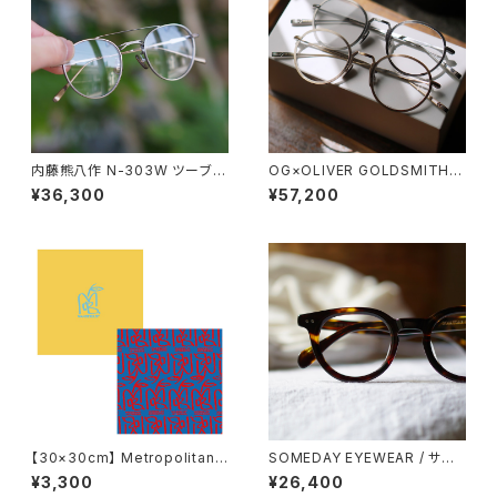
内藤熊八作 N-303W ツーブリ
OG×OLIVER GOLDSMITH /
ッジ ダブルブリッジ ボストン
オージーバイオリバーゴールド
¥36,300
¥57,200
スミス OLIVER Ⅱ -T 2026ss
【30×30cm】 Metropolitan
SOMEDAY EYEWEAR / サム
Crossbottle メトロポリタンク
デー ボストン SD-003 正視堂
¥3,300
¥26,400
ロスボトル WANDERLUST /
オリジナル