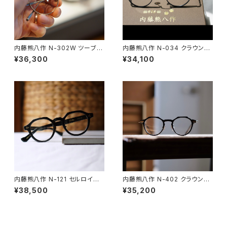
内藤熊八作 N-302W ツーブリ
内藤熊八作 N-034 クラウンパ
ッジ ダブルブリッジ 丸メガネ ラ
ント
¥36,300
¥34,100
ウンド
内藤熊八作 N-121 セルロイド
内藤熊八作 N-402 クラウンパ
クラウンパント 黒縁フレーム
ント スモールサイズ 小ぶり 小さ
¥38,500
¥35,200
なサイズ