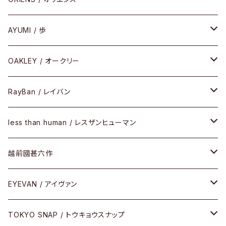
PREMIUM（プレミアムシリーズ）
コンビ
メタル
セルフレーム
AYUMI / 歩
PLASTIC（プラスティックシリーズ）
コンビ
メタルフレーム
セルフレーム
OAKLEY / オークリー
SIRMONT（サーモントシリーズ）
その他
メガネフレーム
RayBan / レイバン
SUNSHIFT
サングラス
メガネフレーム
less than human / レスザンヒューマン
Frogskins(フロッグスキン )
ケア用品
その他
サングラス
メガネフレーム
越前國甚六作
Latch(ラッチ)
修理
その他
サングラス
セルフレーム
EYEVAN / アイヴァン
FLAK2.0(フラック2.0)
小物
その他
メタルフレーム
メガネ
TOKYO SNAP / トウキョウスナップ