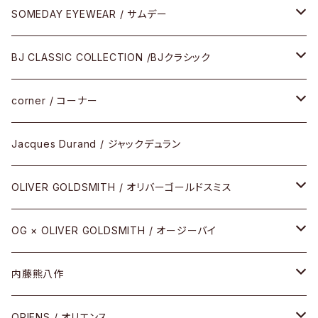
SOMEDAY EYEWEAR / サムデー
メガネ
BJ CLASSIC COLLECTION /BJクラシック
サングラス
CELLULOID（CRAFTSMAN EDITION）
corner / コーナー
アパレル
SHINBARI（CRAFTSMAN EDITION）
リサーチシリーズ
Jacques Durand / ジャックデュラン
その他
URUSHI（CRAFTSMAN EDITION）
サブリメイションシリーズ
OLIVER GOLDSMITH / オリバーゴールドスミス
REVIVAL EDITION
メタル
OG × OLIVER GOLDSMITH / オージーバイ
HEAVY EDITION
セル
メタル
内藤熊八作
COMBI （コンビシリーズ）
コンビ
セル
セル
ORIENS / オリエンス