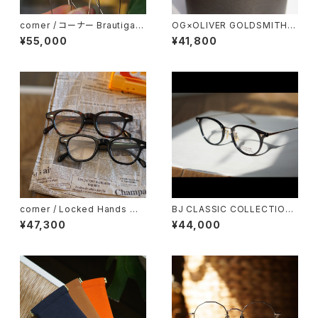
corner / コーナー Brautigan
OG×OLIVER GOLDSMITH /
ブローティガン <orner メタル
オージーバイオリバーゴールド
¥55,000
¥41,800
スミス CLEF-X ツーブリッジ ダ
ブルブリッジ 丸メガネ
corner / Locked Hands コ
BJ CLASSIC COLLECTION
ーナー ロックドハンズ <orner
COM-510NNT BJクラシック
¥47,300
¥44,000
48