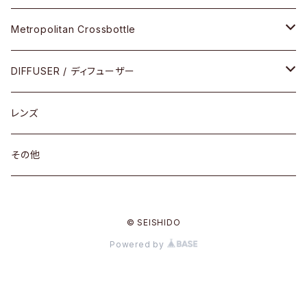
限定モデル
コンビネーション
メタル
Metropolitan Crossbottle
コンビ
30cm×30cm
DIFFUSER / ディフューザー
18cm×13cm
グラスコード
レンズ
メガネケース
その他
アパレルグッズ
© SEISHIDO
その他
Powered by