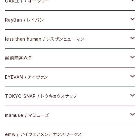
PLASTIC（プラスティックシリーズ）
コンビ
メタルフレーム
セルフレーム
OAKLEY / オークリー
SIRMONT（サーモントシリーズ）
その他
メガネフレーム
RayBan / レイバン
SUNSHIFT
サングラス
メガネフレーム
less than human / レスザンヒューマン
Frogskins(フロッグスキン )
ケア用品
その他
サングラス
メガネフレーム
越前國甚六作
Latch(ラッチ)
修理
その他
サングラス
セルフレーム
EYEVAN / アイヴァン
FLAK2.0(フラック2.0)
小物
その他
メタルフレーム
メガネ
TOKYO SNAP / トウキョウスナップ
SUTRO(スートロ)
コンビフレーム
サングラス
セルフレーム
mamuse / マミューズ
その他モデル
その他
メタルフレーム
セル
emw / アイウェアメンテナンスワークス