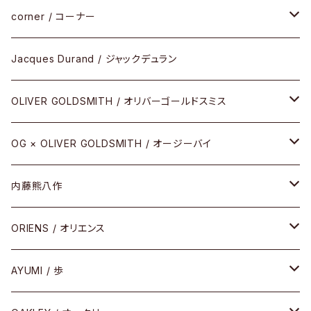
サングラス
CELLULOID（CRAFTSMAN EDITION）
corner / コーナー
アパレル
SHINBARI（CRAFTSMAN EDITION）
リサーチシリーズ
Jacques Durand / ジャックデュラン
その他
URUSHI（CRAFTSMAN EDITION）
サブリメイションシリーズ
OLIVER GOLDSMITH / オリバーゴールドスミス
REVIVAL EDITION
メタル
OG × OLIVER GOLDSMITH / オージーバイ
HEAVY EDITION
セル
メタル
内藤熊八作
COMBI （コンビシリーズ）
コンビ
セル
セル
ORIENS / オリエンス
PREMIUM（プレミアムシリーズ）
コンビ
メタル
セルフレーム
AYUMI / 歩