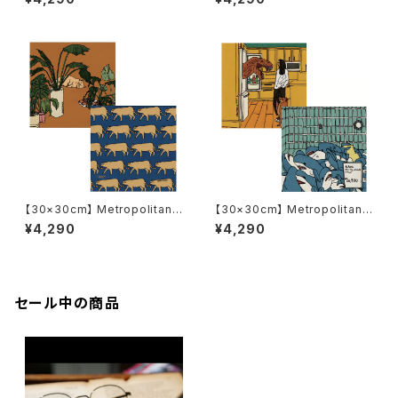
ロスボトル MCB344 / 上上ノ
ロスボトル MCB339 / CATC
黄 / BARTHDAYWORKS めが
H THE VIBE / Nah めがね拭き
ね拭き
【30×30cm】 Metropolitan
【30×30cm】 Metropolitan
Crossbottle メトロポリタンク
Crossbottle メトロポリタンク
¥4,290
¥4,290
ロスボトル MCB340 / the cat
ロスボトル MCB341 / Harmle
at room /ANKA めがね拭き
ss attack / ANKA めがね拭き
セール中の商品