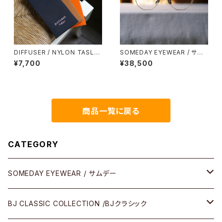
DIFFUSER / NYLON TASLA
SOMEDAY EYEWEAR / サム
N SOFT EYEWEAR CASE メ
デー メタル多角形 鯖江製
¥7,700
¥38,500
ガネケース
商品一覧に戻る
CATEGORY
SOMEDAY EYEWEAR / サムデー
メガネ
BJ CLASSIC COLLECTION /BJクラシック