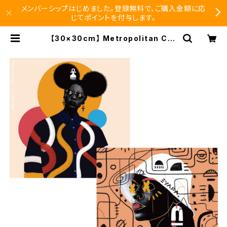
メンバーシップはじめました。登録無料で、ご購入金額に応
じてポイントを付与します。
【30×30cm】 Metropolitan Cro
ssbottle メトロポリタンクロスボト
ル EYAFA / FASHIONISTA めが
ね拭き | SEISHIDO