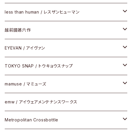
SUNSHIFT
サングラス
メガネフレーム
less than human / レスザンヒューマン
Frogskins(フロッグスキン )
ケア用品
その他
サングラス
メガネフレーム
越前國甚六作
Latch(ラッチ)
修理
その他
サングラス
セルフレーム
EYEVAN / アイヴァン
FLAK2.0(フラック2.0)
小物
その他
メタルフレーム
メガネ
TOKYO SNAP / トウキョウスナップ
SUTRO(スートロ)
コンビフレーム
サングラス
セルフレーム
mamuse / マミューズ
その他モデル
その他
メタルフレーム
セル
emw / アイウェアメンテナンスワークス
限定モデル
コンビネーション
メタル
Metropolitan Crossbottle