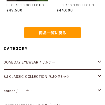
BJ CLASSIC COLLECTION
BJ CLASSIC COLLECTION
CE-551MP BJクラシック セル
COM-545NT BJクラシック 51
¥49,500
¥44,000
ロイド 44 47 50
サイズ 53サイズ
商品一覧に戻る
CATEGORY
SOMEDAY EYEWEAR / サムデー
メガネ
BJ CLASSIC COLLECTION /BJクラシック
サングラス
CELLULOID（CRAFTSMAN EDITION）
corner / コーナー
アパレル
SHINBARI（CRAFTSMAN EDITION）
リサーチシリーズ