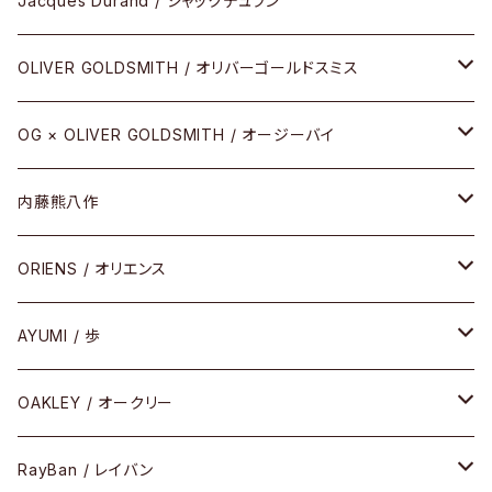
Jacques Durand / ジャックデュラン
その他
URUSHI（CRAFTSMAN EDITION）
サブリメイションシリーズ
OLIVER GOLDSMITH / オリバーゴールドスミス
REVIVAL EDITION
メタル
OG × OLIVER GOLDSMITH / オージーバイ
HEAVY EDITION
セル
メタル
内藤熊八作
COMBI （コンビシリーズ）
コンビ
セル
セル
ORIENS / オリエンス
PREMIUM（プレミアムシリーズ）
コンビ
メタル
セルフレーム
AYUMI / 歩
PLASTIC（プラスティックシリーズ）
コンビ
メタルフレーム
セルフレーム
OAKLEY / オークリー
SIRMONT（サーモントシリーズ）
その他
メガネフレーム
RayBan / レイバン