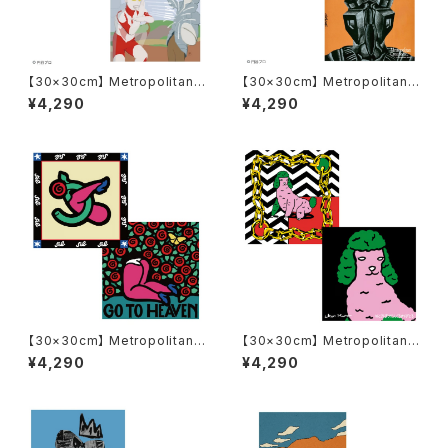
【30×30cm】 Metropolitan
【30×30cm】 Metropolitan
Crossbottle メトロポリタンク
Crossbottle メトロポリタンク
¥4,290
¥4,290
ロスボトル MCB-30-66 ウル
ロスボトル MCB-30-65 ピグ
トラマンとバルタン星人 / MOT
モンとゼットン / イバテルヒロ
AS めがね拭き
めがね拭き
【30×30cm】 Metropolitan
【30×30cm】 Metropolitan
Crossbottle メトロポリタンク
Crossbottle メトロポリタンク
¥4,290
¥4,290
ロスボトル MCB348 / GO TO
ロスボトル MCB-30-64 / Po
HEAVEN / 5eL めがね拭き
sh dog / IKER MURO めがね
拭き