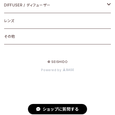
コンビ
30cm×30cm
DIFFUSER / ディフューザー
18cm×13cm
グラスコード
レンズ
メガネケース
その他
アパレルグッズ
© SEISHIDO
その他
Powered by
ショップに質問する