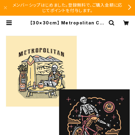
メンバーシップはじめました。登録無料で、ご購入金額に応
じてポイントを付与します。
【30×30cm】 Metropolitan Cro
ssbottle メトロポリタンクロスボト
ル HAPPY HOUR / SUMMER め
がね拭き | SEISHIDO