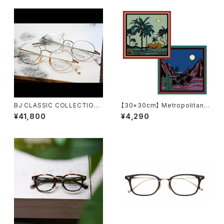
がね拭き
BJ CLASSIC COLLECTION
【30×30cm】 Metropolitan
PREM-114NT ボストン BJクラ
Crossbottle メトロポリタンク
¥41,800
¥4,290
シック
ロスボトル MCB351 / Descan
so / MIHO MURAKAMI めが
ね拭き