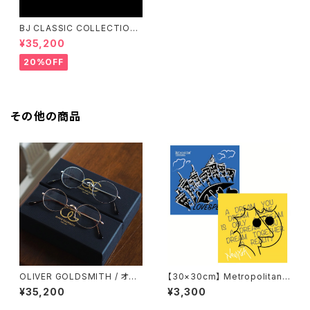
BJ CLASSIC COLLECTION
PREM-141PT BJクラシック
¥35,200
20%OFF
その他の商品
OLIVER GOLDSMITH / オリ
【30×30cm】 Metropolitan
バーゴールドスミス Oliver Ov
Crossbottle メトロポリタンク
¥35,200
¥3,300
al/Pro 46 オーバル
ロスボトル MCB330 / MCB O
RIGINAL / LOVE&PEACE め