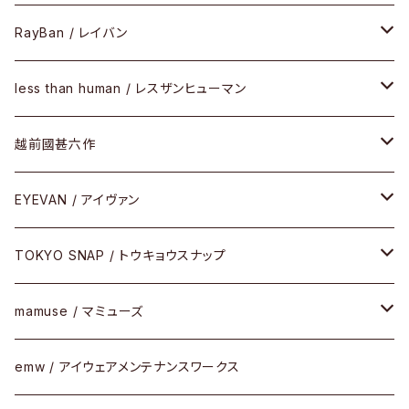
SIRMONT（サーモントシリーズ）
その他
メガネフレーム
RayBan / レイバン
SUNSHIFT
サングラス
メガネフレーム
less than human / レスザンヒューマン
Frogskins(フロッグスキン )
ケア用品
その他
サングラス
メガネフレーム
越前國甚六作
Latch(ラッチ)
修理
その他
サングラス
セルフレーム
EYEVAN / アイヴァン
FLAK2.0(フラック2.0)
小物
その他
メタルフレーム
メガネ
TOKYO SNAP / トウキョウスナップ
SUTRO(スートロ)
コンビフレーム
サングラス
セルフレーム
mamuse / マミューズ
その他モデル
その他
メタルフレーム
セル
emw / アイウェアメンテナンスワークス
限定モデル