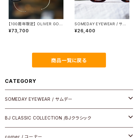
【100周年限定】 OLIVER GOL
SOMEDAY EYEWEAR / サム
DSMITH / オリバーゴールドス
デー ウェリントン SD-001 正視
¥73,700
¥26,400
ミス BULL DOG 2026年限定
堂 オリジナル
商品一覧に戻る
CATEGORY
SOMEDAY EYEWEAR / サムデー
メガネ
BJ CLASSIC COLLECTION /BJクラシック
サングラス
CELLULOID（CRAFTSMAN EDITION）
corner / コーナー