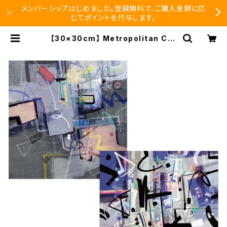
メンバーシップはじめました。登録無料で、ご購入金額に応
じてポイントを付与します。
【30×30cm】 Metropolitan Cro
ssbottle メトロポリタンクロスボト
ル COOL / Guillermo Arismend
i めがね拭き | SEISHIDO