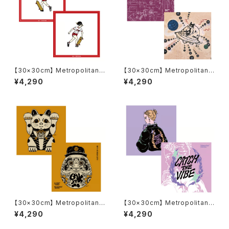
【30×30cm】 Metropolitan
【30×30cm】 Metropolitan
Crossbottle メトロポリタンク
Crossbottle メトロポリタンク
¥4,290
¥4,290
ロスボトル MCB332 / 吉原 奈
ロスボトル MCB334 / TAM-T
桜 NAO YOSHIHARA / Start
AM / 星を創るネコ めがね拭き
to run めがね拭き
【30×30cm】 Metropolitan
【30×30cm】 Metropolitan
Crossbottle メトロポリタンク
Crossbottle メトロポリタンク
¥4,290
¥4,290
ロスボトル MCB344 / 上上ノ
ロスボトル MCB339 / CATC
黄 / BARTHDAYWORKS めが
H THE VIBE / Nah めがね拭き