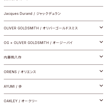
アパレル
SHINBARI（CRAFTSMAN EDITION）
リサーチシリーズ
Jacques Durand / ジャックデュラン
その他
URUSHI（CRAFTSMAN EDITION）
サブリメイションシリーズ
OLIVER GOLDSMITH / オリバーゴールドスミス
REVIVAL EDITION
メタル
OG × OLIVER GOLDSMITH / オージーバイ
HEAVY EDITION
セル
メタル
内藤熊八作
COMBI （コンビシリーズ）
コンビ
セル
セル
ORIENS / オリエンス
PREMIUM（プレミアムシリーズ）
コンビ
メタル
セルフレーム
AYUMI / 歩
PLASTIC（プラスティックシリーズ）
コンビ
メタルフレーム
セルフレーム
OAKLEY / オークリー