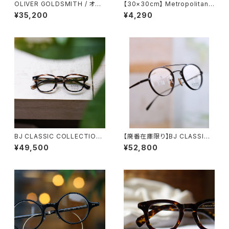
OLIVER GOLDSMITH / オリ
【30×30cm】 Metropolitan
バーゴールドスミス Oliver Ov
Crossbottle メトロポリタンク
¥35,200
¥4,290
al/Pro 46 オーバル
ロスボトル REST / MIHO MU
RAKAMI めがね拭き
BJ CLASSIC COLLECTION
【廃番在庫限り】BJ CLASSIC
CE-551MP BJクラシック セル
COLLECTION PREM-114WR
¥49,500
¥52,800
ロイド 44 47 50
NT BJクラシック ツーブリッジ
ダブルブリッジ