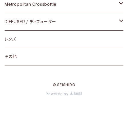
コンビネーション
メタル
Metropolitan Crossbottle
コンビ
30cm×30cm
DIFFUSER / ディフューザー
18cm×13cm
グラスコード
レンズ
メガネケース
その他
アパレルグッズ
© SEISHIDO
その他
Powered by