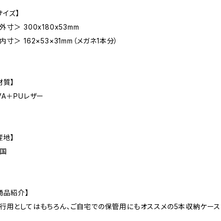
サイズ】
外寸＞ 300x180x53mm
内寸＞ 162×53×31mm（メガネ1本分）
材質】
VA＋PUレザー
産地】
国
商品紹介】
行用としてはもちろん、ご自宅での保管用にもオススメの5本収納ケース