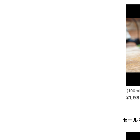
【100m
リーナー 
¥1,9
orks
セール