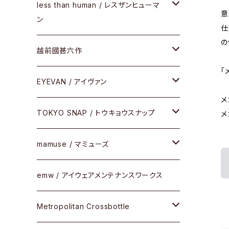
サングラス
メガネフレーム
less than human / レスザンヒューマ
ケア用品
意
ン
仕
Frogskins(フロッグスキン )
その他
サングラス
の
メガネフレーム
越前國甚六作
Latch(ラッチ)
修理
その他
「
サングラス
セルフレーム
EYEVAN / アイヴァン
FLAK2.0(フラック2.0)
小物
メ
その他
メタルフレーム
メガネ
TOKYO SNAP / トウキョウスナップ
メ
SUTRO(スートロ)
コンビフレーム
サングラス
セルフレーム
mamuse / マミューズ
その他モデル
その他
メタルフレーム
セル
emw / アイウェアメンテナンスワークス
限定モデル
コンビネーション
メタル
Metropolitan Crossbottle