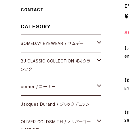
E
CONTACT
¥
CATEGORY
S
SOMEDAY EYEWEAR / サムデー
【
e
メガネ
BJ CLASSIC COLLECTION /BJクラ
シック
サングラス
【
CELLULOID（CRAFTSMAN EDITION）
corner / コーナー
E
アパレル
SHINBARI（CRAFTSMAN EDITION）
リサーチシリーズ
Jacques Durand / ジャックデュラン
【
その他
¥
URUSHI（CRAFTSMAN EDITION）
サブリメイションシリーズ
OLIVER GOLDSMITH / オリバーゴー