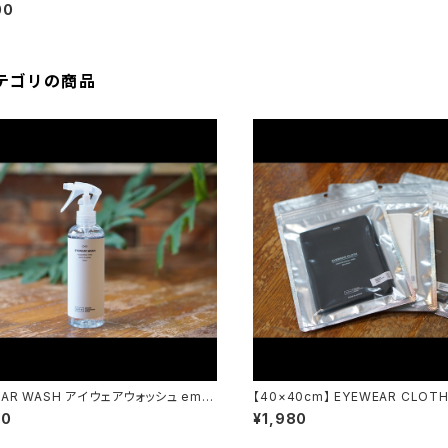
yewear maintenance works
00
テゴリの商品
EAR WASH アイウェアウォッシュ emw
【40×40cm】 EYEWEAR CLO
wear maintenance works
クロス emw / eyewear mainte
00
¥1,980
ks