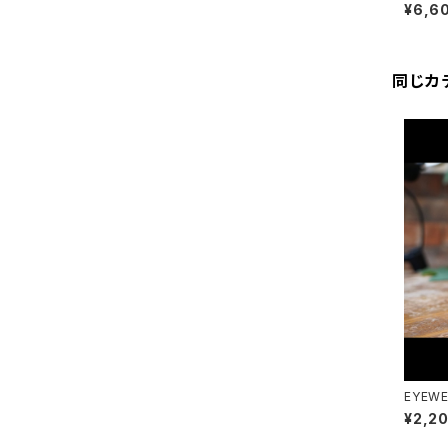
w / e
¥6,6
同じカ
EYEW
/ eye
¥2,2