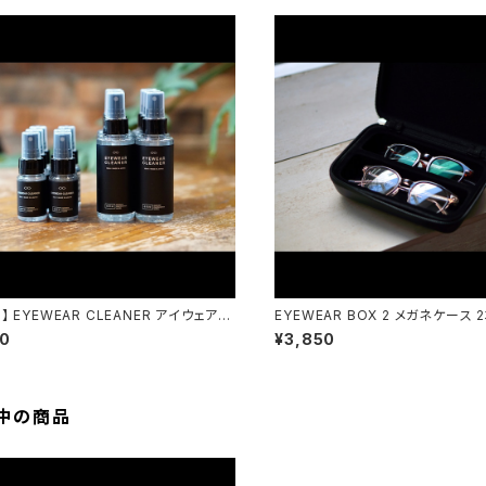
l】 EYEWEAR CLEANER アイウェアク
EYEWEAR BOX 2 メガネケース 
emw / eyewear maintenance w
w / eyewear maintenance wo
80
¥3,850
中の商品