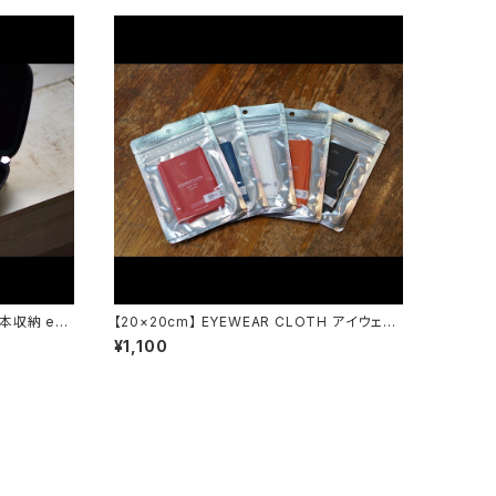
2本収納 em
【20×20cm】 EYEWEAR CLOTH アイウェア
rks
クロス emw / eyewear maintenance wor
¥1,100
ks