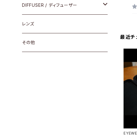
コンビ
30cm×30cm
DIFFUSER / ディフューザー
18cm×13cm
グラスコード
レンズ
最近チ
メガネケース
その他
アパレルグッズ
その他
EYEW