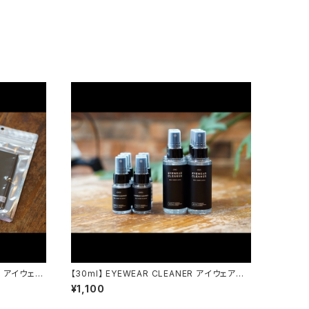
TH アイウェア
【30ml】 EYEWEAR CLEANER アイウェアク
nance wor
リーナー emw / eyewear maintenance w
¥1,100
orks