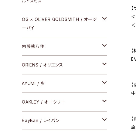
ルドスミス
【
REVIVAL EDITION
＜
メタル
OG × OLIVER GOLDSMITH / オージ
＜
ーバイ
HEAVY EDITION
セル
メタル
内藤熊八作
COMBI （コンビシリーズ）
【
コンビ
E
セル
セル
ORIENS / オリエンス
PREMIUM（プレミアムシリーズ）
コンビ
メタル
セルフレーム
AYUMI / 歩
PLASTIC（プラスティックシリーズ）
【
中
コンビ
メタルフレーム
セルフレーム
OAKLEY / オークリー
SIRMONT（サーモントシリーズ）
【
その他
メガネフレーム
RayBan / レイバン
SUNSHIFT
旅