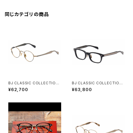
同じカテゴリの商品
BJ CLASSIC COLLECTION
BJ CLASSIC COLLECTION
SH-PM114S 七宝あり SHINB
SH-CE503A MP SHINBARI /
¥62,700
¥63,800
ARI 芯張り
CRAFTSMAN EDITION