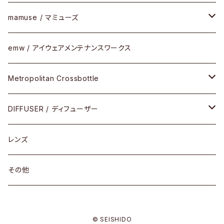
SUTRO(スートロ)
コンビフレーム
サングラス
セルフレーム
mamuse / マミューズ
その他モデル
その他
メタルフレーム
セル
emw / アイウェアメンテナンスワークス
限定モデル
コンビネーション
メタル
Metropolitan Crossbottle
コンビ
30cm×30cm
DIFFUSER / ディフューザー
18cm×13cm
グラスコード
レンズ
メガネケース
その他
アパレルグッズ
© SEISHIDO