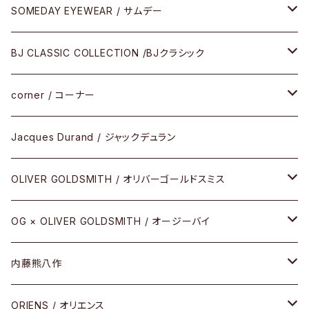
SOMEDAY EYEWEAR / サムデー
メガネ
BJ CLASSIC COLLECTION /BJクラシック
サングラス
CELLULOID（CRAFTSMAN EDITION）
corner / コーナー
アパレル
SHINBARI（CRAFTSMAN EDITION）
リサーチシリーズ
Jacques Durand / ジャックデュラン
その他
URUSHI（CRAFTSMAN EDITION）
サブリメイションシリーズ
OLIVER GOLDSMITH / オリバーゴールドスミス
REVIVAL EDITION
メタル
OG × OLIVER GOLDSMITH / オージーバイ
HEAVY EDITION
セル
メタル
内藤熊八作
COMBI （コンビシリーズ）
コンビ
セル
セル
ORIENS / オリエンス