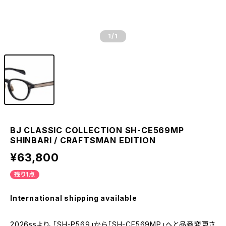
1
/1
BJ CLASSIC COLLECTION SH-CE569MP
SHINBARI / CRAFTSMAN EDITION
¥63,800
残り1点
International shipping available
2026ssより、「SH-P569」から「SH-CE569MP」へと品番変更さ