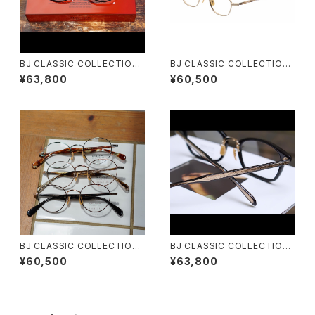
BJ CLASSIC COLLECTION
BJ CLASSIC COLLECTION
SH-C548 SHINBARI / CRAF
SH-PM140 SHINBARI 芯張り
¥63,800
¥60,500
TSMAN EDITION
六角形 多角形 ヘキサゴン
BJ CLASSIC COLLECTION
BJ CLASSIC COLLECTION
SH-PM114 SHINBARI 芯張り
SH-C579 SHINBARI / CRAF
¥60,500
¥63,800
TSMAN EDITION