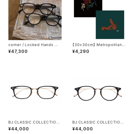
corner / Locked Hands コ
【30×30cm】 Metropolitan
ーナー ロックドハンズ <orner
Crossbottle メトロポリタンク
¥47,300
¥4,290
ロスボトル REST / MIHO MU
RAKAMI めがね拭き
BJ CLASSIC COLLECTION
BJ CLASSIC COLLECTION
COM-545NT BJクラシック 51
COM-510NNT BJクラシック
¥44,000
¥44,000
サイズ 53サイズ
50