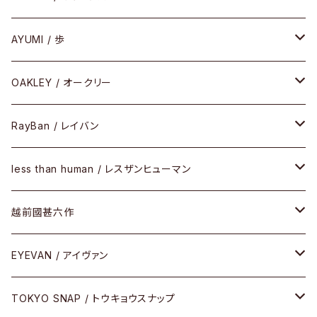
PREMIUM（プレミアムシリーズ）
コンビ
メタル
セルフレーム
AYUMI / 歩
PLASTIC（プラスティックシリーズ）
コンビ
メタルフレーム
セルフレーム
OAKLEY / オークリー
SIRMONT（サーモントシリーズ）
その他
メガネフレーム
RayBan / レイバン
SUNSHIFT
サングラス
メガネフレーム
less than human / レスザンヒューマン
Frogskins(フロッグスキン )
ケア用品
その他
サングラス
メガネフレーム
越前國甚六作
Latch(ラッチ)
修理
その他
サングラス
セルフレーム
EYEVAN / アイヴァン
FLAK2.0(フラック2.0)
小物
その他
メタルフレーム
メガネ
TOKYO SNAP / トウキョウスナップ