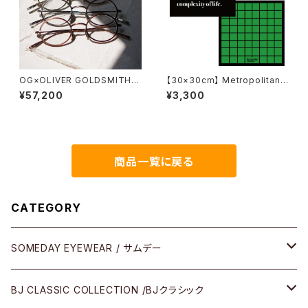
OG×OLIVER GOLDSMITH /
【30×30cm】 Metropolitan
オージーバイオリバーゴールド
Crossbottle メトロポリタンク
¥57,200
¥3,300
スミス OLIVER Ⅰ -T 2026ss
ロスボトル MCB356 / 64Squ
ares / MCB ORIGINAL めが
ね拭き
商品一覧に戻る
CATEGORY
SOMEDAY EYEWEAR / サムデー
メガネ
BJ CLASSIC COLLECTION /BJクラシック