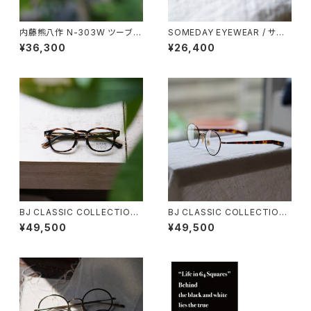
内藤熊八作 N-303W ツーブリ
SOMEDAY EYEWEAR / サム
ッジ ダブルブリッジ ボストン
デー パリジャン SD-002 正視
¥36,300
¥26,400
堂 オリジナル
BJ CLASSIC COLLECTION
BJ CLASSIC COLLECTION
CE-551MP BJクラシック セル
PREM-114S FPT BJクラシッ
¥49,500
¥49,500
ロイド 44 47 50
ク 2025AW