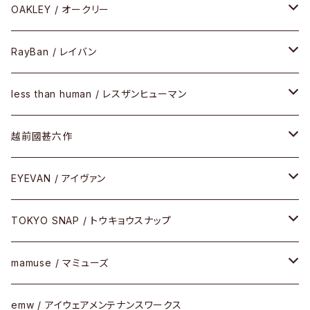
PLASTIC（プラスティックシリーズ）
コンビ
メタルフレーム
セルフレーム
OAKLEY / オークリー
SIRMONT（サーモントシリーズ）
その他
メガネフレーム
RayBan / レイバン
SUNSHIFT
サングラス
メガネフレーム
less than human / レスザンヒューマン
Frogskins(フロッグスキン )
ケア用品
その他
サングラス
メガネフレーム
越前國甚六作
Latch(ラッチ)
修理
その他
サングラス
セルフレーム
EYEVAN / アイヴァン
FLAK2.0(フラック2.0)
小物
その他
メタルフレーム
メガネ
TOKYO SNAP / トウキョウスナップ
SUTRO(スートロ)
コンビフレーム
サングラス
セルフレーム
mamuse / マミューズ
その他モデル
その他
メタルフレーム
セル
emw / アイウェアメンテナンスワークス