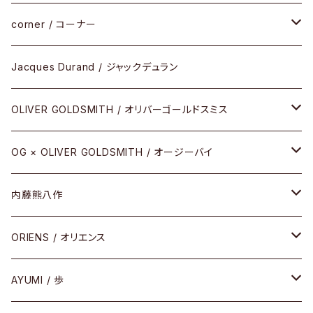
サングラス
CELLULOID（CRAFTSMAN EDITION）
corner / コーナー
アパレル
SHINBARI（CRAFTSMAN EDITION）
リサーチシリーズ
Jacques Durand / ジャックデュラン
その他
URUSHI（CRAFTSMAN EDITION）
サブリメイションシリーズ
OLIVER GOLDSMITH / オリバーゴールドスミス
REVIVAL EDITION
メタル
OG × OLIVER GOLDSMITH / オージーバイ
HEAVY EDITION
セル
メタル
内藤熊八作
COMBI （コンビシリーズ）
コンビ
セル
セル
ORIENS / オリエンス
PREMIUM（プレミアムシリーズ）
コンビ
メタル
セルフレーム
AYUMI / 歩