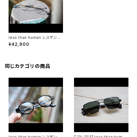
less than human レスザンヒ
ューマン 1buセ04g メガネ 丸
¥42,900
メガネ 眼鏡 一山
同じカテゴリの商品
less than human レスザンヒ
【ゴルゴ13】 less than human