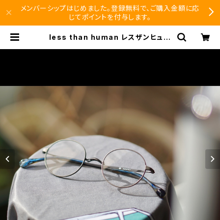
メンバーシップはじめました。登録無料で、ご購入金額に応
じてポイントを付与します。
less than human レスザンヒュー
マン 1buセ04g メガネ 丸メガネ 眼
鏡 一山 | SEISHIDO