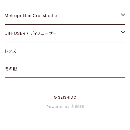
限定モデル
コンビネーション
メタル
Metropolitan Crossbottle
コンビ
30cm×30cm
DIFFUSER / ディフューザー
18cm×13cm
グラスコード
レンズ
メガネケース
その他
アパレルグッズ
© SEISHIDO
その他
Powered by