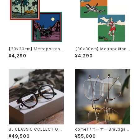
【30×30cm】 Metropolitan
【30×30cm】 Metropolitan
Crossbottle メトロポリタンク
Crossbottle メトロポリタンク
¥4,290
¥4,290
ロスボトル MCB351 / Descan
ロスボトル MCB347 / ウルトラ
so / MIHO MURAKAMI めが
マンvsダダ / ウルトラマン＆Me
ね拭き
tropolitanCrossbottle めが
ね拭き
BJ CLASSIC COLLECTION
corner / コーナー Brautigan
COM-577N BJクラシック パリ
ブローティガン <orner メタル
¥49,500
¥55,000
ジャン 2025AW