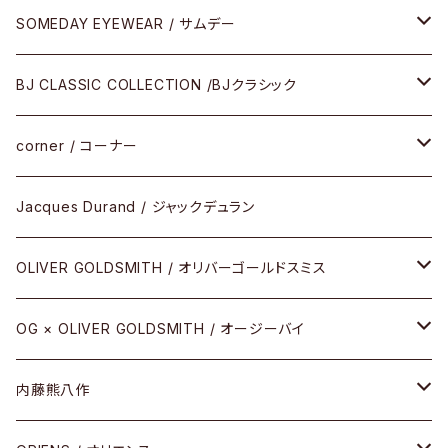
SOMEDAY EYEWEAR / サムデー
メガネ
BJ CLASSIC COLLECTION /BJクラシック
サングラス
CELLULOID（CRAFTSMAN EDITION）
corner / コーナー
アパレル
SHINBARI（CRAFTSMAN EDITION）
リサーチシリーズ
Jacques Durand / ジャックデュラン
その他
URUSHI（CRAFTSMAN EDITION）
サブリメイションシリーズ
OLIVER GOLDSMITH / オリバーゴールドスミス
REVIVAL EDITION
メタル
OG × OLIVER GOLDSMITH / オージーバイ
HEAVY EDITION
セル
メタル
内藤熊八作