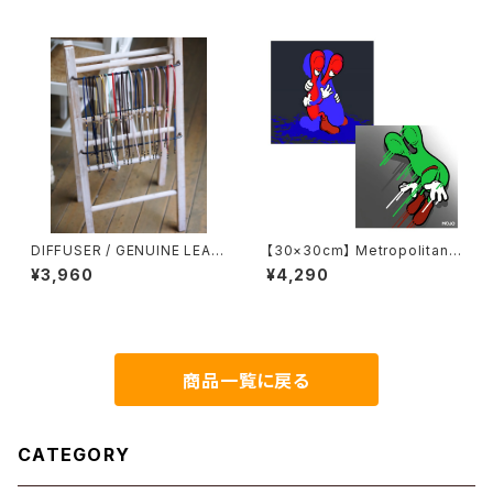
DIFFUSER / GENUINE LEAT
【30×30cm】 Metropolitan
HER GLASS CODE メガネチェ
Crossbottle メトロポリタンク
¥3,960
¥4,290
ーン グラスコード 革
ロスボトル MCB-30-60 / KE
TYOS / mojo めがね拭き
商品一覧に戻る
CATEGORY