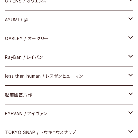
COMBI （コンビシリーズ）
コンビ
セル
セル
ORIENS / オリエンス
PREMIUM（プレミアムシリーズ）
コンビ
メタル
セルフレーム
AYUMI / 歩
PLASTIC（プラスティックシリーズ）
コンビ
メタルフレーム
セルフレーム
OAKLEY / オークリー
SIRMONT（サーモントシリーズ）
その他
メガネフレーム
RayBan / レイバン
SUNSHIFT
サングラス
メガネフレーム
less than human / レスザンヒューマン
Frogskins(フロッグスキン )
ケア用品
その他
サングラス
メガネフレーム
越前國甚六作
Latch(ラッチ)
修理
その他
サングラス
セルフレーム
EYEVAN / アイヴァン
FLAK2.0(フラック2.0)
小物
その他
メタルフレーム
メガネ
TOKYO SNAP / トウキョウスナップ