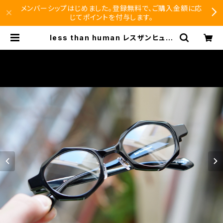
メンバーシップはじめました。登録無料で、ご購入金額に応
じてポイントを付与します。
less than human レスザンヒュー
マン 明鏡止水 メガネ 丸メガネ 眼鏡
多角形 | SEISHIDO