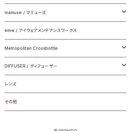
SUTRO(スートロ)
コンビフレーム
サングラス
セルフレーム
mamuse / マミューズ
その他モデル
その他
メタルフレーム
セル
emw / アイウェアメンテナンスワークス
限定モデル
コンビネーション
メタル
Metropolitan Crossbottle
コンビ
30cm×30cm
DIFFUSER / ディフューザー
18cm×13cm
グラスコード
レンズ
メガネケース
その他
アパレルグッズ
© SEISHIDO