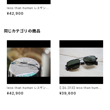
less than human レスザンヒ
ューマン 明鏡止水 メガネ 丸メ
¥42,900
ガネ 眼鏡 多角形
同じカテゴリの商品
less than human レスザンヒ
【ゴルゴ13】 less than human
ューマン 1buセ04g メガネ 丸
レスザンヒューマン コラボ メガ
¥42,900
¥39,600
メガネ 眼鏡 一山
ネ サングラス 限定 ゴルゴ１３