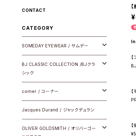
【
CONTACT
¥
CATEGORY
In
SOMEDAY EYEWEAR / サムデー
【
メガネ
BJ CLASSIC COLLECTION /BJクラ
B
シック
サングラス
CELLULOID（CRAFTSMAN EDITION）
corner / コーナー
【
P
アパレル
SHINBARI（CRAFTSMAN EDITION）
リサーチシリーズ
Jacques Durand / ジャックデュラン
その他
【
URUSHI（CRAFTSMAN EDITION）
サブリメイションシリーズ
OLIVER GOLDSMITH / オリバーゴー
¥