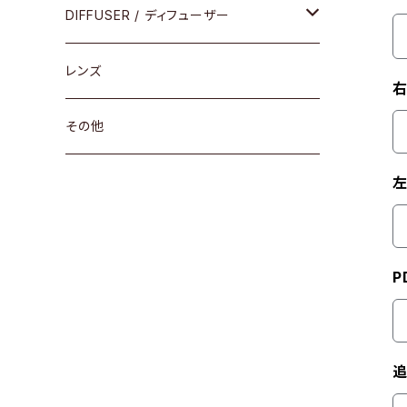
コンビ
30cm×30cm
DIFFUSER / ディフューザー
18cm×13cm
グラスコード
レンズ
右
メガネケース
その他
アパレルグッズ
左
その他
P
追