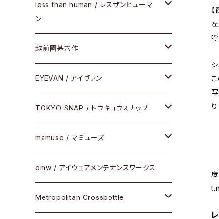
サングラス
メガネフレーム
less than human / レスザンヒューマ
ケア用品
【
ン
左
Frogskins(フロッグスキン )
その他
サングラス
呼
メガネフレーム
越前國甚六作
Latch(ラッチ)
修理
その他
シ
サングラス
セルフレーム
EYEVAN / アイヴァン
こ
FLAK2.0(フラック2.0)
小物
写
り
その他
メタルフレーム
メガネ
TOKYO SNAP / トウキョウスナップ
SUTRO(スートロ)
コンビフレーム
サングラス
セルフレーム
mamuse / マミューズ
その他モデル
その他
メタルフレーム
セル
emw / アイウェアメンテナンスワークス
限定モデル
度
t
コンビネーション
メタル
Metropolitan Crossbottle
レ