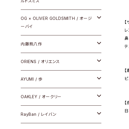
ルドスミス
REVIVAL EDITION
メタル
OG × OLIVER GOLDSMITH / オージ
【
ーバイ
HEAVY EDITION
レ
セル
鼻
メタル
内藤熊八作
COMBI （コンビシリーズ）
テ
コンビ
セル
セル
ORIENS / オリエンス
PREMIUM（プレミアムシリーズ）
【
ピ
コンビ
メタル
セルフレーム
AYUMI / 歩
PLASTIC（プラスティックシリーズ）
コンビ
メタルフレーム
セルフレーム
OAKLEY / オークリー
SIRMONT（サーモントシリーズ）
【
日
その他
メガネフレーム
RayBan / レイバン
SUNSHIFT