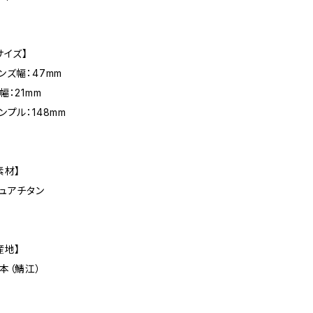
サイズ】
ンズ幅：47mm
幅：21mm
ンプル：148mm
素材】
ュアチタン
産地】
本（鯖江）