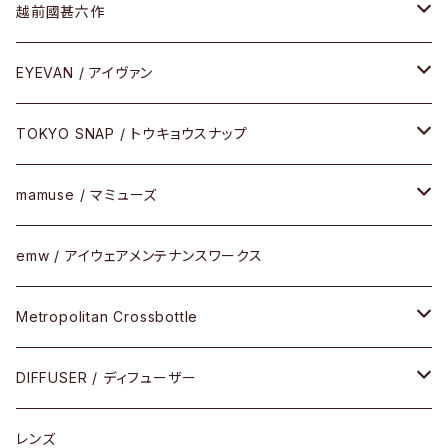
Frogskins(フロッグスキン )
ケア用品
その他
サングラス
メガネフレーム
越前國甚六作
Latch(ラッチ)
修理
その他
サングラス
セルフレーム
EYEVAN / アイヴァン
FLAK2.0(フラック2.0)
小物
その他
メタルフレーム
メガネ
TOKYO SNAP / トウキョウスナップ
SUTRO(スートロ)
コンビフレーム
サングラス
セルフレーム
mamuse / マミューズ
その他モデル
その他
メタルフレーム
セル
emw / アイウェアメンテナンスワークス
限定モデル
コンビネーション
メタル
Metropolitan Crossbottle
コンビ
30cm×30cm
DIFFUSER / ディフューザー
18cm×13cm
グラスコード
レンズ