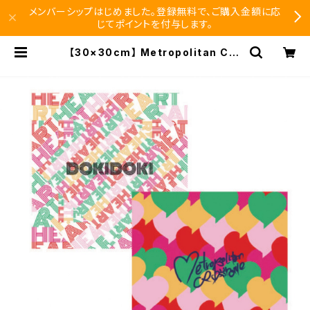
メンバーシップはじめました。登録無料で、ご購入金額に応
じてポイントを付与します。
【30×30cm】 Metropolitan Cro
ssbottle メトロポリタンクロスボト
ル DOKIDOKI / MCB ORIGINAL
めがね拭き | SEISHIDO