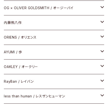
REVIVAL EDITION
メタル
OG × OLIVER GOLDSMITH / オージーバイ
HEAVY EDITION
セル
メタル
内藤熊八作
COMBI （コンビシリーズ）
コンビ
セル
セル
ORIENS / オリエンス
PREMIUM（プレミアムシリーズ）
コンビ
メタル
セルフレーム
AYUMI / 歩
PLASTIC（プラスティックシリーズ）
コンビ
メタルフレーム
セルフレーム
OAKLEY / オークリー
SIRMONT（サーモントシリーズ）
その他
メガネフレーム
RayBan / レイバン
SUNSHIFT
サングラス
メガネフレーム
less than human / レスザンヒューマン