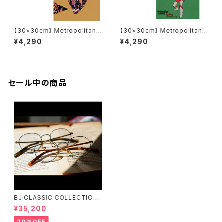
【30×30cm】 Metropolitan
【30×30cm】 Metropolitan
Crossbottle メトロポリタンク
Crossbottle メトロポリタンク
¥4,290
¥4,290
ロスボトル MCB-30-61 / hea
ロスボトル MCB347 / ウルトラ
rt voice / ZAC BALANC めが
マンvsダダ / ウルトラマン＆Me
ね拭き
tropolitanCrossbottle めが
ね拭き
セール中の商品
BJ CLASSIC COLLECTION
PREM-141PT BJクラシック
¥35,200
20%OFF