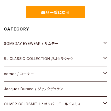
商品一覧に戻る
CATEGORY
SOMEDAY EYEWEAR / サムデー
メガネ
BJ CLASSIC COLLECTION /BJクラシック
サングラス
CELLULOID（CRAFTSMAN EDITION）
corner / コーナー
アパレル
SHINBARI（CRAFTSMAN EDITION）
リサーチシリーズ
Jacques Durand / ジャックデュラン
その他
URUSHI（CRAFTSMAN EDITION）
サブリメイションシリーズ
OLIVER GOLDSMITH / オリバーゴールドスミス