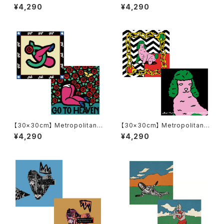
Crossbottle メトロポリタンク
Crossbottle メトロポリタンク
¥4,290
¥4,290
ロスボトル MCB-30-66 ウル
ロスボトル MCB-30-65 ピグ
トラマンとバルタン星人 / MOT
モンとゼットン / イバテルヒロ
AS めがね拭き
めがね拭き
【30×30cm】 Metropolitan
【30×30cm】 Metropolitan
Crossbottle メトロポリタンク
Crossbottle メトロポリタンク
¥4,290
¥4,290
ロスボトル MCB348 / GO TO
ロスボトル MCB-30-64 / Po
HEAVEN / 5eL めがね拭き
sh dog / IKER MURO めがね
拭き