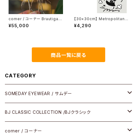
corner / コーナー Brautigan
【30×30cm】 Metropolitan
ブローティガン <orner メタル
Crossbottle メトロポリタンク
¥55,000
¥4,290
ロスボトル MCB349 / 意外と
むずかしいわね。 / カメ子カメ男
めがね拭き
商品一覧に戻る
CATEGORY
SOMEDAY EYEWEAR / サムデー
メガネ
BJ CLASSIC COLLECTION /BJクラシック
サングラス
CELLULOID（CRAFTSMAN EDITION）
corner / コーナー