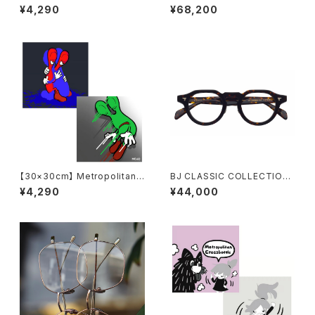
Crossbottle メトロポリタンク
ル <orner
¥4,290
¥68,200
ロスボトル MCB347 / ウルトラ
マンvsダダ / ウルトラマン＆Me
tropolitanCrossbottle めが
ね拭き
【30×30cm】 Metropolitan
BJ CLASSIC COLLECTION
Crossbottle メトロポリタンク
P-578MP BJクラシック アセテ
¥4,290
¥44,000
ロスボトル MCB-30-60 / KE
ート クラウンパント
TYOS / mojo めがね拭き