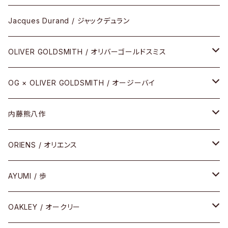
アパレル
SHINBARI（CRAFTSMAN EDITION）
リサーチシリーズ
Jacques Durand / ジャックデュラン
その他
URUSHI（CRAFTSMAN EDITION）
サブリメイションシリーズ
OLIVER GOLDSMITH / オリバーゴールドスミス
REVIVAL EDITION
メタル
OG × OLIVER GOLDSMITH / オージーバイ
HEAVY EDITION
セル
メタル
内藤熊八作
COMBI （コンビシリーズ）
コンビ
セル
セル
ORIENS / オリエンス
PREMIUM（プレミアムシリーズ）
コンビ
メタル
セルフレーム
AYUMI / 歩
PLASTIC（プラスティックシリーズ）
コンビ
メタルフレーム
セルフレーム
OAKLEY / オークリー