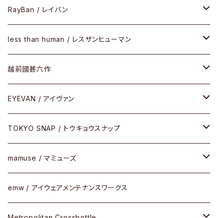
SIRMONT（サーモントシリーズ）
その他
メガネフレーム
RayBan / レイバン
SUNSHIFT
サングラス
メガネフレーム
less than human / レスザンヒューマン
Frogskins(フロッグスキン )
ケア用品
その他
サングラス
メガネフレーム
越前國甚六作
Latch(ラッチ)
修理
その他
サングラス
セルフレーム
EYEVAN / アイヴァン
FLAK2.0(フラック2.0)
小物
その他
メタルフレーム
メガネ
TOKYO SNAP / トウキョウスナップ
SUTRO(スートロ)
コンビフレーム
サングラス
セルフレーム
mamuse / マミューズ
その他モデル
その他
メタルフレーム
セル
emw / アイウェアメンテナンスワークス
限定モデル
コンビネーション
メタル
Metropolitan Crossbottle