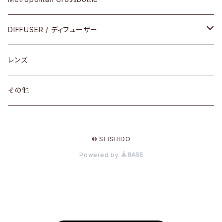
コンビ
30cm×30cm
DIFFUSER / ディフューザー
18cm×13cm
グラスコード
レンズ
メガネケース
その他
アパレルグッズ
© SEISHIDO
その他
Powered by