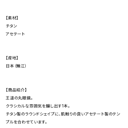
【素材】
チタン
アセテート
【産地】
日本（鯖江）
【商品紹介】
王道の丸眼鏡。
クラシカルな雰囲気を醸し出す1本。
チタン製のラウンドシェイプに、肌触りの良いアセテート製のテン
プルを合わせています。