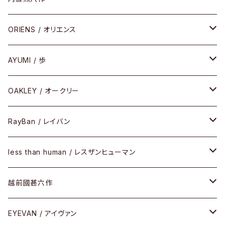
COMBI （コンビシリーズ）
コンビ
セル
セル
ORIENS / オリエンス
PREMIUM（プレミアムシリーズ）
コンビ
メタル
セルフレーム
AYUMI / 歩
PLASTIC（プラスティックシリーズ）
コンビ
メタルフレーム
セルフレーム
OAKLEY / オークリー
SIRMONT（サーモントシリーズ）
その他
メガネフレーム
RayBan / レイバン
SUNSHIFT
サングラス
メガネフレーム
less than human / レスザンヒューマン
Frogskins(フロッグスキン )
ケア用品
その他
サングラス
メガネフレーム
越前國甚六作
Latch(ラッチ)
修理
その他
サングラス
セルフレーム
EYEVAN / アイヴァン