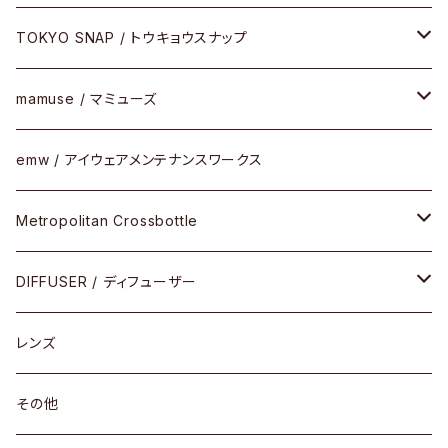
FLAK2.0(フラック2.0)
小物
その他
メタルフレーム
メガネ
TOKYO SNAP / トウキョウスナップ
SUTRO(スートロ)
コンビフレーム
サングラス
セルフレーム
mamuse / マミューズ
その他モデル
その他
メタルフレーム
セル
emw / アイウェアメンテナンスワークス
限定モデル
コンビネーション
メタル
Metropolitan Crossbottle
コンビ
30cm×30cm
DIFFUSER / ディフューザー
18cm×13cm
グラスコード
レンズ
メガネケース
その他