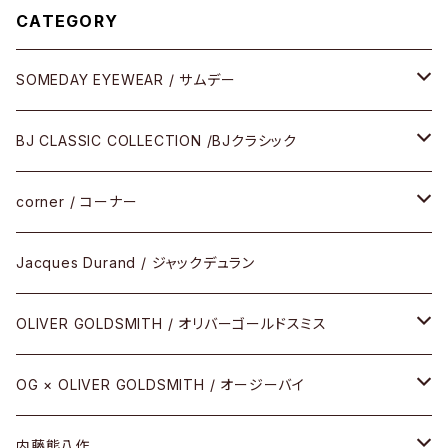
CATEGORY
SOMEDAY EYEWEAR / サムデー
メガネ
BJ CLASSIC COLLECTION /BJクラシック
サングラス
CELLULOID（CRAFTSMAN EDITION）
corner / コーナー
アパレル
SHINBARI（CRAFTSMAN EDITION）
リサーチシリーズ
Jacques Durand / ジャックデュラン
その他
URUSHI（CRAFTSMAN EDITION）
サブリメイションシリーズ
OLIVER GOLDSMITH / オリバーゴールドスミス
REVIVAL EDITION
メタル
OG × OLIVER GOLDSMITH / オージーバイ
HEAVY EDITION
セル
メタル
内藤熊八作