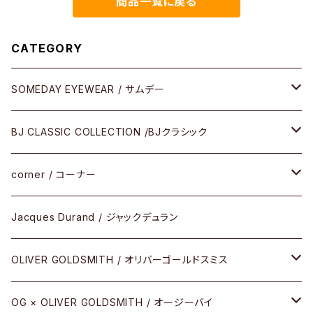
商品一覧に戻る
CATEGORY
SOMEDAY EYEWEAR / サムデー
メガネ
BJ CLASSIC COLLECTION /BJクラシック
サングラス
CELLULOID（CRAFTSMAN EDITION）
corner / コーナー
アパレル
SHINBARI（CRAFTSMAN EDITION）
リサーチシリーズ
Jacques Durand / ジャックデュラン
その他
URUSHI（CRAFTSMAN EDITION）
サブリメイションシリーズ
OLIVER GOLDSMITH / オリバーゴールドスミス
REVIVAL EDITION
メタル
OG × OLIVER GOLDSMITH / オージーバイ