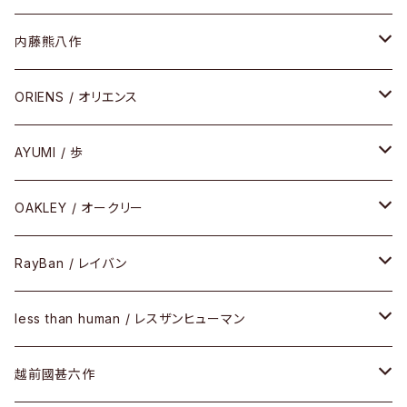
HEAVY EDITION
セル
メタル
内藤熊八作
COMBI （コンビシリーズ）
コンビ
セル
セル
ORIENS / オリエンス
PREMIUM（プレミアムシリーズ）
コンビ
メタル
セルフレーム
AYUMI / 歩
PLASTIC（プラスティックシリーズ）
コンビ
メタルフレーム
セルフレーム
OAKLEY / オークリー
SIRMONT（サーモントシリーズ）
その他
メガネフレーム
RayBan / レイバン
SUNSHIFT
サングラス
メガネフレーム
less than human / レスザンヒューマン
Frogskins(フロッグスキン )
ケア用品
その他
サングラス
メガネフレーム
越前國甚六作