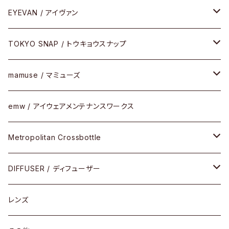
Latch(ラッチ)
修理
その他
サングラス
セルフレーム
EYEVAN / アイヴァン
FLAK2.0(フラック2.0)
小物
その他
メタルフレーム
メガネ
TOKYO SNAP / トウキョウスナップ
SUTRO(スートロ)
コンビフレーム
サングラス
セルフレーム
mamuse / マミューズ
その他モデル
その他
メタルフレーム
セル
emw / アイウェアメンテナンスワークス
限定モデル
コンビネーション
メタル
Metropolitan Crossbottle
コンビ
30cm×30cm
DIFFUSER / ディフューザー
18cm×13cm
グラスコード
レンズ