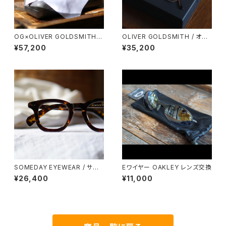
OG×OLIVER GOLDSMITH /
OLIVER GOLDSMITH / オリ
オージーバイオリバーゴールド
バーゴールドスミス Oliver Ov
¥57,200
¥35,200
スミス OLIVER Ⅲ -T 2026ss
al/Pro 46 オーバル
SOMEDAY EYEWEAR / サム
Eワイヤー OAKLEY レンズ交換
デー ウェリントン SD-001 正視
¥26,400
¥11,000
堂 オリジナル