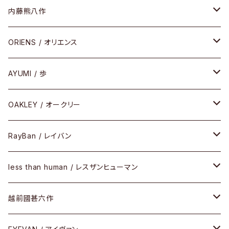
HEAVY EDITION
セル
メタル
内藤熊八作
COMBI （コンビシリーズ）
コンビ
セル
セル
ORIENS / オリエンス
PREMIUM（プレミアムシリーズ）
コンビ
メタル
セルフレーム
AYUMI / 歩
PLASTIC（プラスティックシリーズ）
コンビ
メタルフレーム
セルフレーム
OAKLEY / オークリー
SIRMONT（サーモントシリーズ）
その他
メガネフレーム
RayBan / レイバン
SUNSHIFT
サングラス
メガネフレーム
less than human / レスザンヒューマン
Frogskins(フロッグスキン )
ケア用品
その他
サングラス
メガネフレーム
越前國甚六作
Latch(ラッチ)
修理
その他
サングラス
セルフレーム