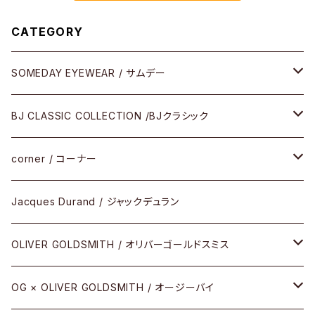
CATEGORY
SOMEDAY EYEWEAR / サムデー
メガネ
BJ CLASSIC COLLECTION /BJクラシック
サングラス
CELLULOID（CRAFTSMAN EDITION）
corner / コーナー
アパレル
SHINBARI（CRAFTSMAN EDITION）
リサーチシリーズ
Jacques Durand / ジャックデュラン
その他
URUSHI（CRAFTSMAN EDITION）
サブリメイションシリーズ
OLIVER GOLDSMITH / オリバーゴールドスミス
REVIVAL EDITION
メタル
OG × OLIVER GOLDSMITH / オージーバイ