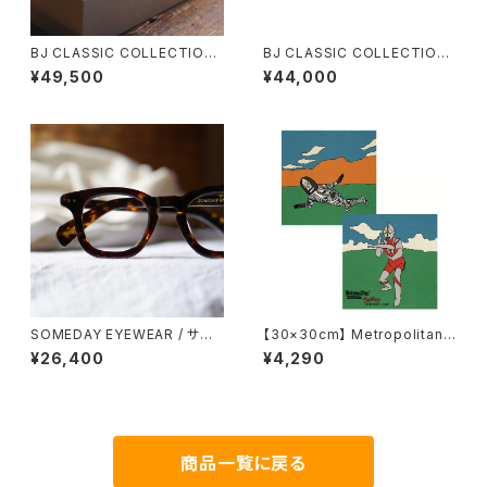
BJ CLASSIC COLLECTION
BJ CLASSIC COLLECTION
COM-577N BJクラシック パリ
P-578MP BJクラシック アセテ
¥49,500
¥44,000
ジャン 2025AW
ート クラウンパント
SOMEDAY EYEWEAR / サム
【30×30cm】 Metropolitan
デー ウェリントン SD-001 正視
Crossbottle メトロポリタンク
¥26,400
¥4,290
堂 オリジナル
ロスボトル MCB347 / ウルトラ
マンvsダダ / ウルトラマン＆Me
tropolitanCrossbottle めが
ね拭き
商品一覧に戻る