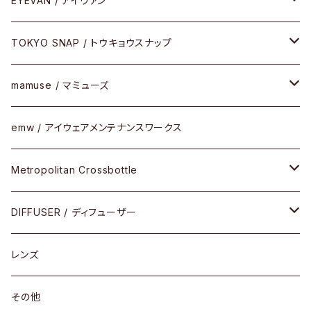
EYEVAN / アイヴァン
FLAK2.0(フラック2.0)
小物
その他
メタルフレーム
メガネ
TOKYO SNAP / トウキョウスナップ
SUTRO(スートロ)
コンビフレーム
サングラス
セルフレーム
mamuse / マミューズ
その他モデル
その他
メタルフレーム
セル
emw / アイウェアメンテナンスワークス
限定モデル
コンビネーション
メタル
Metropolitan Crossbottle
コンビ
30cm×30cm
DIFFUSER / ディフューザー
18cm×13cm
グラスコード
レンズ
メガネケース
その他