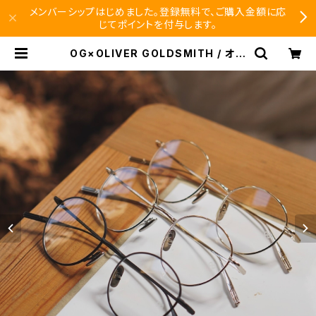
メンバーシップはじめました。登録無料で、ご購入金額に応
じてポイントを付与します。
OG×OLIVER GOLDSMITH / オー
ジーバイオリバーゴールドスミス AR
CHITECT Ⅱ ボストンフレーム チタ
ン メタル | SEISHIDO